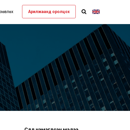
 зөвлөх
Арилжаанд оролцох
Сүүлд нэмэгдсэн мэдээ