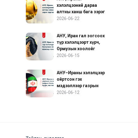
хэлэлцээний дараа
алтны ханш бага зэрэг
сэргэв
2026-06-22
АНУ, Иран гал зогсоох
түр хэлэлцээрт хүрч,
Ормузын хоолойг
нээхээр тохиролцов
2026-06-15
АНУ–Ираны хэлэлцээр
ойртсон гэх
мэдээллээр газрын
тосны үнэ буурч, зах
2026-06-12
зээл сэргэв