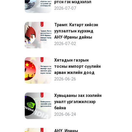
өртсөн гэх мэдээлэл
нефтийн зах зээлийн
2026-07-07
эрсдэлийг дахин
нэмэгдүүлэв
Трамп: Катарт хийсэн
уулзалтын хүрээнд
АНУ-Ираны дайны
нөхцөл байдалд ахиц
2026-07-02
гарлаа
Хятадын газрын
тосны импорт сүүлийн
арван жилийн доод
түвшинд хүрэх төлөвтэй
2026-06-26
байна
Хувьцааны зах зээлийн
уналт үргэлжилсээр
байна
2026-06-24
АНУ, Ираны