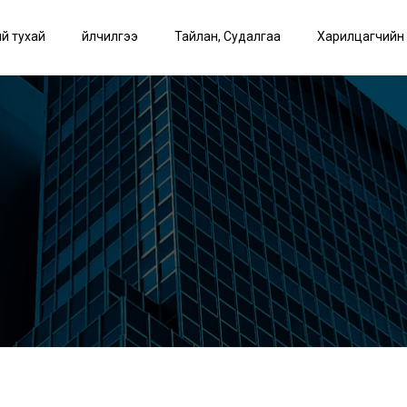
й тухай
Үйлчилгээ
Тайлан, Судалгаа
Харилцагчийн