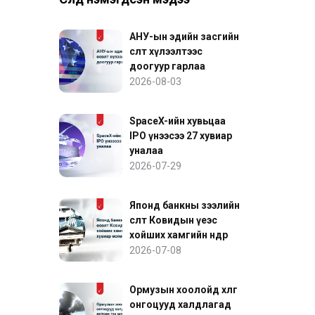
АНУ-ын эдийн засгийн
өсөлт хүлээлтээс
доогуур гарлаа
2026-08-03
SpaceX-ийн хувьцаа
IPO үнээсээ 27 хувиар
уналаа
2026-07-29
Японд банкны зээлийн
өсөлт Ковидын үеэс
хойших хамгийн өндөр
хувиар өслөө
2026-07-08
Ормузын хоолойд хөлөг
онгоцууд халдлагад