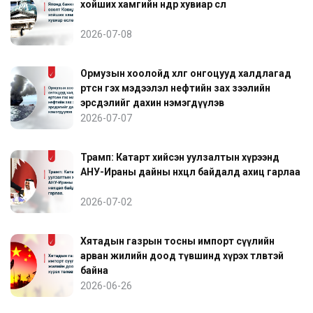
хойших хамгийн өндөр хувиар өслөө
2026-07-08
Ормузын хоолойд хөлөг онгоцууд халдлагад
өртсөн гэх мэдээлэл нефтийн зах зээлийн
эрсдэлийг дахин нэмэгдүүлэв
2026-07-07
Трамп: Катарт хийсэн уулзалтын хүрээнд
АНУ-Ираны дайны нөхцөл байдалд ахиц гарлаа
2026-07-02
Хятадын газрын тосны импорт сүүлийн
арван жилийн доод түвшинд хүрэх төлөвтэй
байна
2026-06-26