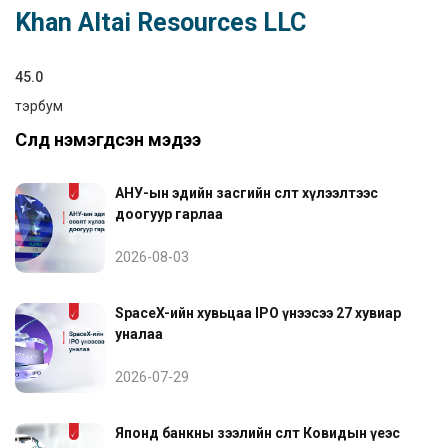
Khan Altai Resources LLC
45.0
тэрбум
Сүүлд нэмэгдсэн мэдээ
АНУ-ын эдийн засгийн өсөлт хүлээлтээс
доогуур гарлаа
2026-08-03
SpaceX-ийн хувьцаа IPO үнээсээ 27 хувиар
уналаа
2026-07-29
Японд банкны зээлийн өсөлт Ковидын үеэс