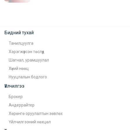
Бидний тухай
Танилцуулга
Хэрэгжүүлсэн төслүүд
Шагнал, урамшуулал
Хүний нөөц
Нууцлалын бодлого
Үйлчилгээ
Брокер
Андеррайтер
Хөрөнгө оруулалтын зөвлөх
Үйлчилгээний нөхцөл