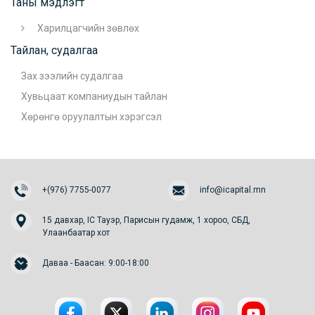
Таны мэдлэгт
Харилцагчийн зөвлөх
Тайлан, судалгаа
Зах зээлийн судалгаа
Хувьцаат компаниудын тайлан
Хөрөнгө оруулалтын хэрэгсэл
+(976) 7755-0077
info@icapital.mn
15 давхар, IC Тауэр, Парисын гудамж, 1 хороо, СБД,
Улаанбаатар хот
Даваа - Баасан: 9:00-18:00