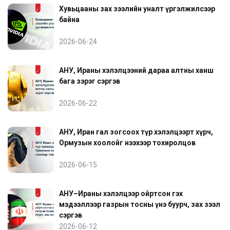
Хувьцааны зах зээлийн уналт үргэлжилсээр
байна
2026-06-24
АНУ, Ираны хэлэлцээний дараа алтны ханш
бага зэрэг сэргэв
2026-06-22
АНУ, Иран гал зогсоох түр хэлэлцээрт хүрч,
Ормузын хоолойг нээхээр тохиролцов
2026-06-15
АНУ–Ираны хэлэлцээр ойртсон гэх
мэдээллээр газрын тосны үнэ буурч, зах зээл
сэргэв
2026-06-12