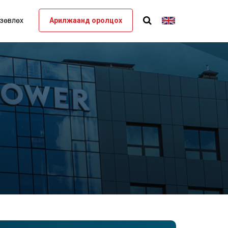
 зөвлөх
Арилжаанд оролцох