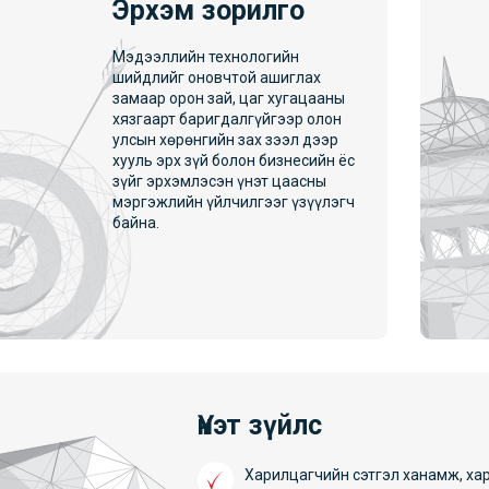
Эрхэм зорилго
Мэдээллийн технологийн
шийдлийг оновчтой ашиглах
замаар орон зай, цаг хугацааны
хязгаарт баригдалгүйгээр олон
улсын хөрөнгийн зах зээл дээр
хууль эрх зүй болон бизнесийн ёс
зүйг эрхэмлэсэн үнэт цаасны
мэргэжлийн үйлчилгээг үзүүлэгч
байна.
Үнэт зүйлс
Харилцагчийн сэтгэл ханамж, ха