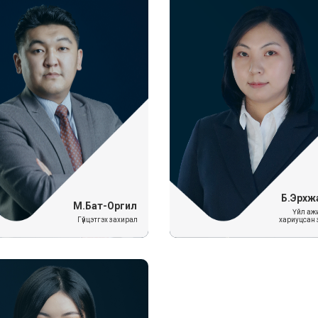
Б.Эрхж
М.Бат-Оргил
Үйл аж
Гүйцэтгэх захирал
хариуцсан