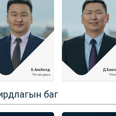
Б.Анхболд
Д.Баяс
ТУЗ -ийн дарга
ТУЗ-и
ирдлагын баг