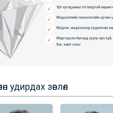
Урт хугацааны тогтвортой хөрөнг
Мэдээллийн технологийн орчин 
Мэдлэг, мэдээлэлд суурилсан хө
Мэргэшсэн бөгөөд хууль эрх зүй,
баг, хамт олон
өөлөн удирдах зөвлөл