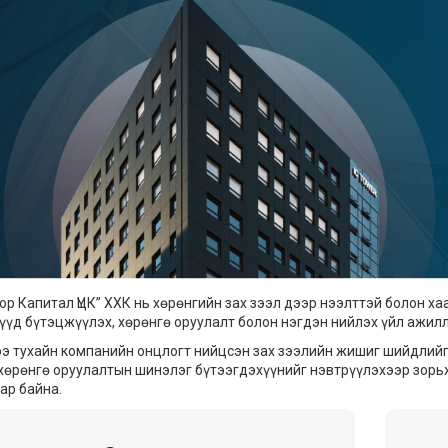
ор Капитал ҮЦК” ХХК нь хөрөнгийн зах зээл дээр нээлттэй болон ха
үүд бүтэцжүүлэх, хөрөнгө оруулалт болон нэгдэн нийлэх үйл ажилл
э тухайн компанийн онцлогт нийцсэн зах зээлийн жишиг шийдлийг 
 хөрөнгө оруулалтын шинэлэг бүтээгдэхүүнийг нэвтрүүлэхээр зорь
ар байна.