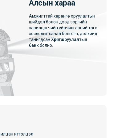
Алсын хараа
Амжилттай хөрөнгө оруулалтын
шийдэл болон дээд зэргийн
харилцагчийн үйлчилгээний төгс
хослолыг санал болгогч, дэлхийд
танигдсан
Хөрөнгө оруулалтын
банк
болно.
рилцан итгэлцэл