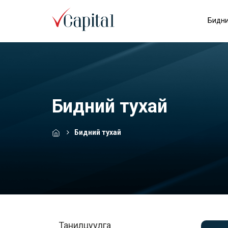
Бидни
Бидний тухай
Бидний тухай
Танилцуулга