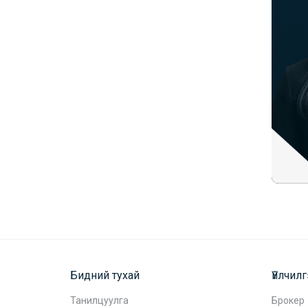
Бидний тухай
Үйлчил
Танилцуулга
Брокер