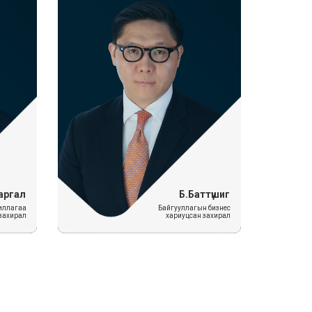
аргал
Б.Баттүшиг
иллагаа
Байгууллагын бизнес
 захирал
хариуцсан захирал