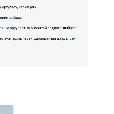
ө оруулагч, харилцагч
үеийн шийдэл
рөнгө оруулалтын оновчтой бодлого, шийдэл
 ёс зүйг эрхэмлэсэн, харилцагчаа дээдэлсэн