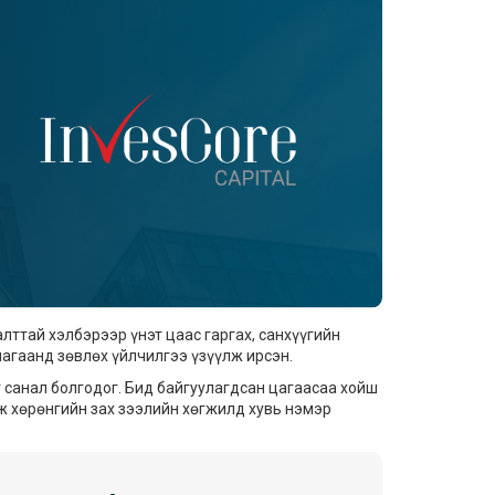
алттай хэлбэрээр үнэт цаас гаргах, санхүүгийн
агаанд зөвлөх үйлчилгээ үзүүлж ирсэн.
санал болгодог. Бид байгуулагдсан цагаасаа хойш
ж хөрөнгийн зах зээлийн хөгжилд хувь нэмэр