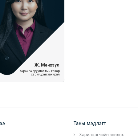
Ж. Мөнхзул
Хөрөнгө оруулалтын газар
хариуцсан захирал
гээ
Таны мэдлэгт
Харилцагчийн зөвлөх