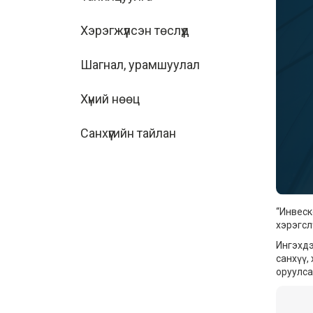
Хэрэгжүүлсэн төслүүд
Шагнал, урамшуулал
Хүний нөөц
Санхүүгийн тайлан
“Инвеск
хэрэгсл
Ингэхдэ
санхүү,
оруулса