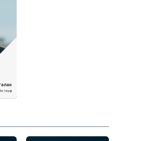
галан
йн гишүүн