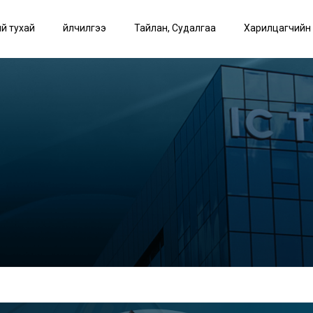
й тухай
Үйлчилгээ
Тайлан, Судалгаа
Харилцагчийн