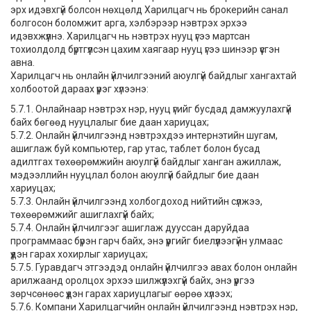
эрх идэвхгүй болсон нөхцөлд Харилцагч нь брокерийн санал
болгосон боломжит арга, хэлбэрээр нэвтрэх эрхээ
идэвхжүүлнэ. Харилцагч нь нэвтрэх нууц үгээ мартсан
тохиолдолд бүртгүүлсэн цахим хаягаар нууц үгээ шинээр үүсгэн
авна.
Харилцагч нь онлайн үйлчилгээний аюулгүй байдлыг хангахтай
холбоотой дараах үүрэг хүлээнэ:
5.7.1. Онлайнаар нэвтрэх нэр, нууц үгийг бусдад дамжуулахгүй
байх бөгөөд нууцлалыг бие даан хариуцах;
5.7.2. Онлайн үйлчилгээнд нэвтрэхдээ интернэтийн шугам,
ашиглаж буй компьютер, гар утас, таблет болон бусад
адилтгах төхөөрөмжийн аюулгүй байдлыг ханган ажиллаж,
мэдээллийн нууцлал болон аюулгүй байдлыг бие даан
хариуцах;
5.7.3. Онлайн үйлчилгээнд холбогдоход нийтийн сүлжээ,
төхөөрөмжийг ашиглахгүй байх;
5.7.4. Онлайн үйлчилгээг ашиглаж дууссан даруйдаа
программаас бүрэн гарч байх, энэ үүргийг биелүүлээгүйн улмаас
үүдэн гарах хохирлыг хариуцах;
5.7.5. Гуравдагч этгээдэд онлайн үйлчилгээ авах болон онлайн
арилжаанд оролцох эрхээ шилжүүлэхгүй байх, энэ үүргээ
зөрчсөнөөс үүдэн гарах хариуцлагыг өөрөө хүлээх;
5.7.6. Компани Харилцагчийн онлайн үйлчилгээнд нэвтрэх нэр,