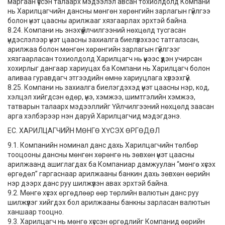
маргаан үүссэн талаарх мэдээлэл авсан тохиолдолд Компани
нь Харилцагчийн дансны мөнгөн хөрөнгийн зарлагын гүйлгээ
болон үнэт цаасны арилжааг хязгаарлах эрхтэй байна.
8.24. Компани нь энэхүү үйлчилгээний нөхцөлд тусгасан
үндэслэлээр үнэт цаасны захиалга биелүүлэхээс татгалзсан,
арилжаа болон мөнгөн хөрөнгийн зарлагын гүйлгээг
хязгаарласан тохиолдолд Харилцагч нь үүнээс үүдэн учирсан
хохирлыг дангаар хариуцах ба Компани нь Харилцагч болон
аливаа гуравдагч этгээдийн өмнө хариуцлага хүлээхгүй.
8.25. Компани нь захиалга биелэгдэхэд үнэт цаасны нэр, код,
хэлцэл хийгдсэн өдөр, үнэ, хэмжээ, шимтгэлийн хэмжээ,
татварын талаарх мэдээллийг Үйлчилгээний нөхцөлд заасан
арга хэлбэрээр нэн даруй Харилцагчид мэдэгдэнэ.
ЕС. ХАРИЛЦАГЧИЙН МӨНГӨ ХҮСЭХ ӨРГӨДӨЛ
9.1. Компанийн номинал данс дахь Харилцагчийн төлбөр
тооцооны дансны мөнгөн хөрөнгө нь зөвхөн үнэт цаасны
арилжаанд ашиглагдах ба Компаниар дамжуулан “мөнгө хүсэх
өргөдөл” гаргаснаар арилжааны банкин дахь зөвхөн өөрийн
нэр дээрх данс руу шилжүүлэн авах эрхтэй байна.
9.2. Мөнгө хүсэх өргөдлөөр өөр төрлийн валютын данс руу
шилжүүлэг хийгдэх бол арилжааны банкны зарласан валютын
ханшаар тооцно.
9.3. Харилцагч нь мөнгө хүссэн өргөдлийг Компанид өөрийн