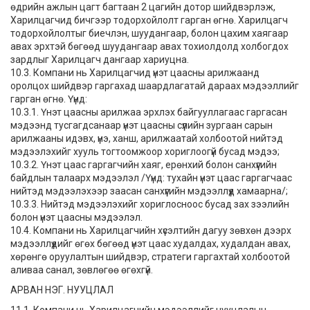
өдрийн ажлын цагт багтаан 2 цагийн дотор шийдвэрлэж,
Харилцагчид бичгээр тодорхойлолт гарган өгнө. Харилцагч
тодорхойлолтыг биечлэн, шуудангаар, болон цахим хаягаар
авах эрхтэй бөгөөд шуудангаар авах тохиолдолд холбогдох
зардлыг Харилцагч дангаар хариуцна.
10.3. Компани нь Харилцагчид үнэт цаасны арилжаанд
оролцох шийдвэр гаргахад шаардлагатай дараах мэдээллийг
гарган өгнө. Үүнд:
10.3.1. Үнэт цаасны арилжаа эрхлэх байгууллагаас гаргасан
мэдээнд тусгагдсанаар үнэт цаасны сүүлийн зургаан сарын
арилжааны идэвх, үнэ, ханш, арилжаатай холбоотой нийтэд
мэдээлэхийг хууль тогтоомжоор хориглоогүй бусад мэдээ;
10.3.2. Үнэт цаас гаргагчийн хаяг, ерөнхий болон санхүүгийн
байдлын талаарх мэдээлэл /Үүнд: тухайн үнэт цаас гаргагчаас
нийтэд мэдээлэхээр заасан санхүүгийн мэдээллүүд хамаарна/;
10.3.3. Нийтэд мэдээлэхийг хориглосноос бусад зах зээлийн
болон үнэт цаасны мэдээлэл.
10.4. Компани нь Харилцагчийн хүсэлтийн дагуу зөвхөн дээрх
мэдээллүүдийг өгөх бөгөөд үнэт цаас худалдах, худалдан авах,
хөрөнгө оруулалтын шийдвэр, стратеги гаргахтай холбоотой
аливаа санал, зөвлөгөө өгөхгүй.
АРВАН НЭГ. НУУЦЛАЛ