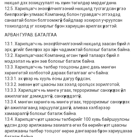
нөхцөл дэх зохицуулалт нь хүчин төгөлдөр мөрдөгдөнө.
12.5. Харилцагч энэхүү үйлчилгээний нөхцөлд тусгагдсан үүргээ
биелүүлээгүйн улмаас Компанид болон гуравдагч этгээдэд
санаатай болон болгоомжгүй байдлаар хохирол учруулсан
тохиолдолд уг хохирлыг бүрэн хариуцан арилгах үүрэгтэй.
АРВАН ГУРАВ. БАТАЛГАА
13.1. Харилцагч нь энэхүү Үйлчилгээний нөхцөлд заасан бүхий л
эрх, үүргийг биелүүлэх эрх зүйн чадамжтай болохыг баталж байна.
13.2. Харилцагчаас Компанид өгсөн түүний талаарх бүхий л
мэдээлэл нь үнэн зөв болохыг баталж байна.
13.3. Харилцагч нь төлбөр тооцооны данс дахь мөнгөн
хөрөнгөтэй холбоотой дараах баталгааг өгч байна:
13.3.1. эх үүсвэр нь хууль ёсны дагуу бүрдсэн;
13.3.2. зөвхөн үнэт цаасны зах зээлд оролцох зорилготой;
13.3.3. Харилцагч нь мөнгө угаах, терроризмыг санхүүжүүлэх үйл
ажиллагааг дэмждэггүй, санхүүжүүлдэггүй;
13.3.4. мөнгөн хөрөнгө нь мөнгө угаах, терроризмыг санхүүжүүлэх
үйл ажиллагаанд зарцуулагдахгүй, аливаа хэлбэрээр
хамааралгүй болохыг баталж байна.
13.4. Харилцагч үнэт цаасны төлбөрийг 100 хувь байршуулсны
үндсэн дээр арилжааны захиалга өгөх ба өөрийн үнэт цаасны
арилжааны төлбөр тооцоог өөрөө дангаараа бүрэн хариуцахаа
баталж байна.