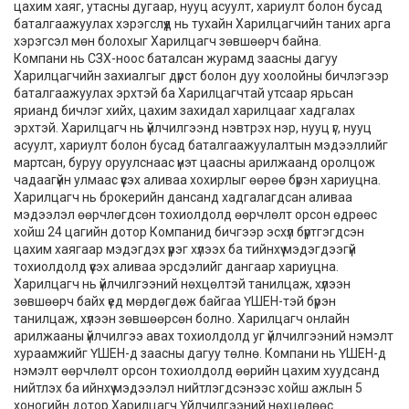
цахим хаяг, утасны дугаар, нууц асуулт, хариулт болон бусад
баталгаажуулах хэрэгслүүд нь тухайн Харилцагчийн таних арга
хэрэгсэл мөн болохыг Харилцагч зөвшөөрч байна.
Компани нь СЗХ-ноос баталсан журамд заасны дагуу
Харилцагчийн захиалгыг дүрст болон дуу хоолойны бичлэгээр
баталгаажуулах эрхтэй ба Харилцагчтай утсаар ярьсан
ярианд бичлэг хийх, цахим захидал харилцааг хадгалах
эрхтэй. Харилцагч нь үйлчилгээнд нэвтрэх нэр, нууц үг, нууц
асуулт, хариулт болон бусад баталгаажуулалтын мэдээллийг
мартсан, буруу оруулснаас үнэт цаасны арилжаанд оролцож
чадаагүйн улмаас үүсэх аливаа хохирлыг өөрөө бүрэн хариуцна.
Харилцагч нь брокерийн дансанд хадгалагдсан аливаа
мэдээлэл өөрчлөгдсөн тохиолдолд өөрчлөлт орсон өдрөөс
хойш 24 цагийн дотор Компанид бичгээр эсхүл бүртгэгдсэн
цахим хаягаар мэдэгдэх үүрэг хүлээх ба тийнхүү мэдэгдээгүй
тохиолдолд үүсэх аливаа эрсдэлийг дангаар хариуцна.
Харилцагч нь үйлчилгээний нөхцөлтэй танилцаж, хүлээн
зөвшөөрч байх үед мөрдөгдөж байгаа ҮШЕН-тэй бүрэн
танилцаж, хүлээн зөвшөөрсөн болно. Харилцагч онлайн
арилжааны үйлчилгээ авах тохиолдолд уг үйлчилгээний нэмэлт
хураамжийг ҮШЕН-д заасны дагуу төлнө. Компани нь ҮШЕН-д
нэмэлт өөрчлөлт орсон тохиолдолд өөрийн цахим хуудсанд
нийтлэх ба ийнхүү мэдээлэл нийтлэгдсэнээс хойш ажлын 5
хоногийн дотор Харилцагч Үйлчилгээний нөхцөлөөс