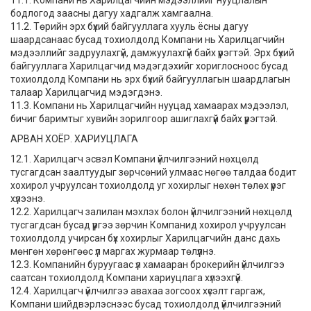
11.1. Компани нь Харилцагчийн мэдээллийг нууцлалын
бодлогод заасны дагуу хадгалж хамгаална.
11.2. Төрийн эрх бүхий байгууллага хууль ёсны дагуу
шаардсанаас бусад тохиолдолд Компани нь Харилцагчийн
мэдээллийг задруулахгүй, дамжуулахгүй байх үүрэгтэй. Эрх бүхий
байгууллага Харилцагчид мэдэгдэхийг хориглосноос бусад
тохиолдолд Компани нь эрх бүхий байгууллагын шаардлагын
талаар Харилцагчид мэдэгдэнэ.
11.3. Компани нь Харилцагчийн нууцад хамаарах мэдээлэл,
бичиг баримтыг хувийн зорилгоор ашиглахгүй байх үүрэгтэй.
АРВАН ХОЁР. ХАРИУЦЛАГА
12.1. Харилцагч эсвэл Компани үйлчилгээний нөхцөлд
тусгагдсан заалтуудыг зөрчсөний улмаас нөгөө талдаа бодит
хохирол учруулсан тохиолдолд уг хохирлыг нөхөн төлөх үүрэг
хүлээнэ.
12.2. Харилцагч залилан мэхлэх болон үйлчилгээний нөхцөлд
тусгагдсан бусад үүргээ зөрчин Компанид хохирол учруулсан
тохиолдолд учирсан бүх хохирлыг Харилцагчийн данс дахь
мөнгөн хөрөнгөөс үл маргах журмаар төлүүлнэ.
12.3. Компанийн буруугаас үл хамааран брокерийн үйлчилгээ
саатсан тохиолдолд Компани хариуцлага хүлээхгүй.
12.4. Харилцагч үйлчилгээ авахаа зогсоох хүсэлт гаргаж,
Компани шийдвэрлэснээс бусад тохиолдолд үйлчилгээний