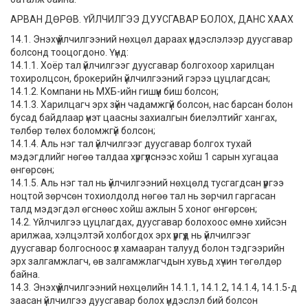
АРВАН ДӨРӨВ. ҮЙЛЧИЛГЭЭ ДУУСГАВАР БОЛОХ, ДАНС ХААХ
14.1. Энэхүү үйлчилгээний нөхцөл дараах үндэслэлээр дуусгавар
болсонд тооцогдоно. Үүнд:
14.1.1. Хоёр тал үйлчилгээг дуусгавар болгохоор харилцан
тохиролцсон, брокерийн үйлчилгээний гэрээ цуцлагдсан;
14.1.2. Компани нь МХБ-ийн гишүүн биш болсон;
14.1.3. Харилцагч эрх зүйн чадамжгүй болсон, нас барсан болон
бусад байдлаар үнэт цаасны захиалгын биелэлтийг хангах,
төлбөр төлөх боломжгүй болсон;
14.1.4. Аль нэг тал үйлчилгээг дуусгавар болгох тухай
мэдэгдлийг нөгөө талдаа хүргүүлснээс хойш 1 сарын хугацаа
өнгөрсөн;
14.1.5. Аль нэг тал нь үйлчилгээний нөхцөлд тусгагдсан үүргээ
ноцтой зөрчсөн тохиолдолд нөгөө тал нь зөрчил гаргасан
талд мэдэгдэл өгснөөс хойш ажлын 5 хоног өнгөрсөн;
14.2. Үйлчилгээ цуцлагдах, дуусгавар болохоос өмнө хийсэн
арилжаа, хэлцэлтэй холбогдох эрх үүргүүд нь үйлчилгээг
дуусгавар болгосноос үл хамааран талууд болон тэдгээрийн
эрх залгамжлагч, өв залгамжлагчдын хувьд хүчин төгөлдөр
байна.
14.3. Энэхүү үйлчилгээний нөхцөлийн 14.1.1, 14.1.2, 14.1.4, 14.1.5-д
заасан үйлчилгээ дуусгавар болох үндэслэл бий болсон