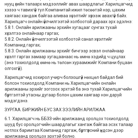
нууц үгийн талаарх мэдээллийг авах шаардлагыг Харилцагчид
хэзээ ч тавихгүй тул Компанитай ижил төсөөтэй нэр, цахим
хаягаас хандаж байгаа аливаа хүсэлтийг хүлээж авахгүй байх.
Харилцагч онлайн үйлчилгээтэй холбоотой дараах эрх эдэлнэ:
5.8.1. Онлайн арилжааны эрхийн хугацааг сунгах тухай
хүсэлтээ онлайнаар гаргах;
5.8.2. Онлайн үйлчилгээтэй холбоотой санал хүсэлтийг
Компанид гаргах;
5.8.3. Онлайн арилжааны эрхийг бичгээр эсвэл онлайнаар
хүсэлт гаргах замаар хугацаанаас нь өмнө хэдийд ч цуцлах
(энэ тохиолдолд өмнө нь төлсөн хураамжийг Компани буцаан
олгохгүй).
Харилцагчид хохирол учирч болзошгүй нөхцөл байдал бий
болсон тохиолдолд Компани нь Харилцагчийн онлайн
арилжааны эрхийг зогсоох эрхтэй ба энэ тухай Харилцагчийн
бүртгэлтэй утасны дугаар болон цахим хаягаар нэн даруй
мэдэгдэнэ.
ЗУРГАА. БИРЖИЙН БУС ЗАХ ЗЭЭЛИЙН АРИЛЖАА
6.1. Харилцагч нь ББЗЗ-ийн арилжаанд оролцох тохиолдолд
шууд бус оролцогчийн шаардлагыг хангаж байгаа эсэх талаар
нотлох баримтаа Компанид гаргаж, бүртгүүлсний үндсэн дээр
арилжаанд оролцох эрхтэй болно.