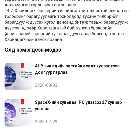
дахь мөнгөн хөрөнгөөс гарган авна.
14.7. Харилцагч брокерийн үйлчилгээтэй холбоотой аливаа өр
төлбөрийг барагдуулаагүй тохиолдолд тухайн төлбөрийг
барагдуулж дуусах хүртэл дансанд битүүмж тавьж, барагдуулж
дууссан өдрөөр Харилцагчтай байгуулсан брокерийн
үйлчилгээний гэрээний хугацааг дуусгавар болсонд тооцон
Харилцагчийн дансыг хаана.
Сүүлд нэмэгдсэн мэдээ
АНУ-ын эдийн засгийн өсөлт хүлээлтээс
доогуур гарлаа
2026-08-03
SpaceX-ийн хувьцаа IPO үнээсээ 27 хувиар
уналаа
2026-07-29