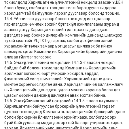
тохиолдолд Харилцагч нь үйлчилгээний нөхцөлд заасан ҮШЕН
болон бусад холбогдох тооцоог төлж барагдуулсны дараа
харилцагчтай байгуулсан гэрээг дуусгавар болсонд тооцно.
14.4. Үйлчилгээ дуусгавар болсон нөхцөлд үнэт цаасаар
гэрчлэгдсэн өмчлөх эрхийг бүртгэх үйл ажиллагааны журамд
заасны дагуу Харилцагч өөрийн үнэт цаасны данс дахь
үлдэгдлээ өөр брокер дилерийн компанийн дансанд шилжүүлэх
тухай хүсэлтийг ҮЦТХТ-д гаргаж, холбогдох үйлчилгээний
хураамжийг төлөх замаар үнэт цаасыг шилжүүлэх ба ийнхүү
шилжүүлэх хүртэл Компани нь Харилцагчийн брокерийн дансны
аливаа гүйлгээг зогсооно.
14.5. Энэхүү үйлчилгээний нөхцөлийн 14.1.3-т заасан нөхцөл
байдал бий болсон тохиолдолд Компани нь Харилцагчийн
арилжааг зогсоож, өөрт учирсан хохирол, зардал,
үйлчилгээний хөлс, шимтгэлийг Харилцагчийн данс дахь
мөнгөн хөрөнгөөс гарган авна. Харилцагчийн өв залгамжлагч
нь Харилцагчийн данс дахь үлдсэн мөнгөн хөрөнгө болон үнэт
цаасыг өөрийн дансанд шилжүүлэн авах эрхтэй байна.
14.6. Энэхүү Үйлчилгээний нөхцөлийн 14.1.5-т заасны улмаас
Харилцагчтай байгуулсан брокерийн үйлчилгээний гэрээг
цуцлах тохиолдолд Компани нь харилцагчийн брокерийн данс
болон брокерийн үйлчилгээний эрхийг хааж, холбогдох эрх
бүхий байгууллагад мэдэгдэх эрхтэй ба өөрт учирсан хохирол,
зардал, үйлчилгээний хөлс, шимтгэлийг Харилцагчийн данс