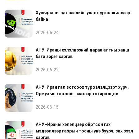
Хувьцааны зах зээлийн уналт үргэлжилсээр
байна
2026-06-24
АНУ, Ираны хэлэлцээний дараа алтны ханш
бага зэрэг сэргэв
2026-06-22
АНУ, Иран гал зогсоох түр хэлэлцээрт хүрч,
Ормузын хоолойг нээхээр тохиролцов
2026-06-15
АНУ–Ираны хэлэлцээр ойртсон гэх
мэдээллээр газрын тосны үнэ буурч, зах зээл
сэргэв