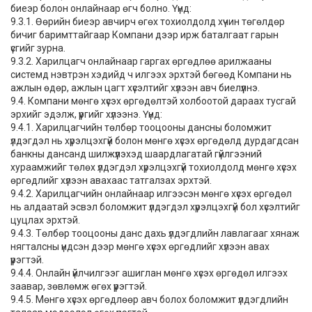
биеэр болон онлайнаар өгч болно. Үүнд:
9.3.1. Өөрийн биеэр авчирч өгөх тохиолдолд хүчин төгөлдөр
бичиг баримттайгаар Компани дээр ирж баталгаат гарын
үсгийг зурна.
9.3.2. Харилцагч онлайнаар гаргах өргөдлөө арилжааны
системд нэвтрэн хэдийд ч илгээх эрхтэй бөгөөд Компани нь
ажлын өдөр, ажлын цагт хүсэлтийг хүлээн авч биелүүлнэ.
9.4. Компани мөнгө хүсэх өргөдөлтэй холбоотой дараах тусгай
эрхийг эдэлж, үүргийг хүлээнэ. Үүнд:
9.4.1. Харилцагчийн төлбөр тооцооны дансны боломжит
үлдэгдэл нь хүрэлцэхгүй болон мөнгө хүсэх өргөдөлд дурдагдсан
банкны дансанд шилжүүлэхэд шаардлагатай гүйлгээний
хураамжийг төлөх үлдэгдэл хүрэлцэхгүй тохиолдолд мөнгө хүсэх
өргөдлийг хүлээн авахаас татгалзах эрхтэй.
9.4.2. Харилцагчийн онлайнаар илгээсэн мөнгө хүсэх өргөдөл
нь алдаатай эсвэл боломжит үлдэгдэл хүрэлцэхгүй бол хүсэлтийг
цуцлах эрхтэй.
9.4.3. Төлбөр тооцооны данс дахь үлдэгдлийн лавлагааг хянаж
нягталсны үндсэн дээр мөнгө хүсэх өргөдлийг хүлээн авах
үүрэгтэй.
9.4.4. Онлайн үйлчилгээг ашиглан мөнгө хүсэх өргөдөл илгээх
заавар, зөвлөмж өгөх үүрэгтэй.
9.4.5. Мөнгө хүсэх өргөдлөөр авч болох боломжит үлдэгдлийн