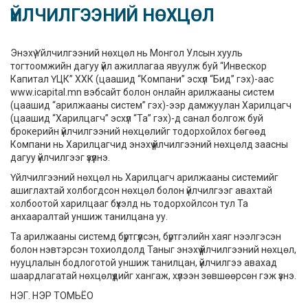
ҮЙЛЧИЛГЭЭНИЙ НӨХЦӨЛ
Энэхүү Үйлчилгээний нөхцөл нь Монгол Улсын хууль
тогтоомжийн дагуу үйл ажиллагаа явуулж буй “Инвескор
Капитал ҮЦК” ХХК (цаашид “Компани” эсхүл “Бид” гэх)-аас
www.icapital.mn вэбсайт болон онлайн арилжааны систем
(цаашид “арилжааны систем” гэх)-ээр дамжуулан Харилцагч
(цаашид “Харилцагч” эсхүл “Та” гэх)-д санал болгож буй
брокерийн үйлчилгээний нөхцөлийг тодорхойлох бөгөөд
Компани нь Харилцагчид энэхүү үйлчилгээний нөхцөлд заасны
дагуу үйлчилгээг үзүүлнэ.
Үйлчилгээний нөхцөл нь Харилцагч арилжааны системийг
ашиглахтай холбогдсон нөхцөл болон үйлчилгээг авахтай
холбоотой харилцааг бүхэлд нь тодорхойлсон тул Та
анхааралтай уншиж танилцана уу.
Та арилжааны системд бүртгүүлсэн, бүртгэлийн хаяг нээлгэсэн
болон нэвтэрсэн тохиолдолд Таныг энэхүү үйлчилгээний нөхцөл,
нууцлалын бодлоготой уншиж танилцан, үйлчилгээ авахад
шаардлагатай нөхцөлүүдийг хангаж, хүлээн зөвшөөрсөн гэж үзнэ.
НЭГ. НЭР ТОМЬЁО