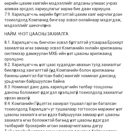
өөрийн цахим хаягийн мэдээллийг алдсаны улмаас учрах
аливаа эрсдэл, хариуцлагыг өөрөө бие даан хариуцна.
7.9. Харилцагч нь өөрийн бүртгэлтэй цахим хаяг өөрчлөгдсөн
тохиолдолд Компанид бичгээр эсвэл онлайнаар мэдэгдэж,
мэдээллийг шинэчлүүлнэ.
НАЙМ. ҮНЭТ ЦААСНЫ ЗАХИАЛГА
8.1. Харилцагч нь биечлэн эсвэл бүртгэлтэй утсаараа Брокерт
захиалгаа өгөх замаар эсвэл Компанийн онлайн арилжааны
системээр дамжуулан МХБ-ийн үнэт цаасны арилжаанд
оролцоно.
8.2. Харилцагч нь үнэт цаас худалдан авахын тулд захиалгыг
биелүүлэхэд хангалттай (үүнд Компанийн болон арилжааны
банкны шимтгэл багтсан байх) мөнгийг номинал дансанд
урьдчилан байршуулсан байна.
8.3. Номинал данс дахь харилцагчийн төлбөр тооцооны
дансны боломжит үлдэгдэл хүрэлцэхгүй тохиолдолд захиалгыг
хүлээн авахгүй.
8.4. Компанийн Гүйцэтгэх захирал тушаал гарган баталсан
тохиолдолд Харилцагч уг тушаалаар тогтоосон маржинг үнэт
цаасны захиалга өгөх үедээ байршуулах замаар үнэт цаасны
захиалга өгөх боломжтой бөгөөд үнэт цаасны үлдэгдэл
төлбөрийг брокерийн өгсөн зааварчилгааны дагуу