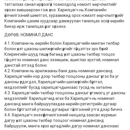
татгалзах санал ирүүлээгүй тохиолдолд нэмэлт өөрчлөлтийг
хүлээн зөвшөөрсөн гэж үзнэ. Харилцагч нь Компанийн
үйлчилгээний шимтгэл, хураамжид орох нэмэлт өөрчлөлтүүдийг
Компанийн цахим хуудсаар дамжуулан танилцах эсхүл өөрийн
биеэр ирж танилцах үүрэг хүлээнэ.
ДӨРӨВ. НОМИНАЛ ДАНС
4.1. Компани нь өөрийн болон Харилцагчийн мөнгөн төлбөр
болон үнэт цаасны шилжүүлгийн үүргийг гүйцэтгэх эрх бүхий
Клирингийн шууд гишүүн бөгөөд үнэт цаасны төлбөр тооцоо
гүйцэтгэх номинал данс эзэмшиж, ашиглах эрхтэй, номинал
данстай этгээд болно.
4.2. Компани нь арилжааны банк дахь номинал дансанд
Харилцагчийн нэр дээр төлбөр тооцооны дансыг үүсгэх ба уг
дансны үлдэгдэл, Харилцагчийн шилжүүлгийн бүртгэл,
мэдээллийг бусад харилцагчдынхаас тусад нь хөтөлнө.
4.3. Харилцагчийн төлбөр тооцооны дансыг үүсгэмэгц уг дансны
мэдээллийг Харилцагчид өгөх ба Харилцагч нь номинал
дансанд мөнгө байршуулахдаа өөрийн регистрийн дугаар
болон бүртгэлтэй утасны дугаарыг гүйлгээний утга дээр бичнэ.
4.4. Харилцагч энэхүү үйлчилгээний нөхцөлд заасан журмын
дагуу үнэт цаасны төлбөр тооцоог номинал дансанд
байршуулж, мөнгө хүсэх өргөдлийн дагуу номинал данснаас