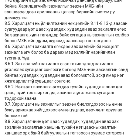
Т+2 өдрийн 9 цагаас өмнө номинал дансанд байршуулсан
байна. Харилцагчийн захиалгыг зөвхөн МХБ-ийн
зөвшөөрөгдсөн арилжааны цагаар биржийн систем рүү
дамжуулна.
8.5. Харилцагч нь үйлчилгээний нөхцөлийн 8.11-8.13-д заасан
сувгуудаар үнэт цаас худалдах, худалдан авах захиалга өгөх
ба захиалга хүчин төгөлдөр байх хугацаа нь захиалгын хэлбэр
болон МХБ-ийн дүрэм, журамд зааснаар тогтоогдоно.
8.6. Харилцагч захиалга өгөхдөө зах зээлийн ба нөхцөлт
захиалга өгч болох ба дараах мэдээллийг нарийвчлан
тусгана. Үүнд:
8.6.1. Зах зээлийн захиалга өгөх тохиолдолд захиалга
үргэлжлэх хугацааг сонгохгүй бөгөөд МХБ-ийн захиалгын санд
байгаа худалдах, худалдан авах боломжтой, эсхүл ямар нэг
хязгаарлалтгүй хувьцааг сонгоно.
8.6.2. Нөхцөлт захиалга өгөхдөө тухайн худалдаж авах үнэт
цаас, түүний тоо ширхэг, үнэ, захиалга үргэлжлэх хугацааг
тодорхой заана.
8.7. Харилцагч нь захиалгыг зөвхөн биелэгдэхээс нь өмнө
буюу арилжаа хийгдэхээс өмнө цуцлах, өөрчлөлт оруулах
боломжтой.
8.8. Харилцагчийн үнэт цаас худалдах, худалдан авах зах
зээлийн захиалгын ханш нь тухайн үнэт цаасны хаалтын
ханшаас эрх бүхий байгууллагын тогтоосон хувиас хэтэрсэн