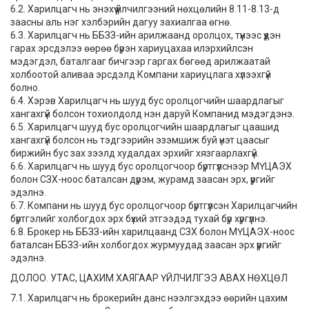
6.2. Харилцагч нь энэхүү үйлчилгээний нөхцөлийн 8.11-8.13-д
заасны аль нэг хэлбэрийн дагуу захиалгаа өгнө.
6.3. Харилцагч нь ББЗЗ-ийн арилжаанд оролцох, түүнээс үүдэн
гарах эрсдэлээ өөрөө бүрэн хариуцахаа илэрхийлсэн
мэдэгдэл, баталгааг бичгээр гаргах бөгөөд арилжаатай
холбоотой аливаа эрсдэлд Компани хариуцлага хүлээхгүй
болно.
6.4. Хэрэв Харилцагч нь шууд бус оролцогчийн шаардлагыг
хангахгүй болсон тохиолдолд нэн даруй Компанид мэдэгдэнэ.
6.5. Харилцагч шууд бус оролцогчийн шаардлагыг цаашид
хангахгүй болсон нь тэдгээрийн эзэмшиж буй үнэт цаасыг
биржийн бус зах зээлд худалдах эрхийг хязгаарлахгүй.
6.6. Харилцагч нь шууд бус оролцогчоор бүртгүүлснээр МҮЦАЭХ
болон СЗХ-ноос баталсан дүрэм, журамд заасан эрх, үүргийг
эдэлнэ.
6.7. Компани нь шууд бус оролцогчоор бүртгүүлсэн Харилцагчийн
бүртгэлийг холбогдох эрх бүхий этгээдэд тухай бүр хүргүүлнэ.
6.8. Брокер нь ББЗЗ-ийн харилцаанд СЗХ болон МҮЦАЭХ-ноос
баталсан ББЗЗ-ийн холбогдох журмуудад заасан эрх үүргийг
эдэлнэ.
ДОЛОО. УТАС, ЦАХИМ ХАЯГААР ҮЙЛЧИЛГЭЭ АВАХ НӨХЦӨЛ
7.1. Харилцагч нь брокерийн данс нээлгэхдээ өөрийн цахим