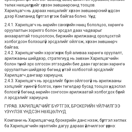
төлөх нөхцөлүүдийг хүлээн зөвшөөрсөнд тооцов.
Харилцагч нь дараах нөхцөлийг хүлээн зөвшөөрсний үндсэн
дээр Компанид бүртгэл үүсгэж байгаа болно. Үүнд:
2.4.1. Харилцагч нь өөрийн санхүүгийн нөөц бололцоо, хөрөнгө
оруулалтын зорилго болон эрсдэл даах чадварыг
анхааралтай тооцоолсон, биржийн арилжаанд оролцохтой
холбогдсон болзошгүй эрсдэлийг ойлгож, хүлээн зөвшөөрч
байгаа;
2.4.2. Харилцагчийн хэрэгжүүлж буй аливаа хөрөнгө оруулалт,
арилжааны шийдвэр, стратегиуд нь зөвхөн Харилцагчийн
болон түүний эрх олгосон этгээдийн бие даан гаргасан хөрөнгө
оруулалтын шийдвэр бөгөөд үүнтэй холбоотой эрсдэлийг
Харилцагч дангаар хариуцна;
2.4.3. Харилцагч нь эрсдэлийг бүрэн ойлгоогүй нь арилжааны
хэлцлийг хүчингүй болгох, хүчин төгөлдөр бусад тооцох үндэслэл
болохгүй бөгөөд өөрийн сонгосон арилжаатай холбогдох бүхий
л эрсдэлийг хариуцна.
ГУРАВ. ХАРИЛЦАГЧИЙГ БҮРТГЭХ, БРОКЕРИЙН ҮЙЛЧИЛГЭЭ
ҮЗҮҮЛЭХ ҮНДСЭН НӨХЦӨЛҮҮД
Компани нь Харилцагчид брокерийн данс нээж, бүртгэл хөтлөх
ба Харилцагчийн хүсэлтийн дагуу дараах үйлчилгээг үзүүлнэ: