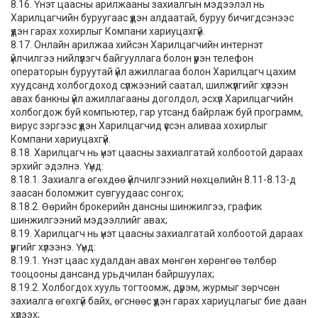
8.16. Үнэт цаасны арилжааны захиалгын мэдээлэл нь
Харилцагчийн буруугаас үүдэн алдаатай, буруу бичигдсэнээс
үүдэн гарах хохирлыг Компани хариуцахгүй.
8.17. Онлайн арилжаа хийсэн Харилцагчийн интернэт
үйлчилгээ нийлүүлэгч байгууллага болон үүрэн телефон
операторын буруутай үйл ажиллагаа болон Харилцагч цахим
хуудсанд холбогдоход сүлжээний саатал, шилжүүлгийг хүлээн
авах банкны үйл ажиллагааны доголдол, эсхүл Харилцагчийн
холбогдож буй компьютер, гар утсанд байрлаж буй программ,
вирус зэргээс үүдэн Харилцагчид үүссэн аливаа хохирлыг
Компани хариуцахгүй.
8.18. Харилцагч нь үнэт цаасны захиалгатай холбоотой дараах
эрхийг эдэлнэ. Үүнд:
8.18.1. Захиалга өгөхдөө үйлчилгээний нөхцөлийн 8.11-8.13-д
заасан боломжит сувгуудаас сонгох;
8.18.2. Өөрийн брокерийн дансны шинжилгээ, график
шинжилгээний мэдээллийг авах;
8.19. Харилцагч нь үнэт цаасны захиалгатай холбоотой дараах
үүргийг хүлээнэ. Үүнд:
8.19.1. Үнэт цаас худалдан авах мөнгөн хөрөнгөө төлбөр
тооцооны дансанд урьдчилан байршуулах;
8.19.2. Холбогдох хууль тогтоомж, дүрэм, журмыг зөрчсөн
захиалга өгөхгүй байх, өгснөөс үүдэн гарах хариуцлагыг бие даан
хүлээх;