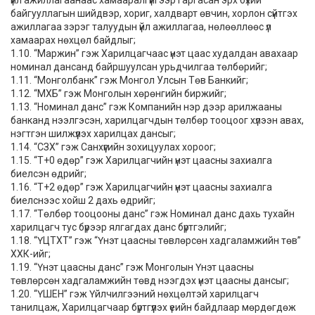
үйл ажиллагаанаас хамааралгүйгээр гаргасан эрх бүхий
байгууллагын шийдвэр, хориг, халдварт өвчин, хорлон сүйтгэх
ажиллагаа зэрэг талуудын үйл ажиллагаа, нөлөөллөөс үл
хамаарах нөхцөл байдлыг;
1.10. “Маржин” гэж Харилцагчаас үнэт цаас худалдан авахаар
номинал дансанд байршуулсан урьдчилгаа төлбөрийг;
1.11. “Монголбанк” гэж Монгол Улсын Төв Банкийг;
1.12. “МХБ” гэж Монголын хөрөнгийн биржийг;
1.13. “Номинал данс” гэж Компанийн нэр дээр арилжааны
банканд нээлгэсэн, харилцагчдын төлбөр тооцоог хүлээн авах,
нэгтгэн шилжүүлэх харилцах дансыг;
1.14. “СЗХ” гэж Санхүүгийн зохицуулах хороог;
1.15. “Т+0 өдөр” гэж Харилцагчийн үнэт цаасны захиалга
биелсэн өдрийг;
1.16. “Т+2 өдөр” гэж Харилцагчийн үнэт цаасны захиалга
биелснээс хойш 2 дахь өдрийг;
1.17. “Төлбөр тооцооны данс” гэж Номинал данс дахь тухайн
харилцагч тус бүрээр ялгагдах данс бүртгэлийг;
1.18. “ҮЦТХТ” гэж “Үнэт цаасны төвлөрсөн хадгаламжийн төв”
ХХК-ийг;
1.19. “Үнэт цаасны данс” гэж Монголын Үнэт цаасны
төвлөрсөн хадгаламжийн төвд нээгдэх үнэт цаасны дансыг;
1.20. “ҮШЕН” гэж Үйлчилгээний нөхцөлтэй харилцагч
танилцаж, Харилцагчаар бүртгүүлэх үеийн байдлаар мөрдөгдөж