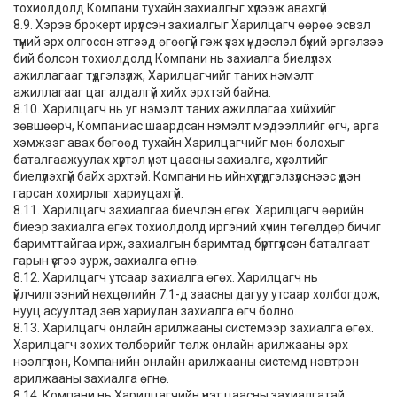
тохиолдолд Компани тухайн захиалгыг хүлээж авахгүй.
8.9. Хэрэв брокерт ирүүлсэн захиалгыг Харилцагч өөрөө эсвэл
түүний эрх олгосон этгээд өгөөгүй гэж үзэх үндэслэл бүхий эргэлзээ
бий болсон тохиолдолд Компани нь захиалга биелүүлэх
ажиллагааг түдгэлзүүлж, Харилцагчийг таних нэмэлт
ажиллагааг цаг алдалгүй хийх эрхтэй байна.
8.10. Харилцагч нь уг нэмэлт таних ажиллагаа хийхийг
зөвшөөрч, Компаниас шаардсан нэмэлт мэдээллийг өгч, арга
хэмжээг авах бөгөөд тухайн Харилцагчийг мөн болохыг
баталгаажуулах хүртэл үнэт цаасны захиалга, хүсэлтийг
биелүүлэхгүй байх эрхтэй. Компани нь ийнхүү түдгэлзүүлснээс үүдэн
гарсан хохирлыг хариуцахгүй.
8.11. Харилцагч захиалгаа биечлэн өгөх. Харилцагч өөрийн
биеэр захиалга өгөх тохиолдолд иргэний хүчин төгөлдөр бичиг
баримттайгаа ирж, захиалгын баримтад бүртгүүлсэн баталгаат
гарын үсгээ зурж, захиалга өгнө.
8.12. Харилцагч утсаар захиалга өгөх. Харилцагч нь
үйлчилгээний нөхцөлийн 7.1-д заасны дагуу утсаар холбогдож,
нууц асуултад зөв хариулан захиалга өгч болно.
8.13. Харилцагч онлайн арилжааны системээр захиалга өгөх.
Харилцагч зохих төлбөрийг төлж онлайн арилжааны эрх
нээлгүүлэн, Компанийн онлайн арилжааны системд нэвтрэн
арилжааны захиалга өгнө.
8.14. Компани нь Харилцагчийн үнэт цаасны захиалгатай