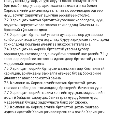
хаяг, утасны дугаар, 2 нууц асуулт болон хариултыг өгч
бүртгүүлэх бөгөөд утсаар арилжааны захиалга өгөх болон
Харилцагчийн дансны мэдээлэл авах, өөрчлөхдөө эдгээр
нууц асуулт, хариултыг ашиглан өөрийгөө нотолно.
7.2. Харилцагч зөвхөн бүртгэлтэй утаснаас холбогдож, нууц
асуултын хариултыг зөв хэлсэн тохиолдолд Компани нь
брокерийн үйлчилгээ үзүүлнэ.
7.3. Харилцагч бүртгэлтэй утасны дугаараас өөр дугаараар
холбогдсон эсхүл 2 нууц асуултад буруу хариулсан тохиолдолд
тохиолдолд Компани үйлчилгээ үзүүлэхээс татгалзана.
7.4. Харилцагч нь өөрийн бүртгэлтэй утасны дугаар
өөрчлөгдсөн тохиолдолд энэхүү Үйлчилгээний нөхцөлийн 7.1-д
зааснаар өөрийгөө нотолсны үндсэн дээр бүртгэлтэй утасны
мэдээллийг шинэчлүүлнэ.
7.5. Харилцагч өөрийн бүртгүүлсэн цахим хаягаар Компанитай
харилцан, арилжааны захиалга өгөхөөс бусад брокерийн
үйлчилгээг авах боломжтой байна.
7.6. Компани нь Харилцагчийг зөвхөн бүртгэлтэй цахим
хаягаас холбогдсон тохиолдолд брокерийн үйлчилгээ үзүүлнэ.
7.7. Харилцагч өөрийн цахим хаягийн нууцлал, мэдээллийн
аюулгүй байдлыг хариуцах ба нэвтрэх нууц үг болон нууц
мэдээллийг бусдад задруулахгүй байх үүрэг хүлээнэ.
7.8. Компани нь Харилцагчийн бүртгэлтэй цахим хаягаар
ирүүлсэн хүсэлтийг Харилцагчаас ирсэн гэж үзэх ба Харилцагч