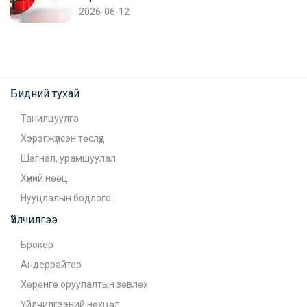
2026-06-12
Бидний тухай
Танилцуулга
Хэрэгжүүлсэн төслүүд
Шагнал, урамшуулал
Хүний нөөц
Нууцлалын бодлого
Үйлчилгээ
Брокер
Андеррайтер
Хөрөнгө оруулалтын зөвлөх
Үйлчилгээний нөхцөл