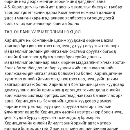
өөрийн нэр дээрх мөнгөн хөрөнгийн үлдэгдлийг авна.
4.5. Харилцагч нь түүний үнэт цаасны захиалгыг биелүүлж, төлбөр
тооцоог гүйцэтгэсний дараа Компанийн номинал дансанд
үлдсэн мөнгөн хөрөнгөд аливаа хэлбэрээр хүү тооцогдохгүй
болохыг хүлээн зөвшөөрч байгаа болно.
ТАВ. ОНЛАЙН ҮЙЛЧИЛГЭЭНИЙ НӨХЦӨЛ
Харилцагч нь Компанийн цахим хуудсанд өөрийн цахим
хаягаар бүртгүүлэн нэвтрэх нэр, нууц үг, нууц асуултын талаарх
мэдээллийг онлайн үйлчилгээний системд оруулах бөгөөд
онлайн үйлчилгээнд бүртгүүлснээр брокерийн дансны
мэдээллийг онлайнаар авах, өөрийн мэдээллийг хянах эрхтэй
болох ба холбогдох төлбөр хураамжийг төлснөөр онлайн
арилжааны үйлчилгээг авах боломжтой болно. Харилцагчийн
хүсэлтээр онлайн үйлчилгээнд нэвтрэх нэр, нууц үгийг цахим
хаягаар илгээж болно. Харилцагч Компанийн цахим хуудсаар
дамжуулан онлайн арилжаанд оролцох тохиолдолд онлайн
арилжааны системд бүртгүүлж, системд нэвтрэх ба ашиглах эрх
авна. Харилцагч нь Компанийн цахим хуудсаар дамжин
өөрийн нэвтрэх нэр, нууц үгийг оруулан нэвтэрч, онлайн
үйлчилгээг авах ба Харилцагч өөрийн нэвтрэх нэр болон нууц
үгийг 3 удаа буруу оруулсан тохиолдолд брокер нь
Харилцагчийн онлайн үйлчилгээний эрхийг автоматаар
идэвхгүй болгох эрхтэй. Харилцагчийн онлайн үйлчилгээний