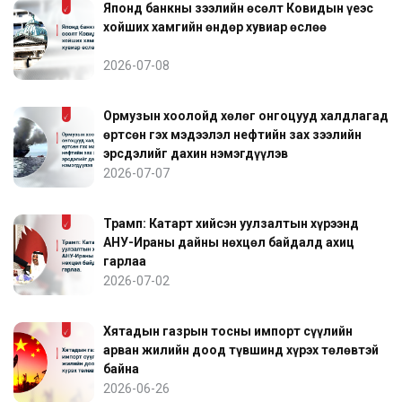
Японд банкны зээлийн өсөлт Ковидын үеэс
хойших хамгийн өндөр хувиар өслөө
2026-07-08
Ормузын хоолойд хөлөг онгоцууд халдлагад
өртсөн гэх мэдээлэл нефтийн зах зээлийн
эрсдэлийг дахин нэмэгдүүлэв
2026-07-07
Трамп: Катарт хийсэн уулзалтын хүрээнд
АНУ-Ираны дайны нөхцөл байдалд ахиц
гарлаа
2026-07-02
Хятадын газрын тосны импорт сүүлийн
арван жилийн доод түвшинд хүрэх төлөвтэй
байна
2026-06-26