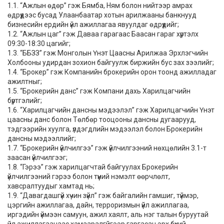
1.1. “Ажлын өдөр” гэж Бямба, Ням болон нийтээр амрах
өдрүүдээс бусад Улаанбаатар хотын арилжааны банкнууд
бизнесийн ердийн үйл ажиллагаа явуулдаг өдрүүдийг;
1.2. “Ажлын цаг” гэж Даваа гарагаас Баасан гараг хүртэлх
09:30-18:30 цагийг;
1.3. “ББЗЗ” гэж Монголын Үнэт Цаасны Арилжаа Эрхлэгчийн
Холбооны удирдан зохион байгуулж биржийн бус зах зээлийг;
1.4. “Брокер” гэж Компанийн брокерийн орон тоонд ажилладаг
ажилтныг;
1.5. “Брокерийн данс” гэж Компани дахь Харилцагчийн
бүртгэлийг;
1.6. “Харилцагчийн дансны мэдээлэл” гэж Харилцагчийн Үнэт
цаасны данс болон Төлбөр тооцооны дансны дугаарууд,
тэдгээрийн хуулга, үлдэгдлийн мэдээлэл болон Брокерийн
дансны мэдээллийг;
1.7. “Брокерийн үйлчилгээ” гэж үйлчилгээний нөхцөлийн 3.1-т
заасан үйлчилгээг;
1.8. “Гэрээ” гэж харилцагчтай байгуулах Брокерийн
үйлчилгээний гэрээ болон түүний нэмэлт өөрчлөлт,
хавсралтуудыг хамтад нь;
1.9. “Давагдашгүй хүчин зүйл” гэж байгалийн гамшиг, түймэр,
цэргийн ажиллагаа, дайн, терроризмын үйл ажиллагаа,
иргэдийн үймээн самуун, ажил хаялт, аль нэг талын буруутай