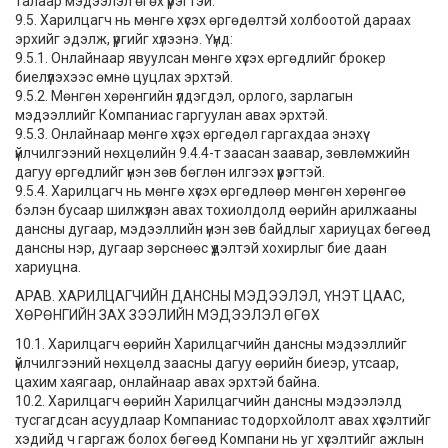
талаар мэдээлэл өгөх үүрэгтэй.
9.5. Харилцагч нь мөнгө хүсэх өргөдөлтэй холбоотой дараах
эрхийг эдэлж, үүргийг хүлээнэ. Үүнд:
9.5.1. Онлайнаар явуулсан мөнгө хүсэх өргөдлийг брокер
биелүүлэхээс өмнө цуцлах эрхтэй.
9.5.2. Мөнгөн хөрөнгийн үлдэгдэл, орлого, зарлагын
мэдээллийг Компаниас гаргуулан авах эрхтэй.
9.5.3. Онлайнаар мөнгө хүсэх өргөдөл гаргахдаа энэхүү
үйлчилгээний нөхцөлийн 9.4.4-т заасан заавар, зөвлөмжийн
дагуу өргөдлийг үнэн зөв бөглөн илгээх үүрэгтэй.
9.5.4. Харилцагч нь мөнгө хүсэх өргөдлөөр мөнгөн хөрөнгөө
бэлэн бусаар шилжүүлэн авах тохиолдолд өөрийн арилжааны
дансны дугаар, мэдээллийн үнэн зөв байдлыг хариуцах бөгөөд
дансны нэр, дугаар зөрснөөс үүдэлтэй хохирлыг бие даан
хариуцна.
АРАВ. ХАРИЛЦАГЧИЙН ДАНСНЫ МЭДЭЭЛЭЛ, ҮНЭТ ЦААС,
ХӨРӨНГИЙН ЗАХ ЗЭЭЛИЙН МЭДЭЭЛЭЛ ӨГӨХ
10.1. Харилцагч өөрийн Харилцагчийн дансны мэдээллийг
үйлчилгээний нөхцөлд заасны дагуу өөрийн биеэр, утсаар,
цахим хаягаар, онлайнаар авах эрхтэй байна.
10.2. Харилцагч өөрийн Харилцагчийн дансны мэдээлэлд
тусгагдсан асуудлаар Компаниас тодорхойлолт авах хүсэлтийг
хэдийд ч гаргаж болох бөгөөд Компани нь уг хүсэлтийг ажлын