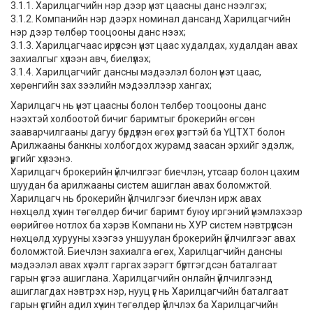
3.1.1. Харилцагчийн нэр дээр үнэт цаасны данс нээлгэх;
3.1.2. Компанийн нэр дээрх номинал дансанд Харилцагчийн
нэр дээр төлбөр тооцооны данс нээх;
3.1.3. Харилцагчаас ирүүлсэн үнэт цаас худалдах, худалдан авах
захиалгыг хүлээн авч, биелүүлэх;
3.1.4. Харилцагчийг дансны мэдээлэл болон үнэт цаас,
хөрөнгийн зах зээлийн мэдээллээр хангах;
Харилцагч нь үнэт цаасны болон төлбөр тооцооны данс
нээхтэй холбоотой бичиг баримтыг брокерийн өгсөн
зааварчилгааны дагуу бүрдүүлэн өгөх үүрэгтэй ба ҮЦТХТ болон
Арилжааны банкны холбогдох журамд заасан эрхийг эдэлж,
үүргийг хүлээнэ.
Харилцагч брокерийн үйлчилгээг биечлэн, утсаар болон цахим
шуудан ба арилжааны систем ашиглан авах боломжтой.
Харилцагч нь брокерийн үйлчилгээг биечлэн ирж авах
нөхцөлд хүчин төгөлдөр бичиг баримт буюу иргэний үнэмлэхээр
өөрийгөө нотлох ба хэрэв Компани нь ХУР систем нэвтрүүлсэн
нөхцөлд хурууны хээгээ уншуулан брокерийн үйлчилгээг авах
боломжтой. Биечлэн захиалга өгөх, Харилцагчийн дансны
мэдээлэл авах хүсэлт гаргах зэрэгт бүртгэгдсэн баталгаат
гарын үсгээ ашиглана. Харилцагчийн онлайн үйлчилгээнд
ашиглагдах нэвтрэх нэр, нууц үг нь Харилцагчийн баталгаат
гарын үсгийн адил хүчин төгөлдөр үйлчлэх ба Харилцагчийн