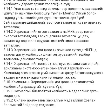
холбоотой дараах эрхийг хэрэгжүүлнэ. Үүнд:
8.14.1. Үнэт цаасны ханшид зохиомлоор нөлөөлөх, зах зээлийг
урвуулан ашиглаж болзошгүй, түүнчлэн Монгол Улсын болон
гадаад улсын холбогдох хууль тогтоомж, эрх бүхий
байгууллагын шийдвэрийг зөрчсөн захиалгыг хүлээн авахаас
татгалзах;
8.14.2. Харилцагчийн өгсөн захиалга нь МХБ дээр нэгэнт
биелсэн тохиолдолд Харилцагчийн захиалга цуцлах,
захиалгад өөрчлөлт оруулах хүсэлтийг хүлээн авахаас
татгалзах;
8.14.3. Харилцагчийн үнэт цаасны арилжаа тутамд ҮШЕН-д
заасны дагуу холбогдох шимтгэл, хураамжийг төлбөр
тооцооны данснаас төлүүлэх;
8.14.4. Харилцагчийн нэвтрэх нэр, нууц үгээ ашиглан онлайн
арилжааны системээр өгсөн захиалгыг Харилцагчийн
Компанид өгсөн гарын үсгийн маягтын дагуу баталгаажуулсан
захиалгын нэгэн адил хүчин төгөлдөр гэж үзэх;
8.15. Компани нь Харилцагчийн үнэт цаасны захиалгатай
холбоотой дараах үүргийг хүлээнэ. Үүнд:
8.15.1. Захиалгын биелэлттэй холбоотой мэдээллийг эргэн
мэдэгдэх;
8.15.2. Онлайн арилжааны захиалгын мэдээллийг хэвлэх
боломжтой байдлаар хадгалах;