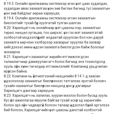
8.19.3. Онлайн арилжааны системээр өгөх үнэт цаас худалдах,
худалдан авах захиалгаа үнэн зөв бөглөх бөгөөд тус захиалгын
үнэн зөв байдлыг өөрөө хариуцах;
8.19.4. Онлайн арилжааны системээр өгсөн захиалгын
биелэлтийг тухай бүр хуулгатай тулган шалгах.
8.20. Харилцагч нь онлайнаар үнэт цаасны нэр, захиалгын
төрөл, нөхцөл хугацаа, тоо ширхэг, үнэ гэх мэт захиалгатай
холбоотой мэдээллүүдийг алдаатай оруулсан бол нэн даруй
захиалга өөрчлөх хэлбэрээр засварыг оруулах ба засвар
хийгдэхээс өмнө үндсэн захиалга биелэгдсэн байж болохыг
анхаарна.
8.21. Харилцагч захиалгыг өөрийн итгэмжлэгдсэн
төлөөлөгчөөр дамжуулан өгч болох бөгөөд энэ тохиолдолд
хууль зүйн хүчин төгөлдөр итгэмжлэлийг Компанид урьдчилан
ирүүлсэн байна.
8.22. Компани нь үйлчилгээний нөхцөлийн 8.14.1-д заасан
үндэслэлээр захиалгыг биелүүлэхээс татгалзах эрхтэй боловч
тухайн захиалгыг биелүүлсэн нөхцөлд үүсэх үр дагаврыг
Харилцагч дангаар хариуцна.
8.23. Харилцагч нь залилах, хууран мэхлэх болон бусад хууль
бус үйл ажиллагаа явуулж байгаа тухай эсхүл эд хөрөнгийн
болон эрх зүйн чадваргүй болсон талаар үндэслэл бүхий эргэлзээ
бий болсон, Харилцагчийн үнэт цаасны данстай холбоотой