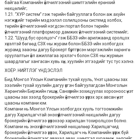
байгаа Компанийн үйлчилгээний шимтгэлийн ерөнхий
нөхцөлийг;
1.21. “ХУР систем” гэж төрийн байгууллага болон аж ахуйн
нэгжүүдийг төрийн мэдээлэл солилцооны системд холбох,
төрийн үйлчилгээний нэгдсэн портал болон төрийн
үйлчилгээний платформоор дамжих үйлчилгээний системийг;
1.22. “Шууд бус оролцогч” гэж ББЗЗ-ийн арилжаанд оролцох
хүсэлтэй бөгөөд СЗХ-ны журам болон ББЗЗ-ийн холбогдох
журамд заасны дагуу Брокерт бүртгүүлсэн мэргэжлийн хөрөнгө
оруулалтын үйл ажиллагаа эрхлэгч болон СЗХ-ны журмын
шаардлагыг хангасан хувь хүн, хуулийн этгээдийг тус тус хэлнэ.
ХОЁР. НИЙТЛЭГ ҮНДЭСЛЭЛ
Бид Монгол Улсын Компанийн тухай хууль, Үнэт цаасны зах
зээлийн тухай хуулийн дагуу үүсгэн байгуулагдсан Монголын
Хөрөнгийн Биржийн гишүүн, Санхүүгийн зохицуулах хорооноос үнэт
цаасны зах зээлд брокерийн үйлчилгээ үзүүлэх эрх авсан үнэт
цаасны компани юм.
Компани нь Монгол Улсын холбогдох хууль тогтоомжийн
дагуу Харилцагчтай энэхүү үйлчилгээний нөхцөлийн дагуу
брокерийн үйлчилгээ үзүүлэхээр харилцан тохиролцсон болно.
Компани нь энэхүү үйлчилгээний нөхцөлөөр Харилцагчид
брокерийн үйлчилгээ үзүүлэх, Харилцагч нь Компанийн үзүүлж буй
брокерийн үйлчилгээг авахад авах, шимтгэл хураамж, хөлсийг