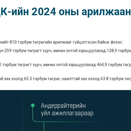
ЦК-ийн 2024 оны арилжаа
нийт 810 тэрбум төгрөгийн арилжааг гүйцэтгэсэн байна. Үүнээс:
 259 тэрбум төгрөгт хүрч, өмнөх онтой харьцуулахад 128,9 тэрбу
;
 тэрбум төгрөгт хүрч, өмнөх онтой харьцуулахад 464,9 тэрбум төг
зах зээлд 65.3 тэрбум төгрөг, хаалттай зах зээлд 63.8 тэрбум төг