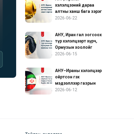
хэлэлцээний дараа
алтны ханш бага зэрэг
сэргэв
2026-06-22
АНУ, Иран гал зогсоох
түр хэлэлцээрт хүрч,
Ормузын хоолойг
нээхээр тохиролцов
2026-06-15
АНУ–Ираны хэлэлцээр
ойртсон гэх
мэдээллээр газрын
тосны үнэ буурч, зах
2026-06-12
зээл сэргэв