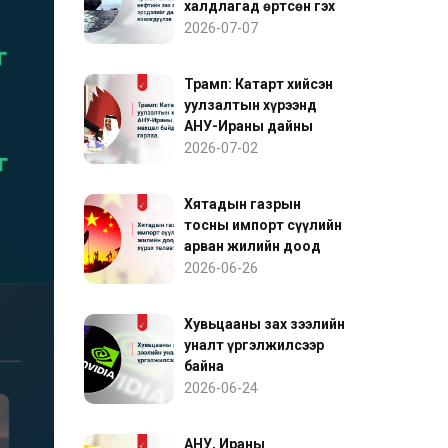
халдлагад өртсөн гэх
мэдээлэл нефтийн зах
2026-07-07
зээлийн эрсдэлийг
дахин нэмэгдүүлэв
Трамп: Катарт хийсэн
уулзалтын хүрээнд
АНУ-Ираны дайны
нөхцөл байдалд ахиц
2026-07-02
гарлаа
Хятадын газрын
тосны импорт сүүлийн
арван жилийн доод
түвшинд хүрэх
2026-06-26
төлөвтэй байна
Хувьцааны зах зээлийн
уналт үргэлжилсээр
байна
2026-06-24
АНУ, Ираны