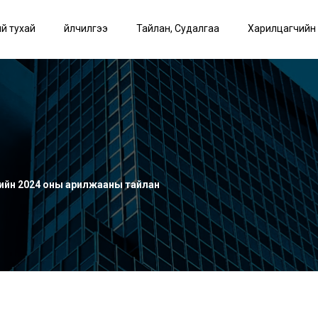
й тухай
Үйлчилгээ
Тайлан, Судалгаа
Харилцагчийн
-ийн 2024 оны арилжааны тайлан