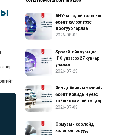
ны
АНУ-ын эдийн засгийн
өсөлт хүлээлтээс
доогуур гарлаа
2026-08-03
SpaceX-ийн хувьцаа
м
IPO үнээсээ 27 хувиар
уналаа
рөгөөр
2026-07-29
рөгийг
Японд банкны зээлийн
өсөлт Ковидын үеэс
хойших хамгийн өндөр
хувиар өслөө
2026-07-08
Ормузын хоолойд
хөлөг онгоцууд