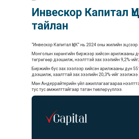
Инвескор Капитал Ү
тайлан
“Инвескор Капитал ҮЦК” нь 2024 оны жилийн эцсээр 
Монголын хөрөнгийн биржээр хийсэн арилжааны дүн
төгрөгөөр дээшилж, нээлттэй зах зээлийн 9,2%-ийг
Биржийн бус зах зээлээр хийсэн арилжааны дүн 551
дээшилж, хаалттай зах зээлийн 20,3%-ийг эзэлжээ.
Мөн Андеррайтерийн үйл ажиллагаагаараа нээлттэй 
тус тус амжилттайгаар татан төвлөрүүллээ.