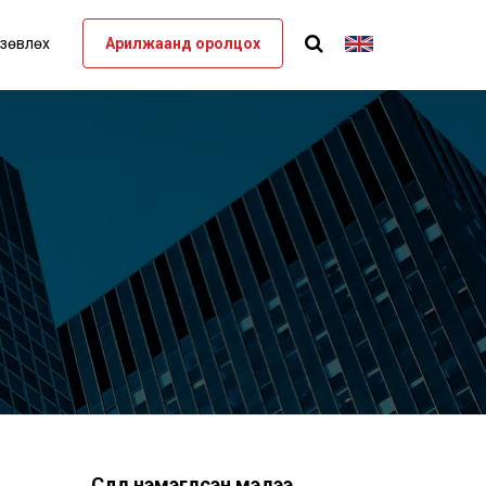
 зөвлөх
Арилжаанд оролцох
Сүүлд нэмэгдсэн мэдээ