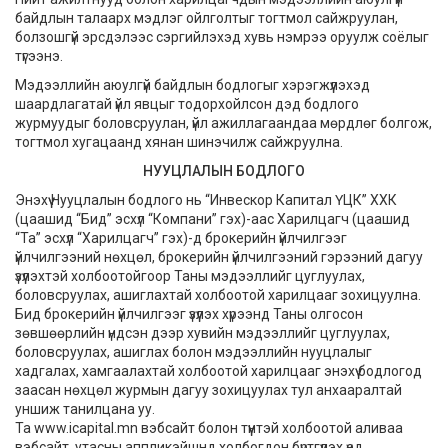
байдлын талаарх мэдлэг ойлголтыг тогтмол сайжруулан,
болзошгүй эрсдэлээс сэргийлэхэд хувь нэмрээ оруулж соёлыг
түгээнэ.
Мэдээллийн аюулгүй байдлын бодлогыг хэрэгжүүлэхэд
шаардлагатай үйл явцыг тодорхойлсон дэд бодлого
журмуудыг боловсруулан, үйл ажиллагаандаа мөрдлөг болгож,
тогтмол хугацаанд хянан шинэчилж сайжруулна.
НУУЦЛАЛЫН БОДЛОГО
Энэхүү Нууцлалын бодлого нь “Инвескор Капитал ҮЦК” ХХК
(цаашид “Бид” эсхүл “Компани” гэх)-аас Харилцагч (цаашид
“Та” эсхүл “Харилцагч” гэх)-д брокерийн үйлчилгээг
үйлчилгээний нөхцөл, брокерийн үйлчилгээний гэрээний дагуу
үзүүлэхтэй холбоотойгоор Таны мэдээллийг цуглуулах,
боловсруулах, ашиглахтай холбоотой харилцааг зохицуулна.
Бид брокерийн үйлчилгээг үзүүлэх хүрээнд Таны олгосон
зөвшөөрлийн үндсэн дээр хувийн мэдээллийг цуглуулах,
боловсруулах, ашиглах болон мэдээллийн нууцлалыг
хадгалах, хамгаалахтай холбоотой харилцааг энэхүү бодлогод
заасан нөхцөл журмын дагуу зохицуулах тул анхааралтай
уншиж танилцана уу.
Та www.icapital.mn вэбсайт болон түүнтэй холбоотой аливаа
вэбсайт, утасны аппликэйшнд холбогдон бүртгүүлэх үед