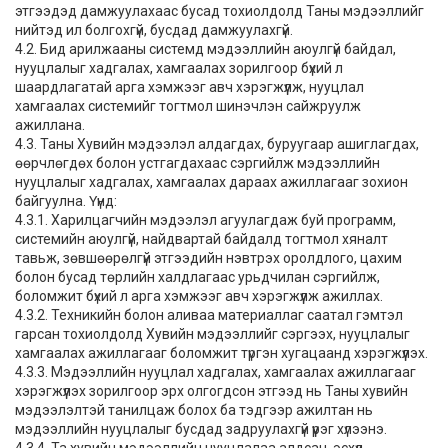
этгээдэд дамжуулахаас бусад тохиолдолд Таны мэдээллийг
нийтэд ил болгохгүй, бусдад дамжуулахгүй.
4.2. Бид арилжааны системд мэдээллийн аюулгүй байдал,
нууцлалыг хадгалах, хамгаалах зорилгоор бүхий л
шаардлагатай арга хэмжээг авч хэрэгжүүлж, нууцлал
хамгаалах системийг тогтмол шинэчлэн сайжруулж
ажиллана.
4.3. Таны Хувийн мэдээлэл алдагдах, буруугаар ашиглагдах,
өөрчлөгдөх болон устгагдахаас сэргийлж мэдээллийн
нууцлалыг хадгалах, хамгаалах дараах ажиллагааг зохион
байгуулна. Үүнд:
4.3.1. Харилцагчийн мэдээлэл агуулагдаж буй программ,
системийн аюулгүй, найдвартай байдалд тогтмол хяналт
тавьж, зөвшөөрөлгүй этгээдийн нэвтрэх оролдлого, цахим
болон бусад төрлийн халдлагаас урьдчилан сэргийлж,
боломжит бүхий л арга хэмжээг авч хэрэгжүүлж ажиллах.
4.3.2. Техникийн болон аливаа материаллаг саатал гэмтэл
гарсан тохиолдолд Хувийн мэдээллийг сэргээх, нууцлалыг
хамгаалах ажиллагааг боломжит түргэн хугацаанд хэрэгжүүлэх.
4.3.3. Мэдээллийн нууцлал хадгалах, хамгаалах ажиллагааг
хэрэгжүүлэх зорилгоор эрх олгогдсон этгээд нь Таны хувийн
мэдээлэлтэй танилцаж болох ба тэдгээр ажилтан нь
мэдээллийн нууцлалыг бусдад задруулахгүй үүрэг хүлээнэ.