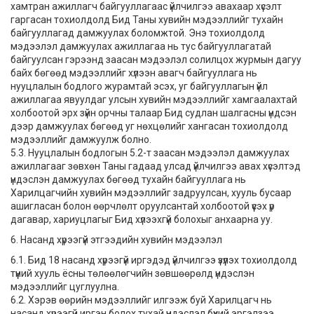
хамтран ажиллагч байгууллагаас үйлчилгээ авахаар хүсэлт
гаргасан тохиолдолд Бид Таны хувийн мэдээллийг тухайн
байгууллагад дамжуулах боломжтой. Энэ тохиолдолд
мэдээлэл дамжуулах ажиллагаа нь тус байгууллагатай
байгуулсан гэрээнд заасан мэдээлэл солилцох журмын дагуу
байх бөгөөд мэдээллийг хүлээн авагч байгууллага нь
нууцлалын бодлого журамтай эсэх, уг байгууллагын үйл
ажиллагаа явуулдаг улсын хувийн мэдээллийг хамгаалахтай
холбоотой эрх зүйн орчны талаар Бид судлан шалгасны үндсэн
дээр дамжуулах бөгөөд уг нөхцөлийг хангасан тохиолдолд
мэдээллийг дамжуулж болно.
5.3. Нууцлалын бодлогын 5.2-т заасан мэдээлэл дамжуулах
ажиллагааг зөвхөн Таны гадаад улсад үйлчилгээ авах хүсэлтэд
үндэслэн дамжуулах бөгөөд тухайн байгууллага нь
Харилцагчийн хувийн мэдээллийг задруулсан, хууль бусаар
ашигласан болон өөрчлөлт оруулсантай холбоотой үүсэх үр
дагавар, хариуцлагыг Бид хүлээхгүй болохыг анхаарна уу.
6. Насанд хүрээгүй этгээдийн хувийн мэдээлэл
6.1. Бид 18 насанд хүрээгүй иргэдэд үйлчилгээ үзүүлэх тохиолдолд
түүний хууль ёсны төлөөлөгчийн зөвшөөрөлд үндэслэн
мэдээллийг цуглуулна.
6.2. Хэрэв өөрийн мэдээллийг илгээж буй Харилцагч нь
насанд хүрээгүй иргэн болох тухай үндэслэл бүхий эргэлзээ