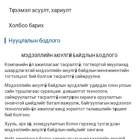
Түгээмэл асуулт, хариулт
Холбоо барих
Нууцлалын бодлого
МЭДЭЭЛЛИЙН АЮУЛГҮЙ БАЙДЛЫН БОДЛОГО
Компанийн үйл ажиллагааг тасралтгүй, тогтвортой явуулахад
шаардлагатай мэдээллийн аюулгүй байдлын менежментийн
тогтолцоог бий болгож тасралтгүй сайжруулна.
Мэдээллийн аюулгүй байдлын эрсдэлийг удирдах олон улсын
сайн туршлагаас суралцаж дэвшилтэт технологи,
сайжруулалтыг тасралтгүй нэвтрүүлэн хөрөнгө оруулалтын
оновчтой шийдлийг баталгаажуулж, байгууллагын мэдээлэл
технологийн үйл ажиллагаанд зорилтот төлөвшлийн түвшинг
бий болгоно.
Хууль, эрх зүй, зохицуулалтын болон гэрээнд тусгагдсан
мэдээллийн аюулгүй байдлын нийцлийг хангана.
Нийт ажилтнууд болон харилцагчдын мэдээллийн аюулгүй