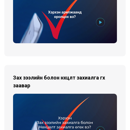
Зах зээлийн болон нөхцөлт захиалга өгөх
заавар