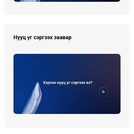
Нууц үг сэргээх заавар