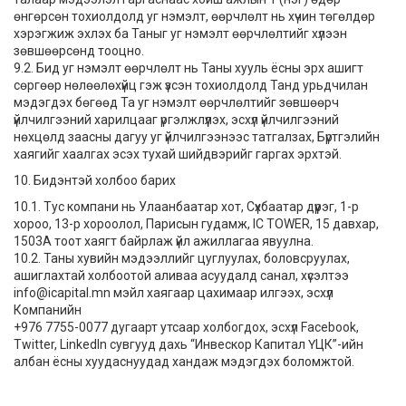
өнгөрсөн тохиолдолд уг нэмэлт, өөрчлөлт нь хүчин төгөлдөр
хэрэгжиж эхлэх ба Таныг уг нэмэлт өөрчлөлтийг хүлээн
зөвшөөрсөнд тооцно.
9.2. Бид уг нэмэлт өөрчлөлт нь Таны хууль ёсны эрх ашигт
сөргөөр нөлөөлөхүйц гэж үзсэн тохиолдолд Танд урьдчилан
мэдэгдэх бөгөөд Та уг нэмэлт өөрчлөлтийг зөвшөөрч
үйлчилгээний харилцааг үргэлжлүүлэх, эсхүл үйлчилгээний
нөхцөлд заасны дагуу уг үйлчилгээнээс татгалзах, Бүртгэлийн
хаягийг хаалгах эсэх тухай шийдвэрийг гаргах эрхтэй.
10. Бидэнтэй холбоо барих
10.1. Тус компани нь Улаанбаатар хот, Сүхбаатар дүүрэг, 1-р
хороо, 13-р хороолол, Парисын гудамж, IC TOWER, 15 давхар,
1503А тоот хаягт байрлаж үйл ажиллагаа явуулна.
10.2. Таны хувийн мэдээллийг цуглуулах, боловсруулах,
ашиглахтай холбоотой аливаа асуудалд санал, хүсэлтээ
info@icapital.mn
мэйл хаягаар цахимаар илгээх, эсхүл
Компанийн
+976 7755-0077 дугаарт утсаар холбогдох, эсхүл Facebook,
Twitter, LinkedIn сувгууд дахь “Инвескор Капитал ҮЦК”-ийн
албан ёсны хуудаснуудад хандаж мэдэгдэх боломжтой.