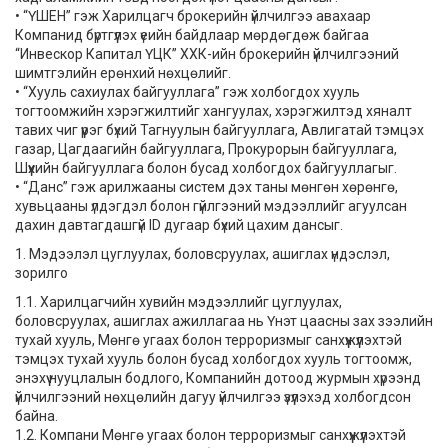
• “ҮШЕН” гэж Харилцагч брокерийн үйлчилгээ авахаар
Компанид бүртгүүлэх үеийн байдлаар мөрдөгдөж байгаа
“Инвескор Капитал ҮЦК” ХХК-ийн брокерийн үйлчилгээний
шимтгэлийн ерөнхий нөхцөлийг.
• “Хууль сахиулах байгууллага” гэж холбогдох хууль
тогтоомжийн хэрэгжилтийг хангуулах, хэрэгжилтэд хяналт
тавих чиг үүрэг бүхий Тагнуулын байгууллага, Авлигатай тэмцэх
газар, Цагдаагийн байгууллага, Прокурорын байгууллага,
Шүүхийн байгууллага болон бусад холбогдох байгууллагыг.
• “Данс” гэж арилжааны систем дэх таны мөнгөн хөрөнгө,
хувьцааны үлдэгдэл болон гүйлгээний мэдээллийг агуулсан
дахин давтагдашгүй ID дугаар бүхий цахим дансыг.
1. Мэдээлэл цуглуулах, боловсруулах, ашиглах үндэслэл,
зорилго
1.1. Харилцагчийн хувийн мэдээллийг цуглуулах,
боловсруулах, ашиглах ажиллагаа нь Үнэт цаасны зах зээлийн
тухай хууль, Мөнгө угаах болон терроризмыг санхүүжүүлэхтэй
тэмцэх тухай хууль болон бусад холбогдох хууль тогтоомж,
энэхүү нууцлалын бодлого, Компанийн дотоод журмын хүрээнд
үйлчилгээний нөхцөлийн дагуу үйлчилгээ үзүүлэхэд холбогдсон
байна.
1.2. Компани Мөнгө угаах болон терроризмыг санхүүжүүлэхтэй