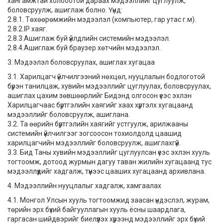
хангамжтай холбоотой дараах мэдээллийг цуглуулж,
боловсруулж, ашиглаж болно. Үүнд:
2.8.1. Төхөөрөмжийн мэдээлэл (компьютер, гар утас г.м).
2.8.2.IP хаяг.
2.8.3.Ашиглаж буй үйлдлийн системийн мэдээлэл.
2.8.4.Ашиглаж буй браузер хөтчийн мэдээлэл.
3. Мэдээлэл боловсруулах, ашиглах хугацаа
3.1. Харилцагч үйлчилгээний нөхцөл, нууцлалын бодлоготой
бүрэн танилцаж, хувийн мэдээллийг цуглуулах, боловсруулах,
ашиглах цахим зөвшөөрлийг Бидэнд олгосон үеэс эхлэн
Харилцагчаас бүртгэлийн хаягийг хаах хүртэлх хугацаанд
мэдээллийг боловсруулж, ашиглана.
3.2. Та өөрийн бүртгэлийн хаягийг устгуулж, арилжааны
системийн үйлчилгээг зогсоосон тохиолдолд цаашид
харилцагчийн мэдээллийг боловсруулж, ашиглахгүй.
3.3. Бид Таны хувийн мэдээллийг цуглуулсан үеэс эхлэн хууль
тогтоомж, дотоод журмын дагуу таван жилийн хугацаанд тус
мэдээллүүдийг хадгалж, түүнээс цааших хугацаанд архивлана.
4. Мэдээллийн нууцлалыг хадгалж, хамгаалах
4.1. Монгол Улсын хууль тогтоомжид заасан үндэслэл, журам,
төрийн эрх бүхий байгууллагын хууль ёсны шаардлага,
гаргасан шийдвэрийг биелүүлэх хүрээнд мэдээллийг эрх бүхий