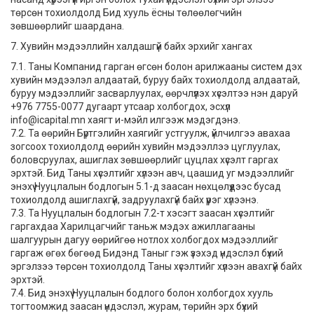
төрсөн тохиолдолд Бид хууль ёсны төлөөлөгчийн
зөвшөөрлийг шаардана.
7. Хувийн мэдээллийн халдашгүй байх эрхийг хангах
7.1. Таны Компанид гарган өгсөн болон арилжааны систем дэх
хувийн мэдээлэл алдаатай, буруу байх тохиолдолд алдаатай,
буруу мэдээллийг засварлуулах, өөрчлүүлэх хүсэлтээ нэн даруй
+976 7755-0077 дугаарт утсаар холбогдох, эсхүл
info@icapital.mn
хаягт и-мэйл илгээж мэдэгдэнэ.
7.2. Та өөрийн Бүртгэлийн хаягийг устгуулж, үйлчилгээ авахаа
зогсоох тохиолдолд өөрийн хувийн мэдээллээ цуглуулах,
боловсруулах, ашиглах зөвшөөрлийг цуцлах хүсэлт гаргах
эрхтэй. Бид Таны хүсэлтийг хүлээн авч, цаашид уг мэдээллийг
энэхүү Нууцлалын бодлогын 5.1-д заасан нөхцөлүүдээс бусад
тохиолдолд ашиглахгүй, задруулахгүй байх үүрэг хүлээнэ.
7.3. Та Нууцлалын бодлогын 7.2-т хэсэгт заасан хүсэлтийг
гаргахдаа Харилцагчийг таньж мэдэх ажиллагааны
шалгуурын дагуу өөрийгөө нотлох холбогдох мэдээллийг
гаргаж өгөх бөгөөд Бидэнд Таныг гэж үзэхэд үндэслэл бүхий
эргэлзээ төрсөн тохиолдолд Таны хүсэлтийг хүлээн авахгүй байх
эрхтэй.
7.4. Бид энэхүү Нууцлалын бодлого болон холбогдох хууль
тогтоомжид заасан үндэслэл, журам, төрийн эрх бүхий