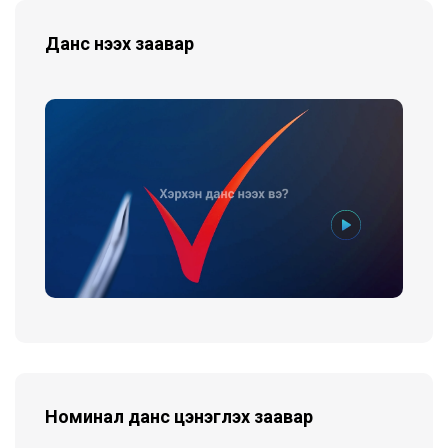
Данс нээх заавар
Номинал данс цэнэглэх заавар