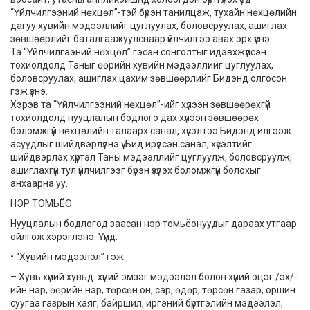
“Үйлчилгээний нөхцөл”-тэй бүрэн танилцаж, тухайн нөхцөлийн
дагуу хувийн мэдээллийг цуглуулах, боловсруулах, ашиглах
зөвшөөрлийг баталгаажуулснаар үйлчилгээ авах эрх үүснэ.
Та “Үйлчилгээний нөхцөл” гэсэн сонголтыг идэвхжүүлсэн
тохиолдолд Таныг өөрийн хувийн мэдээллийг цуглуулах,
боловсруулах, ашиглах цахим зөвшөөрлийг Бидэнд олгосон
гэж үзнэ.
Хэрэв та “Үйлчилгээний нөхцөл”-ийг хүлээн зөвшөөрөхгүй
тохиолдолд нууцлалын бодлого дах хүлээн зөвшөөрөх
боломжгүй нөхцөлийн талаарх санал, хүсэлтээ Бидэнд илгээж
асуудлыг шийдвэрлүүлнэ үү. Бид ирүүлсэн санал, хүсэлтийг
шийдвэрлэх хүртэл Таны мэдээллийг цуглуулж, боловсруулж,
ашиглахгүй тул үйлчилгээг бүрэн үзүүлэх боломжгүй болохыг
анхаарна уу.
НЭР ТОМЬЁО
Нууцлалын бодлогод заасан нэр томьёонуудыг дараах утгаар
ойлгож хэрэглэнэ. Үүнд:
• “Хувийн мэдээлэл” гэж
– Хувь хүний хувьд: хүний эмзэг мэдээлэл болон хүний эцэг /эх/-
ийн нэр, өөрийн нэр, төрсөн он, сар, өдөр, төрсөн газар, оршин
суугаа газрын хаяг, байршил, иргэний бүртгэлийн мэдээлэл,