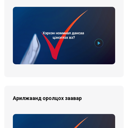
Арилжаанд оролцох заавар