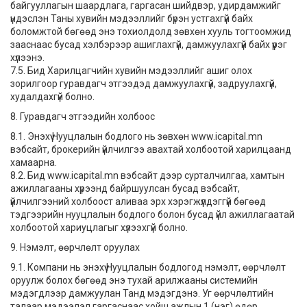
байгууллагын шаардлага, гаргасан шийдвэр, удирдамжийг
үндэслэн Таны хувийн мэдээллийг бүрэн устгахгүй байх
боломжтой бөгөөд энэ тохиолдолд зөвхөн хууль тогтоомжид
зааснаас бусад хэлбэрээр ашиглахгүй, дамжуулахгүй байх үүрэг
хүлээнэ.
7.5. Бид Харилцагчийн хувийн мэдээллийг ашиг олох
зорилгоор гуравдагч этгээдэд дамжуулахгүй, задруулахгүй,
худалдахгүй болно.
8. Гуравдагч этгээдийн холбоос
8.1. Энэхүү Нууцлалын бодлого нь зөвхөн www.icapital.mn
вэбсайт, брокерийн үйлчилгээ авахтай холбоотой харилцаанд
хамаарна.
8.2. Бид www.icapital.mn вэбсайт дээр сурталчилгаа, хамтын
ажиллагааны хүрээнд байршуулсан бусад вэбсайт,
үйлчилгээний холбоост аливаа эрх хэрэгжүүлдэггүй бөгөөд
тэдгээрийн нууцлалын бодлого болон бусад үйл ажиллагаатай
холбоотой хариуцлагыг хүлээхгүй болно.
9. Нэмэлт, өөрчлөлт оруулах
9.1. Компани нь энэхүү Нууцлалын бодлогод нэмэлт, өөрчлөлт
оруулж болох бөгөөд энэ тухай арилжааны системийн
мэдэгдлээр дамжуулан Танд мэдэгдэнэ. Уг өөрчлөлтийн
талаар мэдээлэл гаргаснаас хойш ажлын 1 (нэг) өдөр