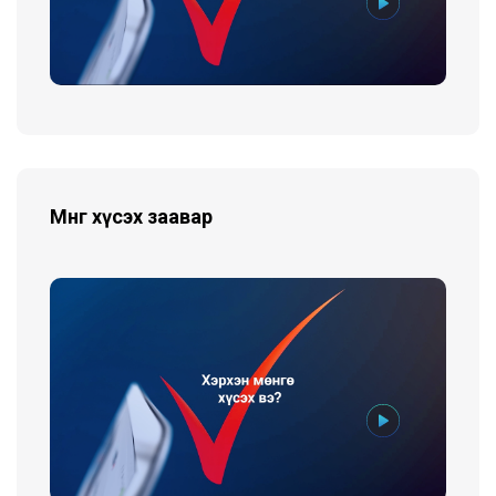
Мөнгө хүсэх заавар