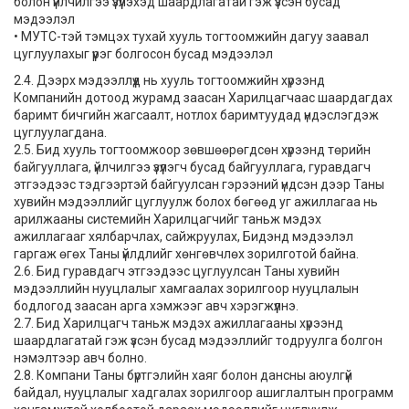
болон үйлчилгээ үзүүлэхэд шаардлагатай гэж үзсэн бусад
мэдээлэл
• МУТС-тэй тэмцэх тухай хууль тогтоомжийн дагуу заавал
цуглуулахыг үүрэг болгосон бусад мэдээлэл
2.4. Дээрх мэдээллүүд нь хууль тогтоомжийн хүрээнд
Компанийн дотоод журамд заасан Харилцагчаас шаардагдах
баримт бичгийн жагсаалт, нотлох баримтуудад үндэслэгдэж
цуглуулагдана.
2.5. Бид хууль тогтоомжоор зөвшөөрөгдсөн хүрээнд төрийн
байгууллага, үйлчилгээ үзүүлэгч бусад байгууллага, гуравдагч
этгээдээс тэдгээртэй байгуулсан гэрээний үндсэн дээр Таны
хувийн мэдээллийг цуглуулж болох бөгөөд уг ажиллагаа нь
арилжааны системийн Харилцагчийг таньж мэдэх
ажиллагааг хялбарчлах, сайжруулах, Бидэнд мэдээлэл
гаргаж өгөх Таны үйлдлийг хөнгөвчлөх зорилготой байна.
2.6. Бид гуравдагч этгээдээс цуглуулсан Таны хувийн
мэдээллийн нууцлалыг хамгаалах зорилгоор нууцлалын
бодлогод заасан арга хэмжээг авч хэрэгжүүлнэ.
2.7. Бид Харилцагч таньж мэдэх ажиллагааны хүрээнд
шаардлагатай гэж үзсэн бусад мэдээллийг тодруулга болгон
нэмэлтээр авч болно.
2.8. Компани Таны бүртгэлийн хаяг болон дансны аюулгүй
байдал, нууцлалыг хадгалах зорилгоор ашиглалтын программ