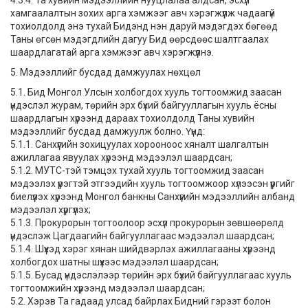
4.3.4. Та хувийн мэдээллийн нууцлалаа алдсан, эсхүл
хамгаалалтын зохих арга хэмжээг авч хэрэгжүүлж чадаагүй
тохиолдолд энэ тухай Бидэнд нэн даруй мэдэгдэх бөгөөд
Таны өгсөн мэдэгдлийн дагуу Бид өөрсдөөс шалтгаалах
шаардлагатай арга хэмжээг авч хэрэгжүүлнэ.
5. Мэдээллийг бусдад дамжуулах нөхцөл
5.1. Бид Монгол Улсын холбогдох хууль тогтоомжид заасан
үндэслэл журам, төрийн эрх бүхий байгууллагын хууль ёсны
шаардлагын хүрээнд дараах тохиолдолд Таны хувийн
мэдээллийг бусдад дамжуулж болно. Үүнд:
5.1.1. Санхүүгийн зохицуулах хорооноос хяналт шалгалтын
ажиллагаа явуулах хүрээнд мэдээлэл шаардсан;
5.1.2. МУТС-тэй тэмцэх тухай хууль тогтоомжид заасан
мэдээлэх үүрэгтэй этгээдийн хууль тогтоомжоор хүлээсэн үүргийг
биелүүлэх хүрээнд Монгол банкны Санхүүгийн мэдээллийн албанд
мэдээлэл хүргүүлэх;
5.1.3. Прокурорын тогтоолоор эсхүл прокурорын зөвшөөрөлд
үндэслэж Цагдаагийн байгууллагаас мэдээлэл шаардсан;
5.1.4. Шүүхэд хэрэг хянан шийдвэрлэх ажиллагааны хүрээнд
холбогдох шатны шүүхээс мэдээлэл шаардсан;
5.1.5. Бусад үндэслэлээр төрийн эрх бүхий байгууллагаас хууль
тогтоомжийн хүрээнд мэдээлэл шаардсан;
5.2. Хэрэв Та гадаад улсад байрлах Бидний гэрээт болон