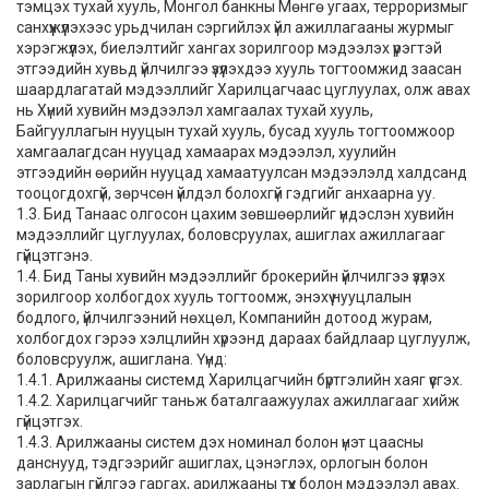
тэмцэх тухай хууль, Монгол банкны Мөнгө угаах, терроризмыг
санхүүжүүлэхээс урьдчилан сэргийлэх үйл ажиллагааны журмыг
хэрэгжүүлэх, биелэлтийг хангах зорилгоор мэдээлэх үүрэгтэй
этгээдийн хувьд үйлчилгээ үзүүлэхдээ хууль тогтоомжид заасан
шаардлагатай мэдээллийг Харилцагчаас цуглуулах, олж авах
нь Хүний хувийн мэдээлэл хамгаалах тухай хууль,
Байгууллагын нууцын тухай хууль, бусад хууль тогтоомжоор
хамгаалагдсан нууцад хамаарах мэдээлэл, хуулийн
этгээдийн өөрийн нууцад хамаатуулсан мэдээлэлд халдсанд
тооцогдохгүй, зөрчсөн үйлдэл болохгүй гэдгийг анхаарна уу.
1.3. Бид Танаас олгосон цахим зөвшөөрлийг үндэслэн хувийн
мэдээллийг цуглуулах, боловсруулах, ашиглах ажиллагааг
гүйцэтгэнэ.
1.4. Бид Таны хувийн мэдээллийг брокерийн үйлчилгээ үзүүлэх
зорилгоор холбогдох хууль тогтоомж, энэхүү нууцлалын
бодлого, үйлчилгээний нөхцөл, Компанийн дотоод журам,
холбогдох гэрээ хэлцлийн хүрээнд дараах байдлаар цуглуулж,
боловсруулж, ашиглана. Үүнд:
1.4.1. Арилжааны системд Харилцагчийн бүртгэлийн хаяг үүсгэх.
1.4.2. Харилцагчийг таньж баталгаажуулах ажиллагааг хийж
гүйцэтгэх.
1.4.3. Арилжааны систем дэх номинал болон үнэт цаасны
данснууд, тэдгээрийг ашиглах, цэнэглэх, орлогын болон
зарлагын гүйлгээ гаргах, арилжааны түүх болон мэдээлэл авах.