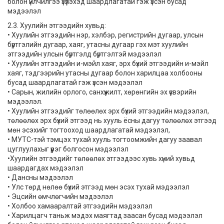
болон үйлчилгээ үзүүлэхэд шаардлагатай гэж үзсэн бусад
мэдээлэл
2.3. Хуулийн этгээдийн хувьд:
• Хуулийн этгээдийн нэр, хэлбэр, регистрийн дугаар, улсын
бүртгэлийн дугаар, хаяг, утасны дугаар гэх мэт хуулийн
этгээдийн улсын бүртгэлд бүртгэлтэй мэдээлэл
• Хуулийн этгээдийн и-мэйл хаяг, эрх бүхий этгээдийн и-мэйл
хаяг, тэдгээрийн утасны дугаар болон харилцаа холбооны
бусад шаардлагатай гэж үзсэн мэдээлэл
• Сарын, жилийн орлого, санхүүжилт, хөрөнгийн эх үүсвэрийн
мэдээлэл.
• Хуулийн этгээдийг төлөөлөх эрх бүхий этгээдийн мэдээлэл,
төлөөлөх эрх бүхий этгээд нь хууль ёсны дагуу төлөөлөх этгээд
мөн эсэхийг тогтооход шаардлагатай мэдээлэл,
• МУТС-тэй тэмцэх тухай хууль тогтоомжийн дагуу заавал
цуглуулахыг үүрэг болгосон мэдээлэл
•Хуулийн этгээдийг төлөөлөх этгээдээс хувь хүний хувьд
шаардагдах мэдээлэл
• Дансны мэдээлэл
• Улс төрд нөлөө бүхий этгээд мөн эсэх тухай мэдээлэл
• Эцсийн өмчлөгчийн мэдээлэл
• Холбоо хамааралтай этгээдийн мэдээлэл
• Харилцагч таньж мэдэх маягтад заасан бусад мэдээлэл