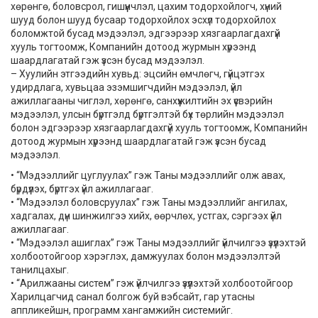
хөрөнгө, боловсрол, гишүүнчлэл, цахим тодорхойлогч, хүний
шууд болон шууд бусаар тодорхойлох эсхүл тодорхойлох
боломжтой бусад мэдээлэл, эдгээрээр хязгаарлагдахгүй
хууль тогтоомж, Компанийн дотоод журмын хүрээнд
шаардлагатай гэж үзсэн бусад мэдээлэл.
– Хуулийн этгээдийн хувьд: эцсийн өмчлөгч, гүйцэтгэх
удирдлага, хувьцаа эзэмшигчдийн мэдээлэл, үйл
ажиллагааны чиглэл, хөрөнгө, санхүүжилтийн эх үүсвэрийн
мэдээлэл, улсын бүртгэлд бүртгэлтэй бүх төрлийн мэдээлэл
болон эдгээрээр хязгаарлагдахгүй хууль тогтоомж, Компанийн
дотоод журмын хүрээнд шаардлагатай гэж үзсэн бусад
мэдээлэл.
• “Мэдээллийг цуглуулах” гэж Таны мэдээллийг олж авах,
бүрдүүлэх, бүртгэх үйл ажиллагааг.
• “Мэдээлэл боловсруулах” гэж Таны мэдээллийг ангилах,
хадгалах, дүн шинжилгээ хийх, өөрчлөх, устгах, сэргээх үйл
ажиллагааг.
• “Мэдээлэл ашиглах” гэж Таны мэдээллийг үйлчилгээ үзүүлэхтэй
холбоотойгоор хэрэглэх, дамжуулах болон мэдээлэлтэй
танилцахыг.
• “Арилжааны систем” гэж үйлчилгээ үзүүлэхтэй холбоотойгоор
Харилцагчид санал болгож буй вэбсайт, гар утасны
аппликейшн, программ хангамжийн системийг.