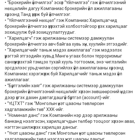
• “Брокерийн үйлчилгээ” эсхүл “Үйлчилгээ” гэж үйлчилгээний
нөхцөлийн дагуу Компаниас брокерийн үйл ажиллагааны
хүрээнд Танд үзүүлж буй үйлчилгээг.
• “Үйлчилгээний нөхцөл” гэж Компаниас Харилцагчид
брокерийн үйлчилгээ үзүүлэхтэй холбоотойгоор үүсэх харилцааг
зохицуулж буй зохицуулалтуудыг.
• “Харилцагч” гэж арилжааны системээр дамжуулан
брокерийн үйлчилгээ авч байгаа хувь хүн, хуулийн этгээдийг.
• “Харилцагчийг таньж мэдэх ажиллагаа” гэж мэдээлэх
үүрэгтэй этгээдийн хувьд Мөнгө угаах болон терроризмыг
санхүүжүүлэхтэй тэмцэх тухай хууль тогтоомж, энэ чиглэлийн
эрсдэлээс урьдчилан сэргийлэх үйл ажиллагааны хүрээнд
Компаниас хэрэгжүүлж буй Харилцагчийг таньж мэдэх үйл
ажиллагааг.
• “Бүртгэлийн хаяг” гэж арилжааны системээр дамжуулан
брокерийн үйлчилгээний нөхцөлийг хүлээн зөвшөөрсний үндсэн
дээр үүсгэх дахин давтагдашгүй бүртгэл (account)-ийг.
• “ҮЦТХТ” гэж “Монголын үнэт цаасны төвлөрсөн
хадгаламжийн төв” ХХК-ийг.
• “Номинал данс” гэж Компанийн нэр дээр арилжааны
банканд нээлгэсэн, харилцагчдын төлбөр тооцоог хүлээн авах,
нэгтгэн шилжүүлэх харилцах дансыг.
• “Үнэт цаасны данс” гэж Монголын үнэт цаасны төвлөрсөн
хадгаламжийн төвд нээгдэх үнэт цаасны дансыг.