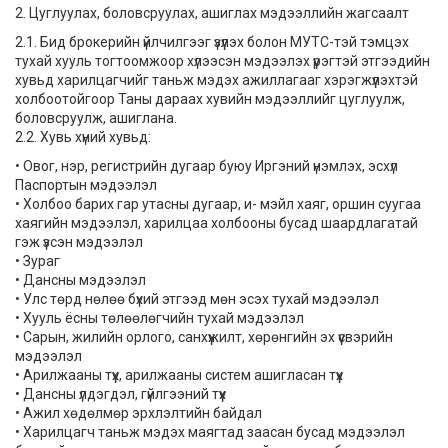
2. Цуглуулах, боловсруулах, ашиглах мэдээллийн жагсаалт
2.1. Бид брокерийн үйлчилгээг үзүүлэх болон МУТС-тэй тэмцэх
тухай хууль тогтоомжоор хүлээсэн мэдээлэх үүрэгтэй этгээдийн
хувьд харилцагчийг таньж мэдэх ажиллагааг хэрэгжүүлэхтэй
холбоотойгоор Таны дараах хувийн мэдээллийг цуглуулж,
боловсруулж, ашиглана.
2.2. Хувь хүний хувьд:
• Овог, нэр, регистрийн дугаар буюу Иргэний үнэмлэх, эсхүл
Паспортын мэдээлэл
• Холбоо барих гар утасны дугаар, и- мэйл хаяг, оршин суугаа
хаягийн мэдээлэл, харилцаа холбооны бусад шаардлагатай
гэж үзсэн мэдээлэл
• Зураг
• Дансны мэдээлэл
• Улс төрд нөлөө бүхий этгээд мөн эсэх тухай мэдээлэл
• Хууль ёсны төлөөлөгчийн тухай мэдээлэл
• Сарын, жилийн орлого, санхүүжилт, хөрөнгийн эх үүсвэрийн
мэдээлэл
• Арилжааны түүх, арилжааны систем ашигласан түүх
• Дансны үлдэгдэл, гүйлгээний түүх
• Ажил хөдөлмөр эрхлэлтийн байдал
• Харилцагч таньж мэдэх маягтад заасан бусад мэдээлэл