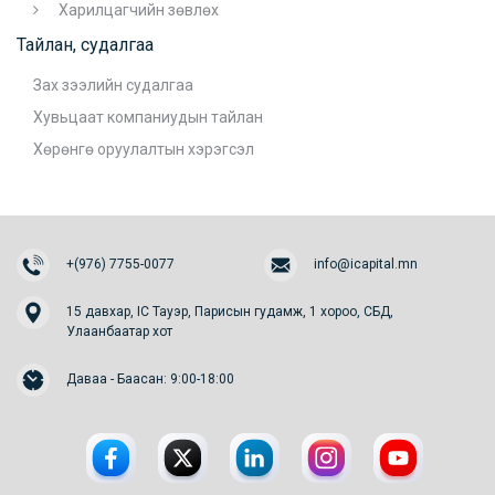
Харилцагчийн зөвлөх
Тайлан, судалгаа
Зах зээлийн судалгаа
Хувьцаат компаниудын тайлан
Хөрөнгө оруулалтын хэрэгсэл
+(976) 7755-0077
info@icapital.mn
15 давхар, IC Тауэр, Парисын гудамж, 1 хороо, СБД,
Улаанбаатар хот
Даваа - Баасан: 9:00-18:00