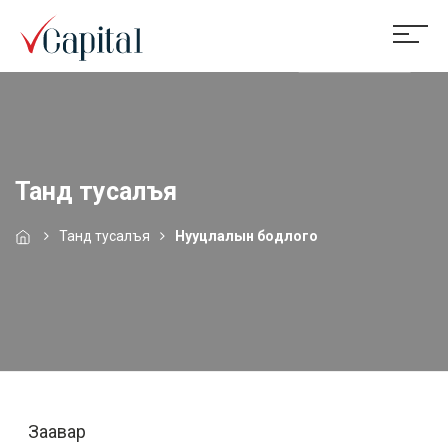
Танд тусалъя
Танд тусалъя
Нууцлалын бодлого
Заавар