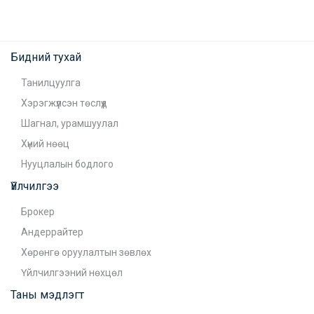
Бидний тухай
Танилцуулга
Хэрэгжүүлсэн төслүүд
Шагнал, урамшуулал
Хүний нөөц
Нууцлалын бодлого
Үйлчилгээ
Брокер
Андеррайтер
Хөрөнгө оруулалтын зөвлөх
Үйлчилгээний нөхцөл
Таны мэдлэгт