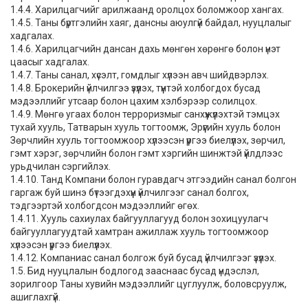
1.4.4. Харилцагчийг арилжаанд оролцох боломжоор хангах.
1.4.5. Таны бүртгэлийн хаяг, дансны аюулгүй байдал, нууцлалыг
хадгалах.
1.4.6. Харилцагчийн дансан дахь мөнгөн хөрөнгө болон үнэт
цаасыг хадгалах.
1.4.7. Таны санал, хүсэлт, гомдлыг хүлээн авч шийдвэрлэх.
1.4.8. Брокерийн үйлчилгээ үзүүлэх, түүнтэй холбогдох бусад
мэдээллийг утсаар болон цахим хэлбэрээр солилцох.
1.4.9. Мөнгө угаах болон терроризмыг санхүүжүүлэхтэй тэмцэх
тухай хууль, Татварын хууль тогтоомж, Эрүүгийн хууль болон
Зөрчлийн хууль тогтоомжоор хүлээсэн үүргээ биелүүлэх, зөрчил,
гэмт хэрэг, зөрчлийн болон гэмт хэргийн шинжтэй үйлдлээс
урьдчилан сэргийлэх.
1.4.10. Танд Компани болон гуравдагч этгээдийн санал болгон
гаргаж буй шинэ бүтээгдэхүүн үйлчилгээг санал болгох,
тэдгээртэй холбогдсон мэдээллийг өгөх.
1.4.11. Хууль сахиулах байгууллагууд болон зохицуулагч
байгууллагуудтай хамтран ажиллаж хууль тогтоомжоор
хүлээсэн үүргээ биелүүлэх.
1.4.12. Компаниас санал болгож буй бусад үйлчилгээг үзүүлэх.
1.5. Бид нууцлалын бодлогод зааснаас бусад үндэслэл,
зорилгоор Таны хувийн мэдээллийг цуглуулж, боловсруулж,
ашиглахгүй.