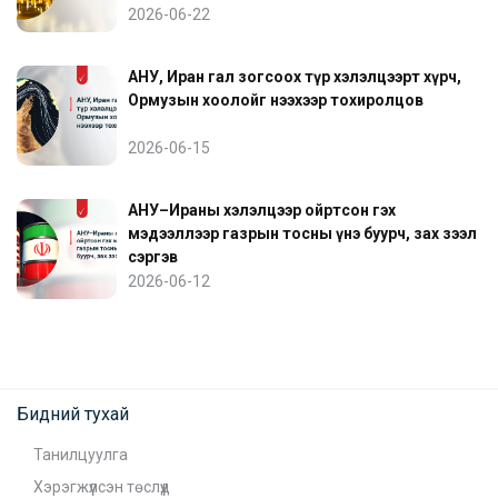
2026-06-22
АНУ, Иран гал зогсоох түр хэлэлцээрт хүрч,
Ормузын хоолойг нээхээр тохиролцов
2026-06-15
АНУ–Ираны хэлэлцээр ойртсон гэх
мэдээллээр газрын тосны үнэ буурч, зах зээл
сэргэв
2026-06-12
Бидний тухай
Танилцуулга
Хэрэгжүүлсэн төслүүд