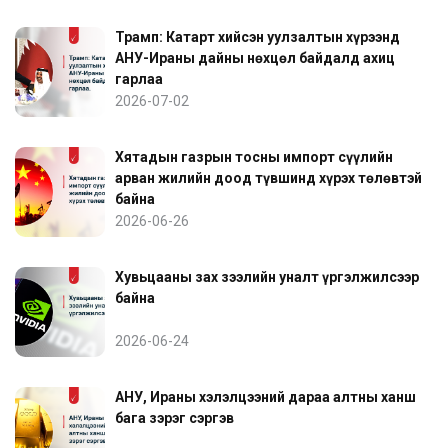
Трамп: Катарт хийсэн уулзалтын хүрээнд
АНУ-Ираны дайны нөхцөл байдалд ахиц
гарлаа
2026-07-02
Хятадын газрын тосны импорт сүүлийн
арван жилийн доод түвшинд хүрэх төлөвтэй
байна
2026-06-26
Хувьцааны зах зээлийн уналт үргэлжилсээр
байна
2026-06-24
АНУ, Ираны хэлэлцээний дараа алтны ханш
бага зэрэг сэргэв