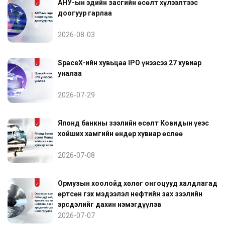
АНУ-ын эдийн засгийн өсөлт хүлээлтээс
доогуур гарлаа
2026-08-03
SpaceX-ийн хувьцаа IPO үнээсээ 27 хувиар
уналаа
2026-07-29
Японд банкны зээлийн өсөлт Ковидын үеэс
хойших хамгийн өндөр хувиар өслөө
2026-07-08
Ормузын хоолойд хөлөг онгоцууд халдлагад
өртсөн гэх мэдээлэл нефтийн зах зээлийн
эрсдэлийг дахин нэмэгдүүлэв
2026-07-07