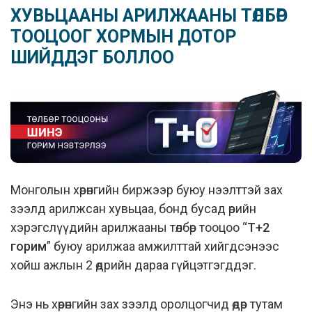
ХУВЬЦААНЫ АРИЛЖААНЫ ТӨЛБӨР
ТООЦООГ ХОРМЫН ДОТОР
ШИЙДДЭГ БОЛЛОО
Монголын хөрөнгийн биржээр буюу нээлттэй зах
зээлд арилжсан хувьцаа, бонд бусад өрийн
хэрэгслүүдийн арилжааны төлбөр тооцоо “
T+2
горим
” буюу арилжаа амжилттай хийгдсэнээс
хойш ажлын 2 өдрийн дараа гүйцэтгэгддэг.
Энэ нь хөрөнгийн зах зээлд оролцогчид өдөр тутам