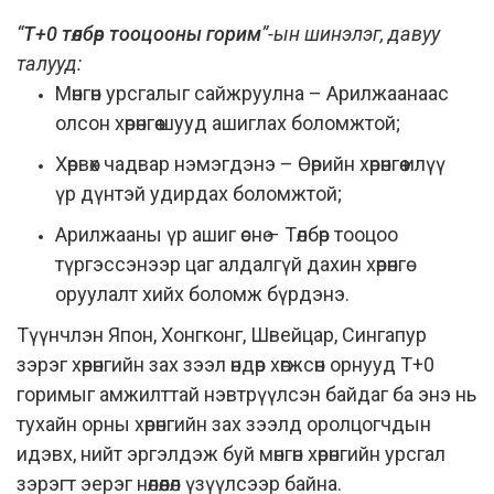
“
T+0 төлбөр тооцооны горим
”-ын шинэлэг, давуу
талууд:
Мөнгөн урсгалыг сайжруулна – Арилжаанаас
олсон хөрөнгөө шууд ашиглах боломжтой;
Хөрвөх чадвар нэмэгдэнэ – Өөрийн хөрөнгөө илүү
үр дүнтэй удирдах боломжтой;
Арилжааны үр ашиг өснө – Төлбөр тооцоо
түргэссэнээр цаг алдалгүй дахин хөрөнгө
оруулалт хийх боломж бүрдэнэ.
Түүнчлэн Япон, Хонгконг, Швейцар, Сингапур
зэрэг хөрөнгийн зах зээл өндөр хөгжсөн орнууд Т+0
горимыг амжилттай нэвтрүүлсэн байдаг ба энэ нь
тухайн орны хөрөнгийн зах зээлд оролцогчдын
идэвх, нийт эргэлдэж буй мөнгөн хөрөнгийн урсгал
зэрэгт эерэг нөлөөлөл үзүүлсээр байна.