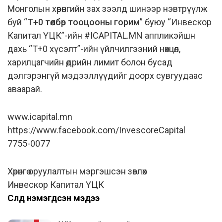
Монголын хөрөнгийн зах зээлд шинээр нэвтрүүлж
буй “
Т+0 төлбөр тооцооны горим
” буюу “Инвескор
Капитал ҮЦК”-ийн #ICAPITAL.MN аппликэйшн
дахь “Т+0 хүсэлт”-ийн үйлчилгээний нөхцөл,
харилцагчийн өдрийн лимит болон бусад
дэлгэрэнгүй мэдээллүүдийг доорх сувгуудаас
аваарай.
www.icapital.mn
https://www.facebook.com/InvescoreCapital
7755-0077
Хөрөнгө оруулалтын мэргэшсэн зөвлөх
Инвескор Капитал ҮЦК
Сүүлд нэмэгдсэн мэдээ