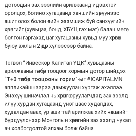
дотоодын зах зээлийн арилжаанд идэвхтэй
оролцох, богино хугацаанд ханшийн зөрүүнээс
ашиг олох болон өөрийн эзэмшиж буй санхүүгийн
хөрөнгийг (хувьцаа, бонд, ХБҮЦ гэх мэт) бэлэн мөнгө
болгон гаргахад цаг хугацааны хувьд муу хөрвөх
буюу ажлын 2 өдөр хүлээсээр байна.
Тэгвэл “Инвескор Капитал ҮЦК” хувьцааны
арилжааны төлбөр тооцоог хормын дотор шийдэх
“
T+0 төлбөр тооцооны горим
”-ыг #ICAPITAL.MN
аппликэйшнээрээ дамжуулан хүргэж эхэллээ.
Энэхүү шинэчлэл нь хөрөнгө оруулагчдад зах зээлд
илүү хурдан хугацаанд үнэт цаас худалдах,
худалдан авах, үр ашигтай арилжаа хийх нөхцөлийг
бүрдүүлснээр Монголын хөрөнгийн зах зээлд чухал
ач холбогдолтой алхам болж байна.