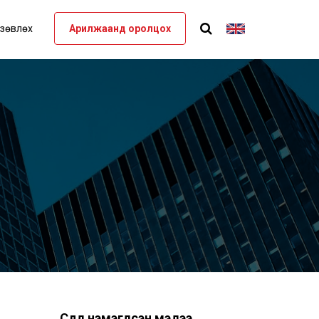
 зөвлөх
Арилжаанд оролцох
Сүүлд нэмэгдсэн мэдээ