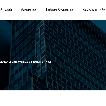
й тухай
Үйлчилгээ
Тайлан, Судалгаа
Харилцагчийн
мэдэгдсэн хувьцаат компаниуд