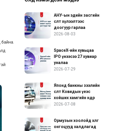
АНУ-ын эдийн засгийн
өсөлт хүлээлтээс
доогуур гарлаа
2026-08-03
 байна.
SpaceX-ийн хувьцаа
алд
IPO үнээсээ 27 хувиар
уналаа
тэй
2026-07-29
Японд банкны зээлийн
өсөлт Ковидын үеэс
хойших хамгийн өндөр
хувиар өслөө
2026-07-08
Ормузын хоолойд хөлөг
онгоцууд халдлагад