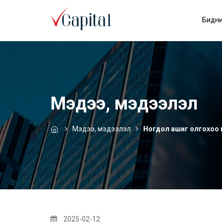
Бидни
Мэдээ, мэдээлэл
Мэдээ, мэдээлэл
Ногдол ашиг олгохоо 
2025-02-12