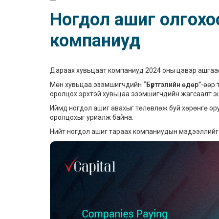
Ногдол ашиг олгохо
компаниуд
Дараах хувьцаат компаниуд 2024 оны цэвэр ашгаа
Мөн хувьцаа эзэмшигчдийн
“Бүртгэлийн өдөр”
-өөр 
оролцох эрхтэй хувьцаа эзэмшигчдийн жагсаалт э
Иймд ногдол ашиг авахыг төлөвлөж буй хөрөнгө ор
оролцохыг уриалж байна.
Нийт ногдол ашиг тараах компаниудын мэдээллий