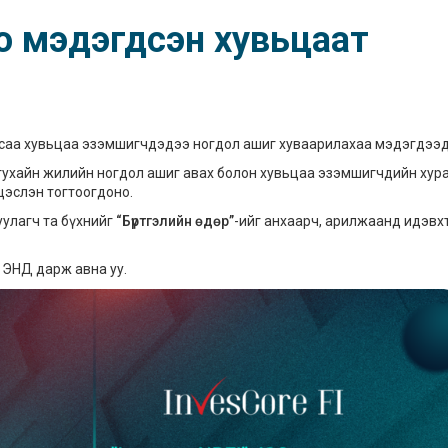
о мэдэгдсэн хувьцаат
саа хувьцаа эзэмшигчдэдээ ногдол ашиг хуваарилахаа мэдэгдээд
тухайн жилийн ногдол ашиг авах болон хувьцаа эзэмшигчдийн хур
цэслэн тогтоогдоно.
уулагч та бүхнийг
“Бүртгэлийн өдөр”
-ийг анхаарч, арилжаанд идэвх
г
ЭНД
дарж авна уу.