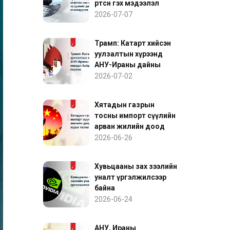
өртсөн гэх мэдээлэл
нефтийн зах зээлийн
2026-07-07
эрсдэлийг дахин
нэмэгдүүлэв
Трамп: Катарт хийсэн
уулзалтын хүрээнд
АНУ-Ираны дайны
нөхцөл байдалд ахиц
2026-07-02
гарлаа
Хятадын газрын
тосны импорт сүүлийн
арван жилийн доод
түвшинд хүрэх төлөвтэй
2026-06-26
байна
Хувьцааны зах зээлийн
уналт үргэлжилсээр
байна
2026-06-24
АНУ, Ираны