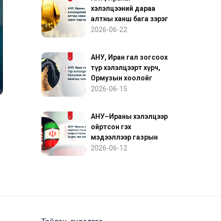
хэлэлцээний дараа
алтны ханш бага зэрэг
сэргэв
2026-06-22
АНУ, Иран гал зогсоох
түр хэлэлцээрт хүрч,
Ормузын хоолойг
нээхээр тохиролцов
2026-06-15
АНУ–Ираны хэлэлцээр
ойртсон гэх
мэдээллээр газрын
тосны үнэ буурч, зах
2026-06-12
зээл сэргэв