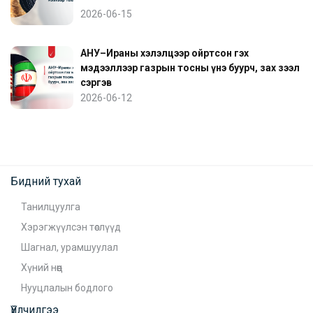
2026-06-15
АНУ–Ираны хэлэлцээр ойртсон гэх
мэдээллээр газрын тосны үнэ буурч, зах зээл
сэргэв
2026-06-12
Бидний тухай
Танилцуулга
Хэрэгжүүлсэн төслүүд
Шагнал, урамшуулал
Хүний нөөц
Нууцлалын бодлого
Үйлчилгээ