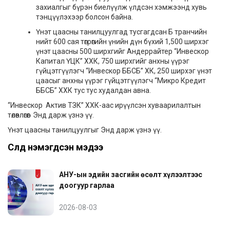
захиалгыг бүрэн биелүүлж үлдсэн хэмжээнд хувь
тэнцүүлэхээр болсон байна.
Үнэт цаасны танилцуулгад тусгагдсан Б транчийн
нийт 600 сая төгрөгийн үнийн дүн бүхий 1,500 ширхэг
үнэт цаасны 500 ширхгийг Андеррайтер “Инвескор
Капитал ҮЦК” ХХК, 750 ширхгийг анхны үүрэг
гүйцэтгүүлэгч “Инвескор ББСБ” ХК, 250 ширхэг үнэт
цаасыг анхны үүрэг гүйцэтгүүлэгч “Микро Кредит
ББСБ” ХХК тус тус худалдан авна.
“Инвескор Актив ТЗК” ХХК-аас ирүүлсэн хуваарилалтын
төлөвлөгөөг
Энд
дарж үзнэ үү.
Үнэт цаасны танилцуулгыг
Энд
дарж үзнэ үү.
Сүүлд нэмэгдсэн мэдээ
АНУ-ын эдийн засгийн өсөлт хүлээлтээс
доогуур гарлаа
2026-08-03