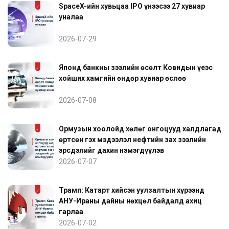
SpaceX-ийн хувьцаа IPO үнээсээ 27 хувиар
уналаа
2026-07-29
Японд банкны зээлийн өсөлт Ковидын үеэс
хойших хамгийн өндөр хувиар өслөө
2026-07-08
Ормузын хоолойд хөлөг онгоцууд халдлагад
өртсөн гэх мэдээлэл нефтийн зах зээлийн
эрсдэлийг дахин нэмэгдүүлэв
2026-07-07
Трамп: Катарт хийсэн уулзалтын хүрээнд
АНУ-Ираны дайны нөхцөл байдалд ахиц
гарлаа
2026-07-02