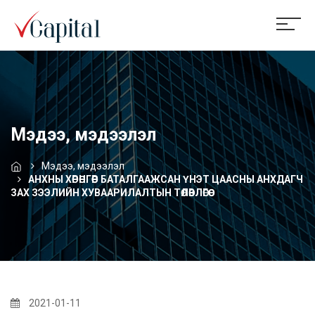
Мэдээ, мэдээлэл
Мэдээ, мэдээлэл
АНХНЫ ХӨРӨНГӨӨР БАТАЛГААЖСАН ҮНЭТ ЦААСНЫ АНХДАГЧ
ЗАХ ЗЭЭЛИЙН ХУВААРИЛАЛТЫН ТӨЛӨВЛӨГӨӨ
2021-01-11