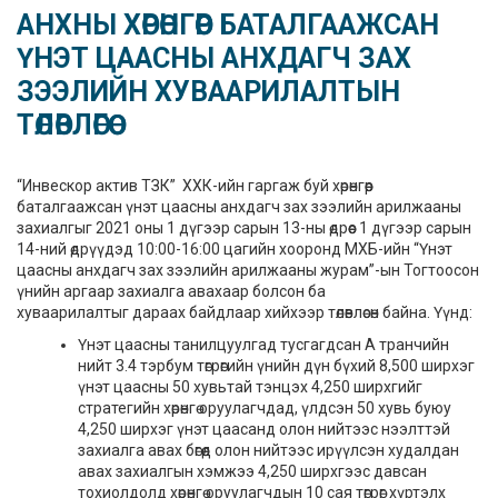
АНХНЫ ХӨРӨНГӨӨР БАТАЛГААЖСАН
ҮНЭТ ЦААСНЫ АНХДАГЧ ЗАХ
ЗЭЭЛИЙН ХУВААРИЛАЛТЫН
ТӨЛӨВЛӨГӨӨ
“Инвескор актив ТЗК” ХХК-ийн гаргаж буй хөрөнгөөр
баталгаажсан үнэт цаасны анхдагч зах зээлийн арилжааны
захиалгыг 2021 оны 1 дүгээр сарын 13-ны өдрөөс 1 дүгээр сарын
14-ний өдрүүдэд 10:00-16:00 цагийн хооронд МХБ-ийн “Үнэт
цаасны анхдагч зах зээлийн арилжааны журам”-ын Тогтоосон
үнийн аргаар захиалга авахаар болсон ба
хуваарилалтыг дараах байдлаар хийхээр төлөвлөсөн байна. Үүнд:
Үнэт цаасны танилцуулгад тусгагдсан А транчийн
нийт 3.4 тэрбум төгрөгийн үнийн дүн бүхий 8,500 ширхэг
үнэт цаасны 50 хувьтай тэнцэх 4,250 ширхгийг
стратегийн хөрөнгө оруулагчдад, үлдсэн 50 хувь буюу
4,250 ширхэг үнэт цаасанд олон нийтээс нээлттэй
захиалга авах бөгөөд олон нийтээс ирүүлсэн худалдан
авах захиалгын хэмжээ 4,250 ширхгээс давсан
тохиолдолд хөрөнгө оруулагчдын 10 сая төгрөг хүртэлх