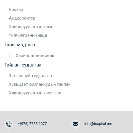
Брокер
Андеррайтер
Хөрөнгө оруулалтын зөвлөх
Үйлчилгээний нөхцөл
Таны мэдлэгт
Харилцагчийн зөвлөх
Тайлан, судалгаа
Зах зээлийн судалгаа
Хувьцаат компаниудын тайлан
Хөрөнгө оруулалтын хэрэгсэл
+(976) 7755-0077
info@icapital.mn