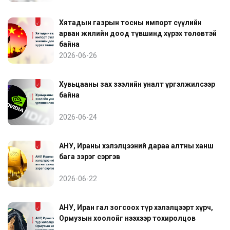
Хятадын газрын тосны импорт сүүлийн
арван жилийн доод түвшинд хүрэх төлөвтэй
байна
2026-06-26
Хувьцааны зах зээлийн уналт үргэлжилсээр
байна
2026-06-24
АНУ, Ираны хэлэлцээний дараа алтны ханш
бага зэрэг сэргэв
2026-06-22
АНУ, Иран гал зогсоох түр хэлэлцээрт хүрч,
Ормузын хоолойг нээхээр тохиролцов