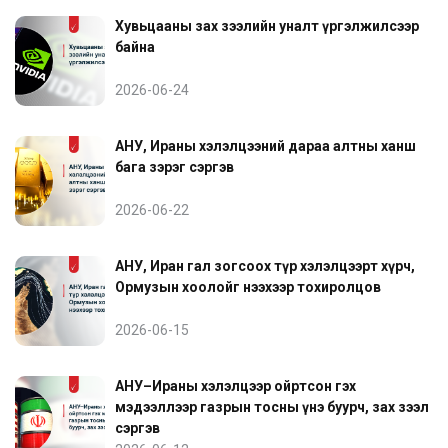
Хувьцааны зах зээлийн уналт үргэлжилсээр
байна
2026-06-24
АНУ, Ираны хэлэлцээний дараа алтны ханш
бага зэрэг сэргэв
2026-06-22
АНУ, Иран гал зогсоох түр хэлэлцээрт хүрч,
Ормузын хоолойг нээхээр тохиролцов
2026-06-15
АНУ–Ираны хэлэлцээр ойртсон гэх
мэдээллээр газрын тосны үнэ буурч, зах зээл
сэргэв