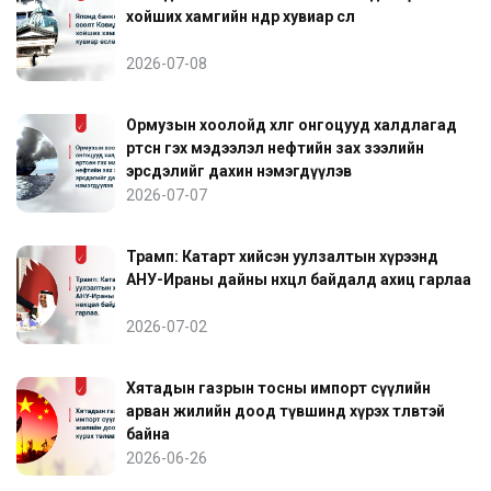
хойших хамгийн өндөр хувиар өслөө
2026-07-08
Ормузын хоолойд хөлөг онгоцууд халдлагад
өртсөн гэх мэдээлэл нефтийн зах зээлийн
эрсдэлийг дахин нэмэгдүүлэв
2026-07-07
Трамп: Катарт хийсэн уулзалтын хүрээнд
АНУ-Ираны дайны нөхцөл байдалд ахиц гарлаа
2026-07-02
Хятадын газрын тосны импорт сүүлийн
арван жилийн доод түвшинд хүрэх төлөвтэй
байна
2026-06-26