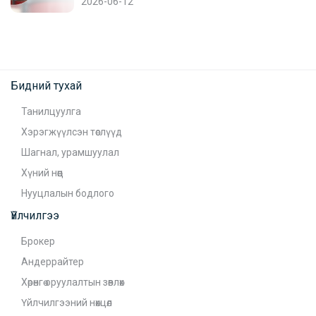
2026-06-12
Бидний тухай
Танилцуулга
Хэрэгжүүлсэн төслүүд
Шагнал, урамшуулал
Хүний нөөц
Нууцлалын бодлого
Үйлчилгээ
Брокер
Андеррайтер
Хөрөнгө оруулалтын зөвлөх
Үйлчилгээний нөхцөл