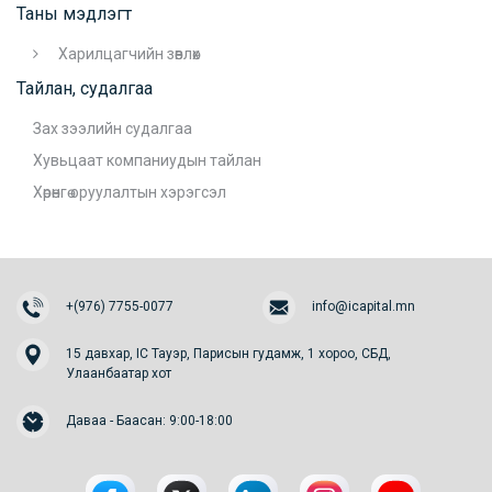
Таны мэдлэгт
Харилцагчийн зөвлөх
Тайлан, судалгаа
Зах зээлийн судалгаа
Хувьцаат компаниудын тайлан
Хөрөнгө оруулалтын хэрэгсэл
+(976) 7755-0077
info@icapital.mn
15 давхар, IC Тауэр, Парисын гудамж, 1 хороо, СБД,
Улаанбаатар хот
Даваа - Баасан: 9:00-18:00