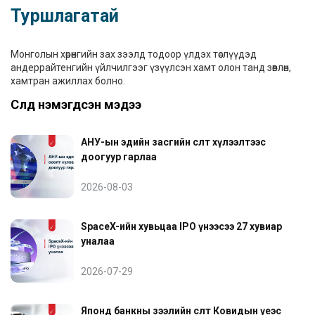
Туршлагатай
Монголын хөрөнгийн зах зээлд тодоор үлдэх төслүүдэд
андеррайтенгийн үйлчилгээг үзүүлсэн хамт олон танд зөвлөн,
хамтран ажиллах болно.
Сүүлд нэмэгдсэн мэдээ
АНУ-ын эдийн засгийн өсөлт хүлээлтээс
доогуур гарлаа
2026-08-03
SpaceX-ийн хувьцаа IPO үнээсээ 27 хувиар
уналаа
2026-07-29
Японд банкны зээлийн өсөлт Ковидын үеэс