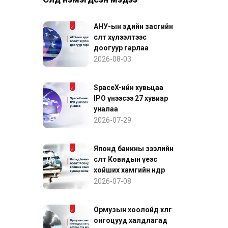
АНУ-ын эдийн засгийн
өсөлт хүлээлтээс
доогуур гарлаа
2026-08-03
SpaceX-ийн хувьцаа
IPO үнээсээ 27 хувиар
уналаа
2026-07-29
Японд банкны зээлийн
өсөлт Ковидын үеэс
хойших хамгийн өндөр
хувиар өслөө
2026-07-08
Ормузын хоолойд хөлөг
онгоцууд халдлагад