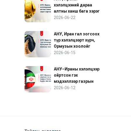
хэлэлцээний дараа
алтны ханш бага зэрэг
сэргэв
2026-06-22
АНУ, Иран гал зогсоох
түр хэлэлцээрт хүрч,
Ормузын хоолойг
нээхээр тохиролцов
2026-06-15
АНУ–Ираны хэлэлцээр
ойртсон гэх
мэдээллээр газрын
тосны үнэ буурч, зах
2026-06-12
зээл сэргэв