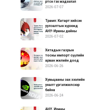
өртсөн гэх мэдээлэл
нефтийн зах зээлийн
2026-07-07
эрсдэлийг дахин
нэмэгдүүлэв
Трамп: Катарт хийсэн
уулзалтын хүрээнд
АНУ-Ираны дайны
нөхцөл байдалд ахиц
2026-07-02
гарлаа
Хятадын газрын
тосны импорт сүүлийн
арван жилийн доод
түвшинд хүрэх төлөвтэй
2026-06-26
байна
Хувьцааны зах зээлийн
уналт үргэлжилсээр
байна
2026-06-24
АНУ, Ираны