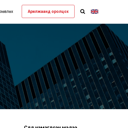
 зөвлөх
Арилжаанд оролцох
Сүүлд нэмэгдсэн мэдээ