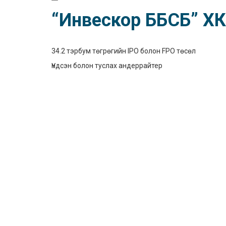
“Инвескор ББСБ” ХК
34.2 тэрбум төгрөгийн IPO болон FPO төсөл
Үндсэн болон туслах андеррайтер