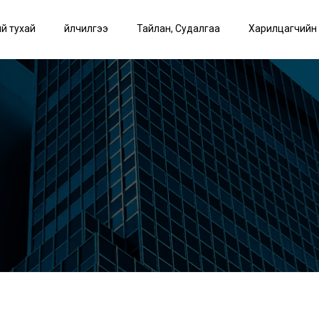
й тухай
Үйлчилгээ
Тайлан, Судалгаа
Харилцагчийн