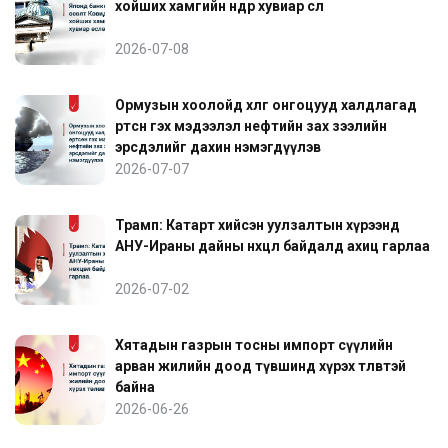
хойших хамгийн өндөр хувиар өслөө
2026-07-08
Ормузын хоолойд хөлөг онгоцууд халдлагад
өртсөн гэх мэдээлэл нефтийн зах зээлийн
эрсдэлийг дахин нэмэгдүүлэв
2026-07-07
Трамп: Катарт хийсэн уулзалтын хүрээнд
АНУ-Ираны дайны нөхцөл байдалд ахиц гарлаа
2026-07-02
Хятадын газрын тосны импорт сүүлийн
арван жилийн доод түвшинд хүрэх төлөвтэй
байна
2026-06-26