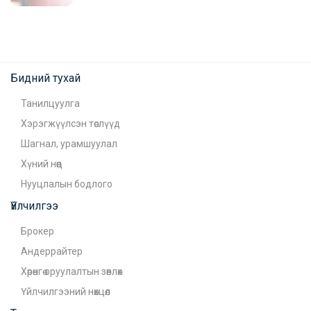
Бидний тухай
Танилцуулга
Хэрэгжүүлсэн төслүүд
Шагнал, урамшуулал
Хүний нөөц
Нууцлалын бодлого
Үйлчилгээ
Брокер
Андеррайтер
Хөрөнгө оруулалтын зөвлөх
Үйлчилгээний нөхцөл