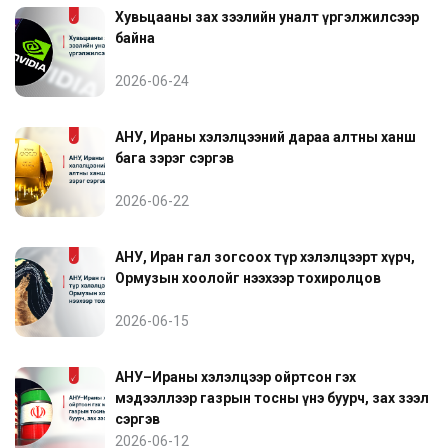
Хувьцааны зах зээлийн уналт үргэлжилсээр
байна
2026-06-24
АНУ, Ираны хэлэлцээний дараа алтны ханш
бага зэрэг сэргэв
2026-06-22
АНУ, Иран гал зогсоох түр хэлэлцээрт хүрч,
Ормузын хоолойг нээхээр тохиролцов
2026-06-15
АНУ–Ираны хэлэлцээр ойртсон гэх
мэдээллээр газрын тосны үнэ буурч, зах зээл
сэргэв
2026-06-12