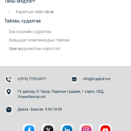
Таны мэдлэгт
Харилцагчийн зөвлөх
Тайлан, судалгаа
Зах зээлийн судалгаа
Хувьцаат компаниудын тайлан
Хөрөнгө оруулалтын хэрэгсэл
+(976) 7755-0077
info@icapital.mn
15 давхар, IC Тауэр, Парисын гудамж, 1 хороо, СБД,
Улаанбаатар хот
Даваа - Баасан: 9:00-18:00