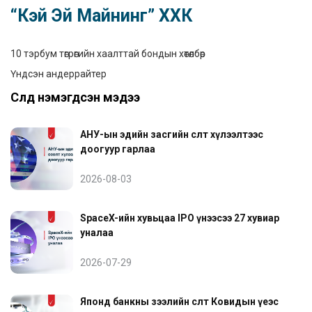
“Кэй Эй Майнинг” ХХК
10 тэрбум төгрөгийн хаалттай бондын хөтөлбөр
Үндсэн андеррайтер
Сүүлд нэмэгдсэн мэдээ
АНУ-ын эдийн засгийн өсөлт хүлээлтээс
доогуур гарлаа
2026-08-03
SpaceX-ийн хувьцаа IPO үнээсээ 27 хувиар
уналаа
2026-07-29
Японд банкны зээлийн өсөлт Ковидын үеэс