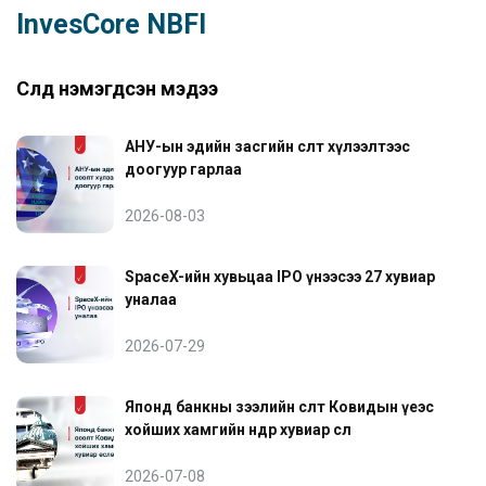
InvesCore NBFI
Сүүлд нэмэгдсэн мэдээ
АНУ-ын эдийн засгийн өсөлт хүлээлтээс
доогуур гарлаа
2026-08-03
SpaceX-ийн хувьцаа IPO үнээсээ 27 хувиар
уналаа
2026-07-29
Японд банкны зээлийн өсөлт Ковидын үеэс
хойших хамгийн өндөр хувиар өслөө
2026-07-08