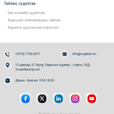
Тайлан, судалгаа
Зах зээлийн судалгаа
Хувьцаат компаниудын тайлан
Хөрөнгө оруулалтын хэрэгсэл
+(976) 7755-0077
info@icapital.mn
15 давхар, IC Тауэр, Парисын гудамж, 1 хороо, СБД,
Улаанбаатар хот
Даваа - Баасан: 9:00-18:00