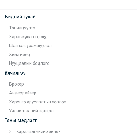
Бидний тухай
Танилцуулга
Хэрэгжүүлсэн төслүүд
Шагнал, урамшуулал
Хүний нөөц
Нууцлалын бодлого
Үйлчилгээ
Брокер
Андеррайтер
Хөрөнгө оруулалтын зөвлөх
Үйлчилгээний нөхцөл
Таны мэдлэгт
Харилцагчийн зөвлөх