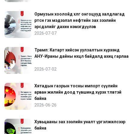
Ормузын хоолойд хөлөг онгоцууд халдлагад
өртсөн гэх мэдээлэл нефтийн зах зээлийн
эрсдэлийг дахин нэмэгдүүлэв
2026-07-07
Трамп: Катарт хийсэн уулзалтын хүрээнд
АНУ-Ираны дайны нөхцөл байдалд ахиц гарлаа
2026-07-02
Хятадын газрын тосны импорт сүүлийн
арван жилийн доод түвшинд хүрэх төлөвтэй
байна
2026-06-26
Хувьцааны зах зээлийн уналт үргэлжилсээр
байна