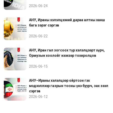
2026-06-24
АНУ, Ираны хэлэлцээний дараа алтны ханш
бага зэрэг сэргэв
2026-06-22
АНУ, Иран гал зогсоох түр хэлэлцээрт хүрч,
Ормузын хоолойг нээхээр тохиролцов
2026-06-15
АНУ–Ираны хэлэлцээр ойртсон гэх
мэдээллээр газрын тосны үнэ буурч, зах зээл
сэргэв
2026-06-12