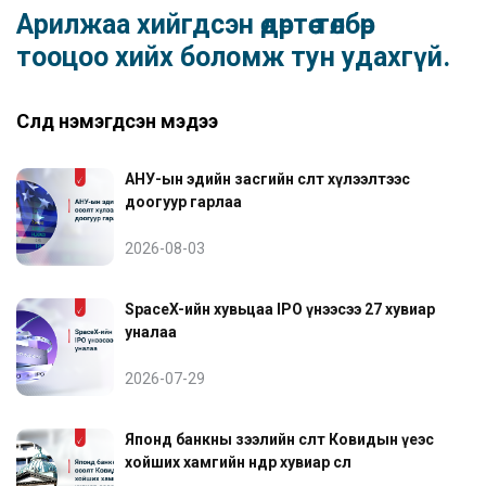
Арилжаа хийгдсэн өдөртөө төлбөр
тооцоо хийх боломж тун удахгүй.
Сүүлд нэмэгдсэн мэдээ
АНУ-ын эдийн засгийн өсөлт хүлээлтээс
доогуур гарлаа
2026-08-03
SpaceX-ийн хувьцаа IPO үнээсээ 27 хувиар
уналаа
2026-07-29
Японд банкны зээлийн өсөлт Ковидын үеэс
хойших хамгийн өндөр хувиар өслөө