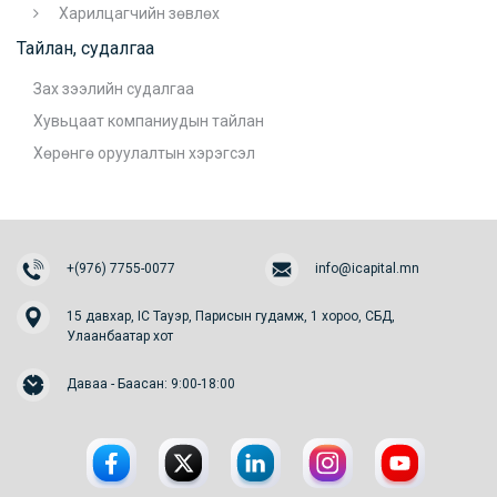
Харилцагчийн зөвлөх
Тайлан, судалгаа
Зах зээлийн судалгаа
Хувьцаат компаниудын тайлан
Хөрөнгө оруулалтын хэрэгсэл
+(976) 7755-0077
info@icapital.mn
15 давхар, IC Тауэр, Парисын гудамж, 1 хороо, СБД,
Улаанбаатар хот
Даваа - Баасан: 9:00-18:00