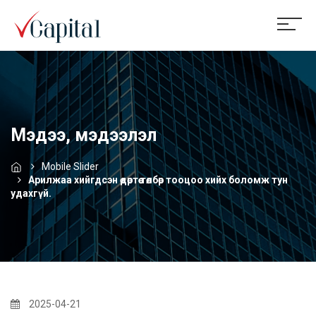
Мэдээ, мэдээлэл
Mobile Slider
Арилжаа хийгдсэн өдөртөө төлбөр тооцоо хийх боломж тун
удахгүй.
2025-04-21