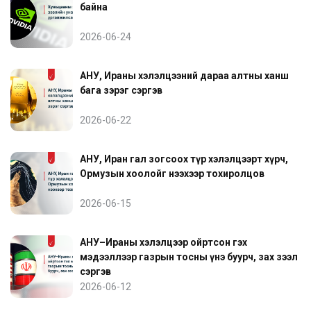
байна
2026-06-24
АНУ, Ираны хэлэлцээний дараа алтны ханш
бага зэрэг сэргэв
2026-06-22
АНУ, Иран гал зогсоох түр хэлэлцээрт хүрч,
Ормузын хоолойг нээхээр тохиролцов
2026-06-15
АНУ–Ираны хэлэлцээр ойртсон гэх
мэдээллээр газрын тосны үнэ буурч, зах зээл
сэргэв
2026-06-12