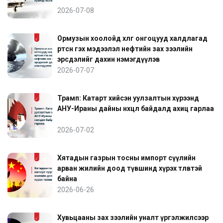
2026-07-08
Ормузын хоолойд хөлөг онгоцууд халдлагад
өртсөн гэх мэдээлэл нефтийн зах зээлийн
эрсдэлийг дахин нэмэгдүүлэв
2026-07-07
Трамп: Катарт хийсэн уулзалтын хүрээнд
АНУ-Ираны дайны нөхцөл байдалд ахиц гарлаа
2026-07-02
Хятадын газрын тосны импорт сүүлийн
арван жилийн доод түвшинд хүрэх төлөвтэй
байна
2026-06-26
Хувьцааны зах зээлийн уналт үргэлжилсээр