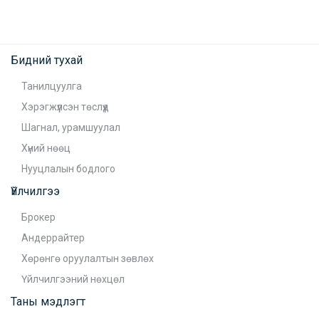
Бидний тухай
Танилцуулга
Хэрэгжүүлсэн төслүүд
Шагнал, урамшуулал
Хүний нөөц
Нууцлалын бодлого
Үйлчилгээ
Брокер
Андеррайтер
Хөрөнгө оруулалтын зөвлөх
Үйлчилгээний нөхцөл
Таны мэдлэгт