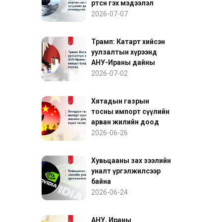
өртсөн гэх мэдээлэл
нефтийн зах зээлийн
2026-07-07
эрсдэлийг дахин
нэмэгдүүлэв
Трамп: Катарт хийсэн
уулзалтын хүрээнд
АНУ-Ираны дайны
нөхцөл байдалд ахиц
2026-07-02
гарлаа
Хятадын газрын
тосны импорт сүүлийн
арван жилийн доод
түвшинд хүрэх төлөвтэй
2026-06-26
байна
Хувьцааны зах зээлийн
уналт үргэлжилсээр
байна
2026-06-24
АНУ, Ираны