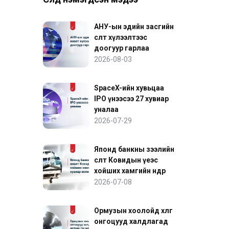
АНУ-ын эдийн засгийн
өсөлт хүлээлтээс
доогуур гарлаа
2026-08-03
SpaceX-ийн хувьцаа
IPO үнээсээ 27 хувиар
уналаа
2026-07-29
Японд банкны зээлийн
өсөлт Ковидын үеэс
хойших хамгийн өндөр
хувиар өслөө
2026-07-08
Ормузын хоолойд хөлөг
онгоцууд халдлагад