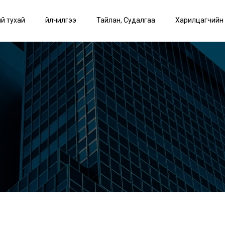
й тухай
Үйлчилгээ
Тайлан, Судалгаа
Харилцагчийн