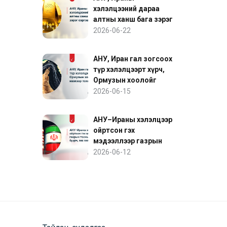
хэлэлцээний дараа
алтны ханш бага зэрэг
сэргэв
2026-06-22
АНУ, Иран гал зогсоох
түр хэлэлцээрт хүрч,
Ормузын хоолойг
нээхээр тохиролцов
2026-06-15
АНУ–Ираны хэлэлцээр
ойртсон гэх
мэдээллээр газрын
тосны үнэ буурч, зах
2026-06-12
зээл сэргэв