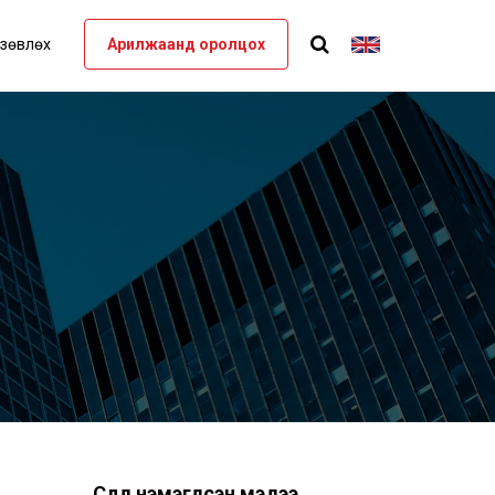
 зөвлөх
Арилжаанд оролцох
Сүүлд нэмэгдсэн мэдээ