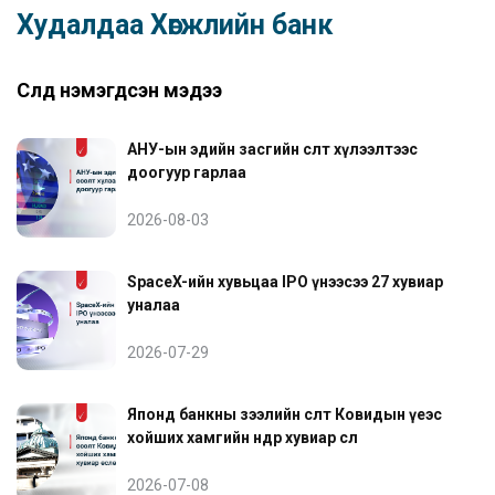
Худалдаа Хөгжлийн банк
Сүүлд нэмэгдсэн мэдээ
АНУ-ын эдийн засгийн өсөлт хүлээлтээс
доогуур гарлаа
2026-08-03
SpaceX-ийн хувьцаа IPO үнээсээ 27 хувиар
уналаа
2026-07-29
Японд банкны зээлийн өсөлт Ковидын үеэс
хойших хамгийн өндөр хувиар өслөө
2026-07-08