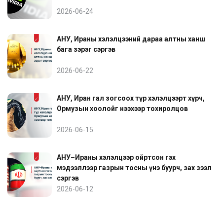
2026-06-24
АНУ, Ираны хэлэлцээний дараа алтны ханш
бага зэрэг сэргэв
2026-06-22
АНУ, Иран гал зогсоох түр хэлэлцээрт хүрч,
Ормузын хоолойг нээхээр тохиролцов
2026-06-15
АНУ–Ираны хэлэлцээр ойртсон гэх
мэдээллээр газрын тосны үнэ буурч, зах зээл
сэргэв
2026-06-12