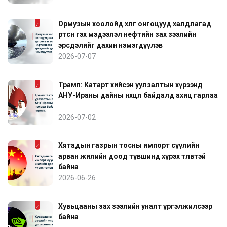
Ормузын хоолойд хөлөг онгоцууд халдлагад
өртсөн гэх мэдээлэл нефтийн зах зээлийн
эрсдэлийг дахин нэмэгдүүлэв
2026-07-07
Трамп: Катарт хийсэн уулзалтын хүрээнд
АНУ-Ираны дайны нөхцөл байдалд ахиц гарлаа
2026-07-02
Хятадын газрын тосны импорт сүүлийн
арван жилийн доод түвшинд хүрэх төлөвтэй
байна
2026-06-26
Хувьцааны зах зээлийн уналт үргэлжилсээр
байна