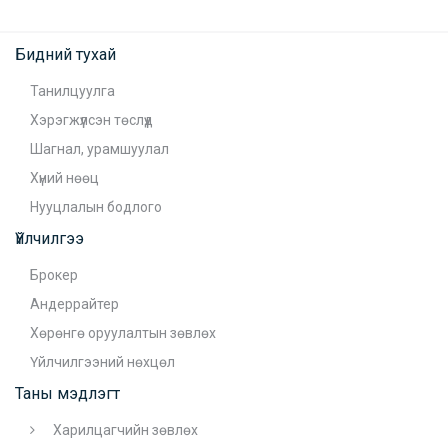
Бидний тухай
Танилцуулга
Хэрэгжүүлсэн төслүүд
Шагнал, урамшуулал
Хүний нөөц
Нууцлалын бодлого
Үйлчилгээ
Брокер
Андеррайтер
Хөрөнгө оруулалтын зөвлөх
Үйлчилгээний нөхцөл
Таны мэдлэгт
Харилцагчийн зөвлөх