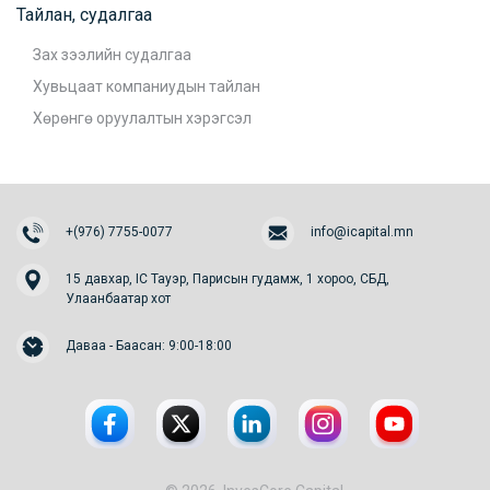
Тайлан, судалгаа
Зах зээлийн судалгаа
Хувьцаат компаниудын тайлан
Хөрөнгө оруулалтын хэрэгсэл
+(976) 7755-0077
info@icapital.mn
15 давхар, IC Тауэр, Парисын гудамж, 1 хороо, СБД,
Улаанбаатар хот
Даваа - Баасан: 9:00-18:00