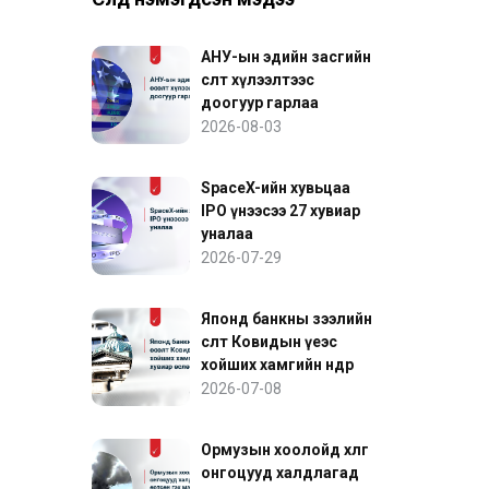
АНУ-ын эдийн засгийн
өсөлт хүлээлтээс
доогуур гарлаа
2026-08-03
SpaceX-ийн хувьцаа
IPO үнээсээ 27 хувиар
уналаа
2026-07-29
Японд банкны зээлийн
өсөлт Ковидын үеэс
хойших хамгийн өндөр
хувиар өслөө
2026-07-08
Ормузын хоолойд хөлөг
онгоцууд халдлагад