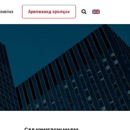
 зөвлөх
Арилжаанд оролцох
Сүүлд нэмэгдсэн мэдээ