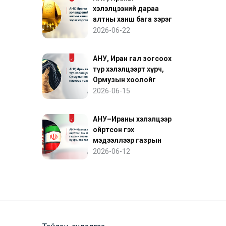
хэлэлцээний дараа
алтны ханш бага зэрэг
сэргэв
2026-06-22
АНУ, Иран гал зогсоох
түр хэлэлцээрт хүрч,
Ормузын хоолойг
нээхээр тохиролцов
2026-06-15
АНУ–Ираны хэлэлцээр
ойртсон гэх
мэдээллээр газрын
тосны үнэ буурч, зах
2026-06-12
зээл сэргэв