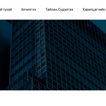
й тухай
Үйлчилгээ
Тайлан, Судалгаа
Харилцагчийн