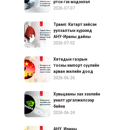
өртсөн гэх мэдээлэл
нефтийн зах зээлийн
2026-07-07
эрсдэлийг дахин
нэмэгдүүлэв
Трамп: Катарт хийсэн
уулзалтын хүрээнд
АНУ-Ираны дайны
нөхцөл байдалд ахиц
2026-07-02
гарлаа
Хятадын газрын
тосны импорт сүүлийн
арван жилийн доод
түвшинд хүрэх төлөвтэй
2026-06-26
байна
Хувьцааны зах зээлийн
уналт үргэлжилсээр
байна
2026-06-24
АНУ, Ираны