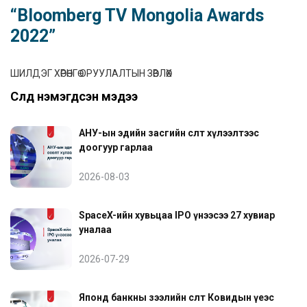
“Bloomberg TV Mongolia Awards
2022”
ШИЛДЭГ ХӨРӨНГӨ ОРУУЛАЛТЫН ЗӨВЛӨХ
Сүүлд нэмэгдсэн мэдээ
АНУ-ын эдийн засгийн өсөлт хүлээлтээс
доогуур гарлаа
2026-08-03
SpaceX-ийн хувьцаа IPO үнээсээ 27 хувиар
уналаа
2026-07-29
Японд банкны зээлийн өсөлт Ковидын үеэс