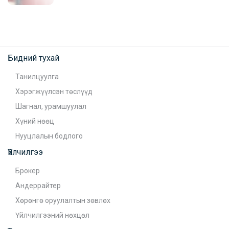
Бидний тухай
Танилцуулга
Хэрэгжүүлсэн төслүүд
Шагнал, урамшуулал
Хүний нөөц
Нууцлалын бодлого
Үйлчилгээ
Брокер
Андеррайтер
Хөрөнгө оруулалтын зөвлөх
Үйлчилгээний нөхцөл