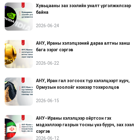
Хувьцааны зах зээлийн уналт үргэлжилсээр
байна
2026-06-24
АНУ, Ираны хэлэлцээний дараа алтны ханш
бага зэрэг сэргэв
2026-06-22
АНУ, Иран гал зогсоох түр хэлэлцээрт хүрч,
Ормузын хоолойг нээхээр тохиролцов
2026-06-15
АНУ–Ираны хэлэлцээр ойртсон гэх
мэдээллээр газрын тосны үнэ буурч, зах зээл
сэргэв
2026-06-12