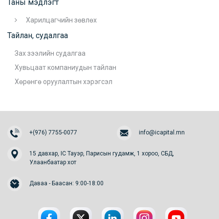
Таны мэдлэгт
Харилцагчийн зөвлөх
Тайлан, судалгаа
Зах зээлийн судалгаа
Хувьцаат компаниудын тайлан
Хөрөнгө оруулалтын хэрэгсэл
+(976) 7755-0077
info@icapital.mn
15 давхар, IC Тауэр, Парисын гудамж, 1 хороо, СБД,
Улаанбаатар хот
Даваа - Баасан: 9:00-18:00