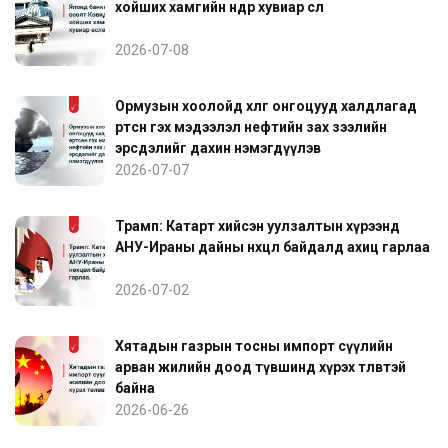
хойших хамгийн өндөр хувиар өслөө
2026-07-08
Ормузын хоолойд хөлөг онгоцууд халдлагад
өртсөн гэх мэдээлэл нефтийн зах зээлийн
эрсдэлийг дахин нэмэгдүүлэв
2026-07-07
Трамп: Катарт хийсэн уулзалтын хүрээнд
АНУ-Ираны дайны нөхцөл байдалд ахиц гарлаа
2026-07-02
Хятадын газрын тосны импорт сүүлийн
арван жилийн доод түвшинд хүрэх төлөвтэй
байна
2026-06-26