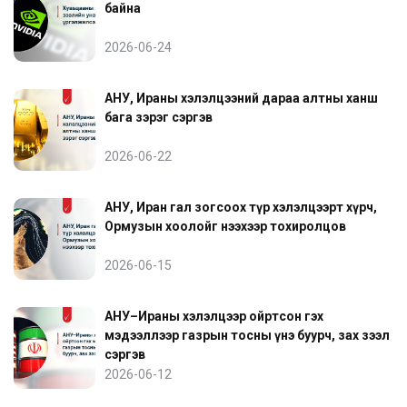
байна
2026-06-24
АНУ, Ираны хэлэлцээний дараа алтны ханш
бага зэрэг сэргэв
2026-06-22
АНУ, Иран гал зогсоох түр хэлэлцээрт хүрч,
Ормузын хоолойг нээхээр тохиролцов
2026-06-15
АНУ–Ираны хэлэлцээр ойртсон гэх
мэдээллээр газрын тосны үнэ буурч, зах зээл
сэргэв
2026-06-12