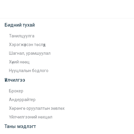
Бидний тухай
Танилцуулга
Хэрэгжүүлсэн төслүүд
Шагнал, урамшуулал
Хүний нөөц
Нууцлалын бодлого
Үйлчилгээ
Брокер
Андеррайтер
Хөрөнгө оруулалтын зөвлөх
Үйлчилгээний нөхцөл
Таны мэдлэгт