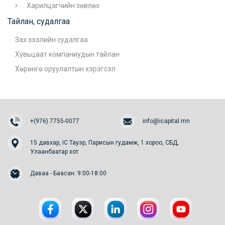
Харилцагчийн зөвлөх
Тайлан, судалгаа
Зах зээлийн судалгаа
Хувьцаат компаниудын тайлан
Хөрөнгө оруулалтын хэрэгсэл
+(976) 7755-0077
info@icapital.mn
15 давхар, IC Тауэр, Парисын гудамж, 1 хороо, СБД,
Улаанбаатар хот
Даваа - Баасан: 9:00-18:00