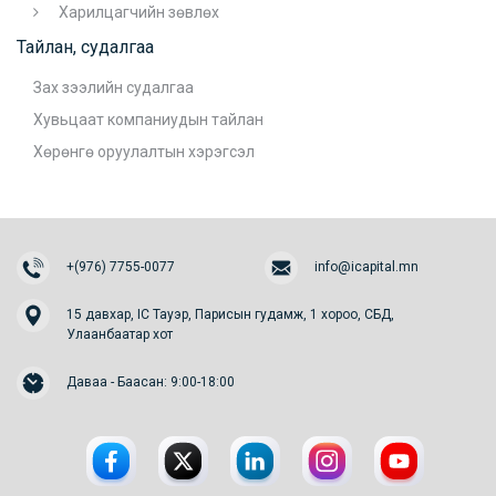
Харилцагчийн зөвлөх
Тайлан, судалгаа
Зах зээлийн судалгаа
Хувьцаат компаниудын тайлан
Хөрөнгө оруулалтын хэрэгсэл
+(976) 7755-0077
info@icapital.mn
15 давхар, IC Тауэр, Парисын гудамж, 1 хороо, СБД,
Улаанбаатар хот
Даваа - Баасан: 9:00-18:00