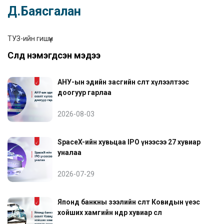
Д.Баясгалан
ТУЗ-ийн гишүүн
Сүүлд нэмэгдсэн мэдээ
АНУ-ын эдийн засгийн өсөлт хүлээлтээс
доогуур гарлаа
2026-08-03
SpaceX-ийн хувьцаа IPO үнээсээ 27 хувиар
уналаа
2026-07-29
Японд банкны зээлийн өсөлт Ковидын үеэс
хойших хамгийн өндөр хувиар өслөө