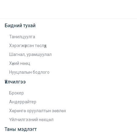
Бидний тухай
Танилцуулга
Хэрэгжүүлсэн төслүүд
Шагнал, урамшуулал
Хүний нөөц
Нууцлалын бодлого
Үйлчилгээ
Брокер
Андеррайтер
Хөрөнгө оруулалтын зөвлөх
Үйлчилгээний нөхцөл
Таны мэдлэгт