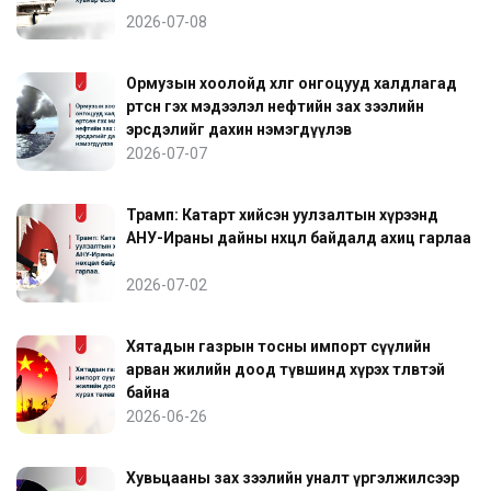
2026-07-08
Ормузын хоолойд хөлөг онгоцууд халдлагад
өртсөн гэх мэдээлэл нефтийн зах зээлийн
эрсдэлийг дахин нэмэгдүүлэв
2026-07-07
Трамп: Катарт хийсэн уулзалтын хүрээнд
АНУ-Ираны дайны нөхцөл байдалд ахиц гарлаа
2026-07-02
Хятадын газрын тосны импорт сүүлийн
арван жилийн доод түвшинд хүрэх төлөвтэй
байна
2026-06-26
Хувьцааны зах зээлийн уналт үргэлжилсээр