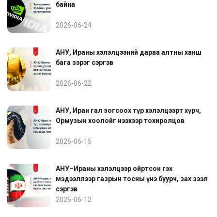
байна
2026-06-24
АНУ, Ираны хэлэлцээний дараа алтны ханш
бага зэрэг сэргэв
2026-06-22
АНУ, Иран гал зогсоох түр хэлэлцээрт хүрч,
Ормузын хоолойг нээхээр тохиролцов
2026-06-15
АНУ–Ираны хэлэлцээр ойртсон гэх
мэдээллээр газрын тосны үнэ буурч, зах зээл
сэргэв
2026-06-12