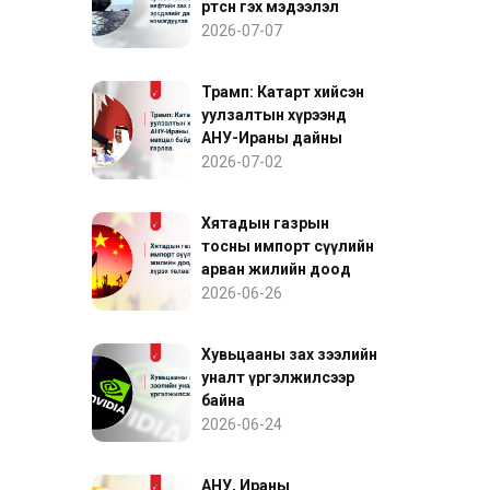
өртсөн гэх мэдээлэл
нефтийн зах зээлийн
2026-07-07
эрсдэлийг дахин
нэмэгдүүлэв
Трамп: Катарт хийсэн
уулзалтын хүрээнд
АНУ-Ираны дайны
нөхцөл байдалд ахиц
2026-07-02
гарлаа
Хятадын газрын
тосны импорт сүүлийн
арван жилийн доод
түвшинд хүрэх төлөвтэй
2026-06-26
байна
Хувьцааны зах зээлийн
уналт үргэлжилсээр
байна
2026-06-24
АНУ, Ираны