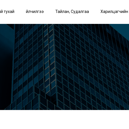
й тухай
Үйлчилгээ
Тайлан, Судалгаа
Харилцагчийн