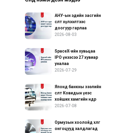
АНУ-ын эдийн засгийн
өсөлт хүлээлтээс
доогуур гарлаа
2026-08-03
SpaceX-ийн хувьцаа
IPO үнээсээ 27 хувиар
уналаа
2026-07-29
Японд банкны зээлийн
өсөлт Ковидын үеэс
хойших хамгийн өндөр
хувиар өслөө
2026-07-08
Ормузын хоолойд хөлөг
онгоцууд халдлагад