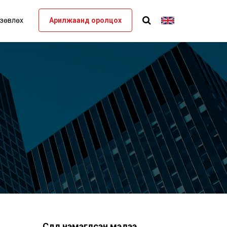
 зөвлөх
Арилжаанд оролцох
Сүүлд нэмэгдсэн мэдээ