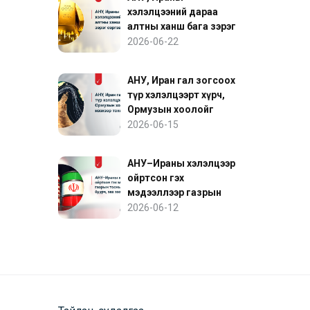
хэлэлцээний дараа
алтны ханш бага зэрэг
сэргэв
2026-06-22
АНУ, Иран гал зогсоох
түр хэлэлцээрт хүрч,
Ормузын хоолойг
нээхээр тохиролцов
2026-06-15
АНУ–Ираны хэлэлцээр
ойртсон гэх
мэдээллээр газрын
тосны үнэ буурч, зах
2026-06-12
зээл сэргэв