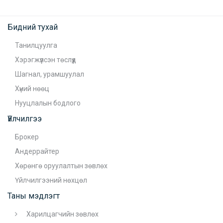
Бидний тухай
Танилцуулга
Хэрэгжүүлсэн төслүүд
Шагнал, урамшуулал
Хүний нөөц
Нууцлалын бодлого
Үйлчилгээ
Брокер
Андеррайтер
Хөрөнгө оруулалтын зөвлөх
Үйлчилгээний нөхцөл
Таны мэдлэгт
Харилцагчийн зөвлөх