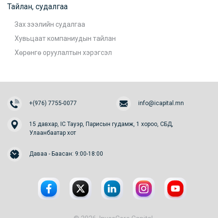
Тайлан, судалгаа
Зах зээлийн судалгаа
Хувьцаат компаниудын тайлан
Хөрөнгө оруулалтын хэрэгсэл
+(976) 7755-0077
info@icapital.mn
15 давхар, IC Тауэр, Парисын гудамж, 1 хороо, СБД,
Улаанбаатар хот
Даваа - Баасан: 9:00-18:00