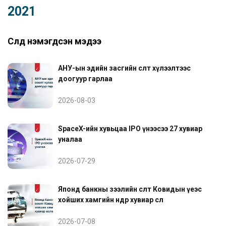
2021
Сүүлд нэмэгдсэн мэдээ
АНУ-ын эдийн засгийн өсөлт хүлээлтээс
доогуур гарлаа
2026-08-03
SpaceX-ийн хувьцаа IPO үнээсээ 27 хувиар
уналаа
2026-07-29
Японд банкны зээлийн өсөлт Ковидын үеэс
хойших хамгийн өндөр хувиар өслөө
2026-07-08