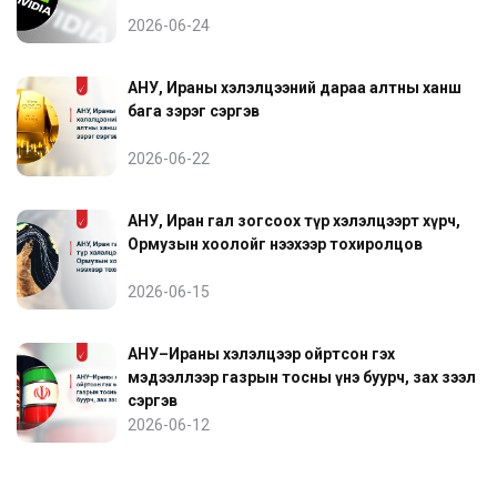
2026-06-24
АНУ, Ираны хэлэлцээний дараа алтны ханш
бага зэрэг сэргэв
2026-06-22
АНУ, Иран гал зогсоох түр хэлэлцээрт хүрч,
Ормузын хоолойг нээхээр тохиролцов
2026-06-15
АНУ–Ираны хэлэлцээр ойртсон гэх
мэдээллээр газрын тосны үнэ буурч, зах зээл
сэргэв
2026-06-12