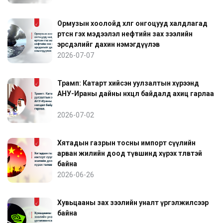
Ормузын хоолойд хөлөг онгоцууд халдлагад
өртсөн гэх мэдээлэл нефтийн зах зээлийн
эрсдэлийг дахин нэмэгдүүлэв
2026-07-07
Трамп: Катарт хийсэн уулзалтын хүрээнд
АНУ-Ираны дайны нөхцөл байдалд ахиц гарлаа
2026-07-02
Хятадын газрын тосны импорт сүүлийн
арван жилийн доод түвшинд хүрэх төлөвтэй
байна
2026-06-26
Хувьцааны зах зээлийн уналт үргэлжилсээр
байна