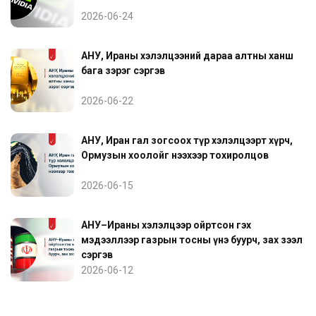
2026-06-24
АНУ, Ираны хэлэлцээний дараа алтны ханш
бага зэрэг сэргэв
2026-06-22
АНУ, Иран гал зогсоох түр хэлэлцээрт хүрч,
Ормузын хоолойг нээхээр тохиролцов
2026-06-15
АНУ–Ираны хэлэлцээр ойртсон гэх
мэдээллээр газрын тосны үнэ буурч, зах зээл
сэргэв
2026-06-12