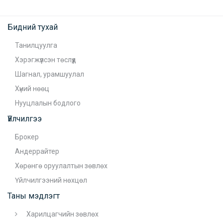
Бидний тухай
Танилцуулга
Хэрэгжүүлсэн төслүүд
Шагнал, урамшуулал
Хүний нөөц
Нууцлалын бодлого
Үйлчилгээ
Брокер
Андеррайтер
Хөрөнгө оруулалтын зөвлөх
Үйлчилгээний нөхцөл
Таны мэдлэгт
Харилцагчийн зөвлөх