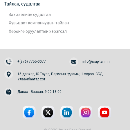
Тайлан, судалгаа
Зах зээлийн судалгаа
Хувьцаат компаниудын тайлан
Хөрөнгө оруулалтын хэрэгсэл
+(976) 7755-0077
info@icapital.mn
15 давхар, IC Тауэр, Парисын гудамж, 1 хороо, СБД,
Улаанбаатар хот
Даваа - Баасан: 9:00-18:00