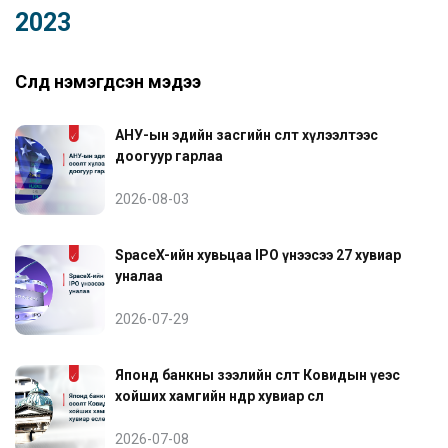
2023
Сүүлд нэмэгдсэн мэдээ
АНУ-ын эдийн засгийн өсөлт хүлээлтээс
доогуур гарлаа
2026-08-03
SpaceX-ийн хувьцаа IPO үнээсээ 27 хувиар
уналаа
2026-07-29
Японд банкны зээлийн өсөлт Ковидын үеэс
хойших хамгийн өндөр хувиар өслөө
2026-07-08