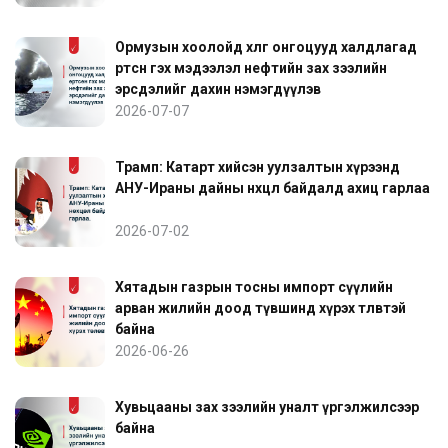
Ормузын хоолойд хөлөг онгоцууд халдлагад
өртсөн гэх мэдээлэл нефтийн зах зээлийн
эрсдэлийг дахин нэмэгдүүлэв
2026-07-07
Трамп: Катарт хийсэн уулзалтын хүрээнд
АНУ-Ираны дайны нөхцөл байдалд ахиц гарлаа
2026-07-02
Хятадын газрын тосны импорт сүүлийн
арван жилийн доод түвшинд хүрэх төлөвтэй
байна
2026-06-26
Хувьцааны зах зээлийн уналт үргэлжилсээр
байна