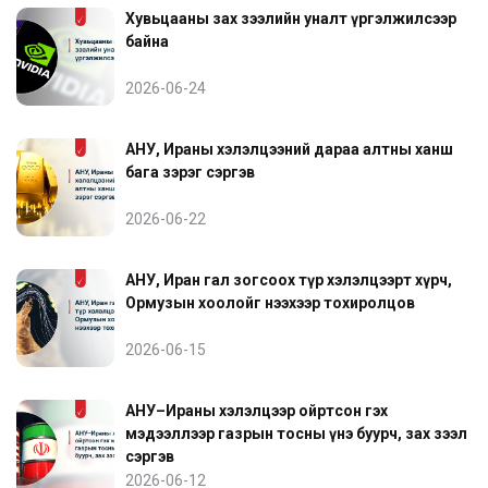
Хувьцааны зах зээлийн уналт үргэлжилсээр
байна
2026-06-24
АНУ, Ираны хэлэлцээний дараа алтны ханш
бага зэрэг сэргэв
2026-06-22
АНУ, Иран гал зогсоох түр хэлэлцээрт хүрч,
Ормузын хоолойг нээхээр тохиролцов
2026-06-15
АНУ–Ираны хэлэлцээр ойртсон гэх
мэдээллээр газрын тосны үнэ буурч, зах зээл
сэргэв
2026-06-12