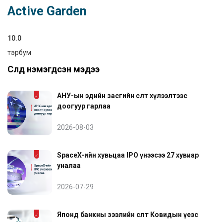
Active Garden
10.0
тэрбум
Сүүлд нэмэгдсэн мэдээ
АНУ-ын эдийн засгийн өсөлт хүлээлтээс
доогуур гарлаа
2026-08-03
SpaceX-ийн хувьцаа IPO үнээсээ 27 хувиар
уналаа
2026-07-29
Японд банкны зээлийн өсөлт Ковидын үеэс