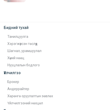
Бидний тухай
Танилцуулга
Хэрэгжүүлсэн төслүүд
Шагнал, урамшуулал
Хүний нөөц
Нууцлалын бодлого
Үйлчилгээ
Брокер
Андеррайтер
Хөрөнгө оруулалтын зөвлөх
Үйлчилгээний нөхцөл