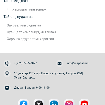
Таны мэдлэгт
Харилцагчийн зөвлөх
Тайлан, судалгаа
Зах зээлийн судалгаа
Хувьцаат компаниудын тайлан
Хөрөнгө оруулалтын хэрэгсэл
+(976) 7755-0077
info@icapital.mn
15 давхар, IC Тауэр, Парисын гудамж, 1 хороо, СБД,
Улаанбаатар хот
Даваа - Баасан: 9:00-18:00