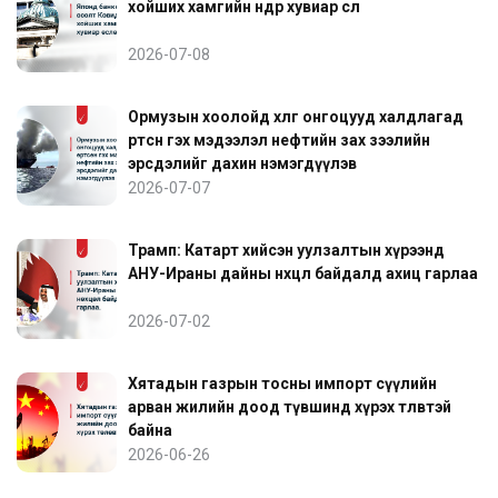
хойших хамгийн өндөр хувиар өслөө
2026-07-08
Ормузын хоолойд хөлөг онгоцууд халдлагад
өртсөн гэх мэдээлэл нефтийн зах зээлийн
эрсдэлийг дахин нэмэгдүүлэв
2026-07-07
Трамп: Катарт хийсэн уулзалтын хүрээнд
АНУ-Ираны дайны нөхцөл байдалд ахиц гарлаа
2026-07-02
Хятадын газрын тосны импорт сүүлийн
арван жилийн доод түвшинд хүрэх төлөвтэй
байна
2026-06-26