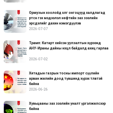
Ормузын хоолойд хөлөг онгоцууд халдлагад
өртсөн гэх мэдээлэл нефтийн зах зээлийн
эрсдэлийг дахин нэмэгдүүлэв
2026-07-07
Трамп: Катарт хийсэн уулзалтын хүрээнд
АНУ-Ираны дайны нөхцөл байдалд ахиц гарлаа
2026-07-02
Хятадын газрын тосны импорт сүүлийн
арван жилийн доод түвшинд хүрэх төлөвтэй
байна
2026-06-26
Хувьцааны зах зээлийн уналт үргэлжилсээр
байна