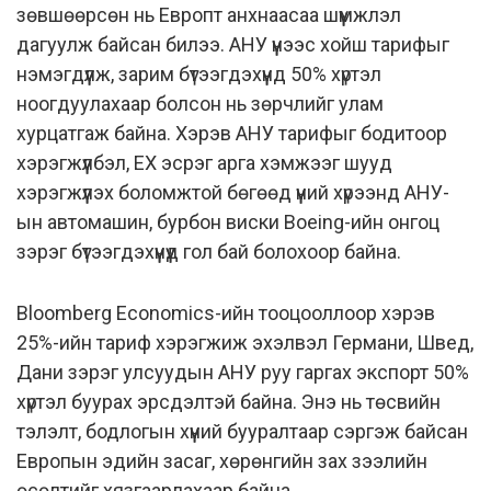
зөвшөөрсөн нь Европт анхнаасаа шүүмжлэл
дагуулж байсан билээ. АНУ үүнээс хойш тарифыг
нэмэгдүүлж, зарим бүтээгдэхүүнд 50% хүртэл
ноогдуулахаар болсон нь зөрчлийг улам
хурцатгаж байна. Хэрэв АНУ тарифыг бодитоор
хэрэгжүүлбэл, ЕХ эсрэг арга хэмжээг шууд
хэрэгжүүлэх боломжтой бөгөөд үүний хүрээнд АНУ-
ын автомашин, бурбон виски Boeing-ийн онгоц
зэрэг бүтээгдэхүүнүүд гол бай болохоор байна.
Bloomberg Economics-ийн тооцооллоор хэрэв
25%-ийн тариф хэрэгжиж эхэлвэл Германи, Швед,
Дани зэрэг улсуудын АНУ руу гаргах экспорт 50%
хүртэл буурах эрсдэлтэй байна. Энэ нь төсвийн
тэлэлт, бодлогын хүүний бууралтаар сэргэж байсан
Европын эдийн засаг, хөрөнгийн зах зээлийн
өсөлтийг хязгаарлахаар байна.