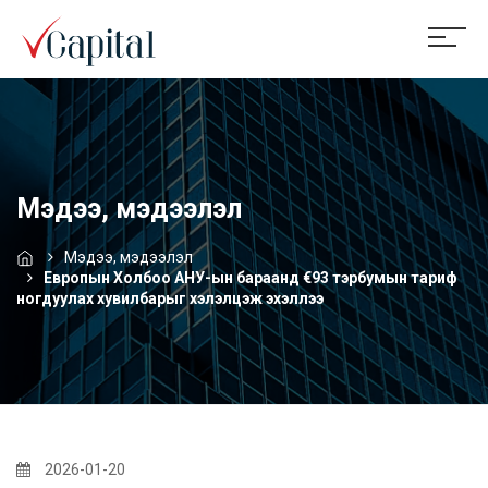
Мэдээ, мэдээлэл
Мэдээ, мэдээлэл
Европын Холбоо АНУ-ын бараанд €93 тэрбумын тариф
ногдуулах хувилбарыг хэлэлцэж эхэллээ
2026-01-20