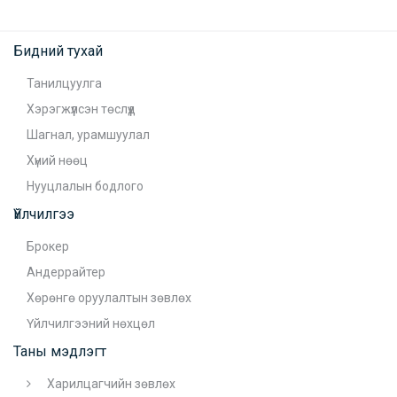
Бидний тухай
Танилцуулга
Хэрэгжүүлсэн төслүүд
Шагнал, урамшуулал
Хүний нөөц
Нууцлалын бодлого
Үйлчилгээ
Брокер
Андеррайтер
Хөрөнгө оруулалтын зөвлөх
Үйлчилгээний нөхцөл
Таны мэдлэгт
Харилцагчийн зөвлөх