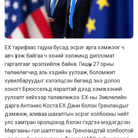
ЕХ тарифаас гадна бусад эсрэг арга хэмжээг ч
авч үзэж байгаа ч эхний ээлжинд дипломат
гаргалгааг эрэлхийлж байна. Гишүүн 27 орны
төлөөлөгчид аль хэдийн уулзаж, боломжит
хувилбаруудыг хэлэлцсэн бөгөөд энэ долоо
хоногт Брюссельд яаралтай дээд хэмжээний
уулзалт хийхээр төлөвлөжээ. ЕХ-ны Зөвлөлийн
дарга Антонио Коста ЕХ Дани болон Гренландыг
дэмжиж, аливаа шахалтын эсрэг холбооны нийт
улс хамтран оролцоход бэлэн гэдгээ мэдэгдсэн.
Маргааны гол шалтгаан нь Гренландтай холбоотой