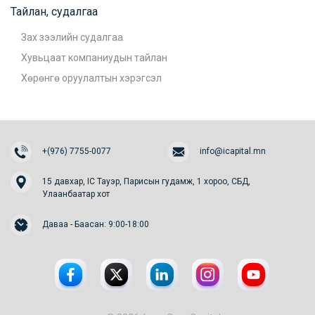
Тайлан, судалгаа
Зах зээлийн судалгаа
Хувьцаат компаниудын тайлан
Хөрөнгө оруулалтын хэрэгсэл
+(976) 7755-0077
info@icapital.mn
15 давхар, IC Тауэр, Парисын гудамж, 1 хороо, СБД,
Улаанбаатар хот
Даваа - Баасан: 9:00-18:00