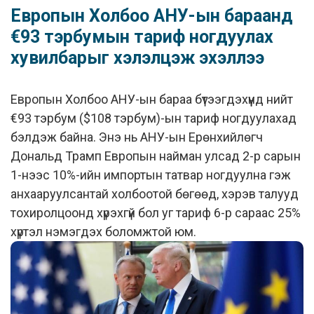
Европын Холбоо АНУ-ын бараанд
€93 тэрбумын тариф ногдуулах
хувилбарыг хэлэлцэж эхэллээ
Европын Холбоо АНУ-ын бараа бүтээгдэхүүнд нийт
€93 тэрбум ($108 тэрбум)-ын тариф ногдуулахад
бэлдэж байна. Энэ нь АНУ-ын Ерөнхийлөгч
Дональд Трамп Европын найман улсад 2-р сарын
1-нээс 10%-ийн импортын татвар ногдуулна гэж
анхааруулсантай холбоотой бөгөөд, хэрэв талууд
тохиролцоонд хүрэхгүй бол уг тариф 6-р сараас 25%
хүртэл нэмэгдэх боломжтой юм.