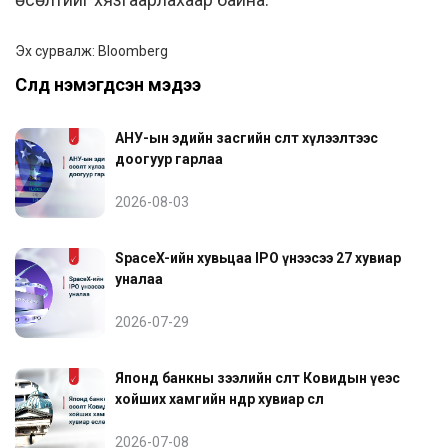
Эх сурвалж: Bloomberg
Сүүлд нэмэгдсэн мэдээ
АНУ-ын эдийн засгийн өсөлт хүлээлтээс
доогуур гарлаа
2026-08-03
SpaceX-ийн хувьцаа IPO үнээсээ 27 хувиар
уналаа
2026-07-29
Японд банкны зээлийн өсөлт Ковидын үеэс
хойших хамгийн өндөр хувиар өслөө
2026-07-08