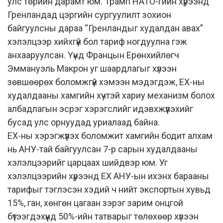
улс төрийн дарамт юм. Трамп НАТО-гийн хүрээнд
Гренландад цэргийн сургуулилт зохион
байгуулсны дараа “Гренландыг худалдан авах”
хэлэлцээр хийхгүй бол тариф ногдуулна гэж
анхааруулсан. Үүнд Францын Ерөнхийлөгч
Эммануэль Макрон уг шаардлагыг хүлээн
зөвшөөрөх боломжгүй хэмээн мэдэгдэж, ЕХ-ны
худалдааны хамгийн хүчтэй хариу механизм болох
албадлагын эсрэг хэрэгслийг идэвхжүүлэхийг
бусад улс орнуудад уриалаад байна.
ЕХ-ны хэрэгжүүлэх боломжит хамгийн бодит алхам
нь АНУ-тай байгуулсан 7-р сарын худалдааны
хэлэлцээрийг царцаах шийдвэр юм. Уг
хэлэлцээрийн хүрээнд ЕХ АНУ-ын ихэнх барааны
тарифыг тэглэсэн хэдий ч нийт экспортын хувьд
15%, ган, хөнгөн цагаан зэрэг зарим онцгой
бүтээгдэхүүнд 50%-ийн татварыг төлөхөөр хүлээн