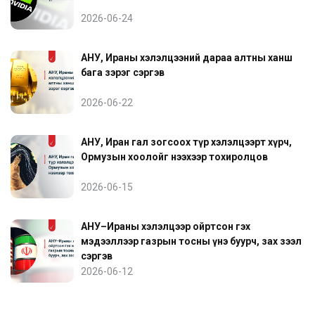
2026-06-24
АНУ, Ираны хэлэлцээний дараа алтны ханш
бага зэрэг сэргэв
2026-06-22
АНУ, Иран гал зогсоох түр хэлэлцээрт хүрч,
Ормузын хоолойг нээхээр тохиролцов
2026-06-15
АНУ–Ираны хэлэлцээр ойртсон гэх
мэдээллээр газрын тосны үнэ буурч, зах зээл
сэргэв
2026-06-12