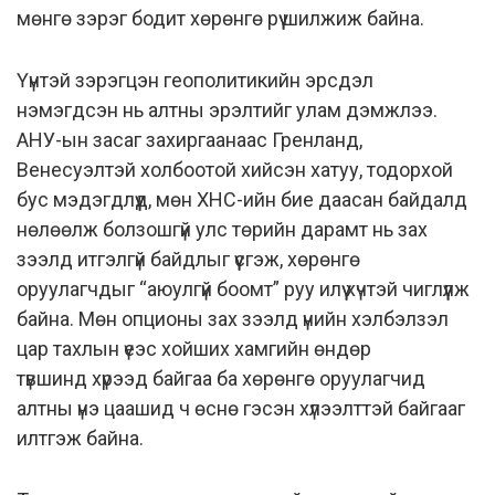
мөнгө зэрэг бодит хөрөнгө рүү шилжиж байна.
Үүнтэй зэрэгцэн геополитикийн эрсдэл
нэмэгдсэн нь алтны эрэлтийг улам дэмжлээ.
АНУ-ын засаг захиргаанаас Гренланд,
Венесуэлтэй холбоотой хийсэн хатуу, тодорхой
бус мэдэгдлүүд, мөн ХНС-ийн бие даасан байдалд
нөлөөлж болзошгүй улс төрийн дарамт нь зах
зээлд итгэлгүй байдлыг үүсгэж, хөрөнгө
оруулагчдыг “аюулгүй боомт” руу илүү хүчтэй чиглүүлж
байна. Мөн опционы зах зээлд үнийн хэлбэлзэл
цар тахлын үеэс хойших хамгийн өндөр
түвшинд хүрээд байгаа ба хөрөнгө оруулагчид
алтны үнэ цаашид ч өснө гэсэн хүлээлттэй байгааг
илтгэж байна.