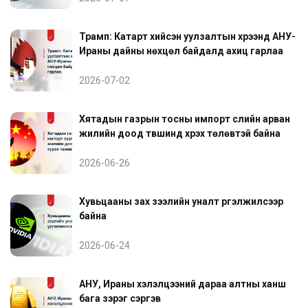
Трамп: Катарт хийсэн уулзалтын хүрээнд АНУ-
Ираны дайны нөхцөл байдалд ахиц гарлаа
2026-07-02
Хятадын газрын тосны импорт сүүлийн арван
жилийн доод түвшинд хүрэх төлөвтэй байна
2026-06-26
Хувьцааны зах зээлийн уналт үргэлжилсээр
байна
2026-06-24
АНУ, Ираны хэлэлцээний дараа алтны ханш
бага зэрэг сэргэв