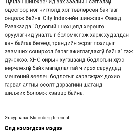
Түүнчлэн шинжээчид зах зээлийн сэтгэлзүй
одоогоор нэг чиглэлд хэт төвлөрсөн байгааг
онцолж байна. City Index-ийн шинжээч Фавад
Разакзада “Одоогийн нөхцөлд хөрөнгө
оруулагчид уналтыг боломж гэж харж худалдан
авч байгаа бөгөөд трендийн эсрэг позицыг
эзэмших сонирхол бараг ажиглагдахгүй байна” гэж
дүгнэжээ. ХНС ойрын хугацаанд бодлогын хүүгээ
өөрчлөхгүй байх магадлалтай ч ирэх саруудад
мөнгөний зөөлөн бодлогыг хэрэгжүүлэх дохио
гарвал алтны өсөлт дараагийн шатанд
шилжих боломж хэвээр байна.
Эх сурвалж: Bloomberg terminal
Сүүлд нэмэгдсэн мэдээ