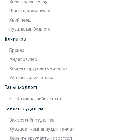
Хэрэгжүүлсэн төслүүд
Шагнал, урамшуулал
Хүний нөөц
Нууцлалын бодлого
Үйлчилгээ
Брокер
Андеррайтер
Хөрөнгө оруулалтын зөвлөх
Үйлчилгээний нөхцөл
Таны мэдлэгт
Харилцагчийн зөвлөх
Тайлан, судалгаа
Зах зээлийн судалгаа
Хувьцаат компаниудын тайлан
Хөрөнгө оруулалтын хэрэгсэл