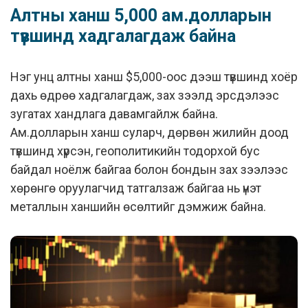
Алтны ханш 5,000 ам.долларын
түвшинд хадгалагдаж байна
Нэг унц алтны ханш $5,000-оос дээш түвшинд хоёр
дахь өдрөө хадгалагдаж, зах зээлд эрсдэлээс
зугатах хандлага давамгайлж байна.
Ам.долларын ханш суларч, дөрвөн жилийн доод
түвшинд хүрсэн, геополитикийн тодорхой бус
байдал ноёлж байгаа болон бондын зах зээлээс
хөрөнгө оруулагчид татгалзаж байгаа нь үнэт
металлын ханшийн өсөлтийг дэмжиж байна.