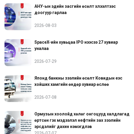
АНУ-ын эдийн засгийн өсөлт хүлээлтээс
доогуур гарлаа
2026-08-03
SpaceX-ийн хувьцаа IPO үнээсээ 27 хувиар
уналаа
2026-07-29
Японд банкны зээлийн өсөлт Ковидын үеэс
хойших хамгийн өндөр хувиар өслөө
2026-07-08
Ормузын хоолойд хөлөг онгоцууд халдлагад
өртсөн гэх мэдээлэл нефтийн зах зээлийн
эрсдэлийг дахин нэмэгдүүлэв
2026-07-07