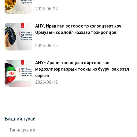
2026-06-22
АНУ, Иран гал зогсоох түр хэлэлцээрт хүрч,
Ормузын хоолойг нээхээр тохиролцов
2026-06-15
АНУ–Ираны хэлэлцээр ойртсон гэх
мэдээллээр газрын тосны үнэ буурч, зах зээл
сэргэв
2026-06-12
Бидний тухай
Танилцуулга