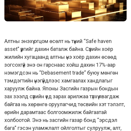
Алтны энэхүү огцом өсөлт нь түүний “Safe haven
asset” үүргийг дахин баталж байна. Сүүлийн хоёр
жилийн хугацаанд алтны үнэ хоёр дахин өсөөд
зогсохгүй энэ он гарснаас хойш дахин 17%-аар
нэмэгдсэн нь “Debasement trade” буюу мөнгөн
тэмдэгтийн үнэгүйдлээс хамгаалах хандлагыг
харуулж байна. Японы Засгийн газрын бондын
зах зээлд сүүлийн үед зарах арилжаа түлхүү явагдаж
байгаа нь хөрөнгө оруулагчид төсвийн хэт тэлэлт,
өрийн дарамтаас болгоомжилж байгаатай
холбоотой. Энэ нь засгийн газар бонд “эрсдэл
бага” гэсэн уламжлалт ойлголтыг сулруулж, алт,