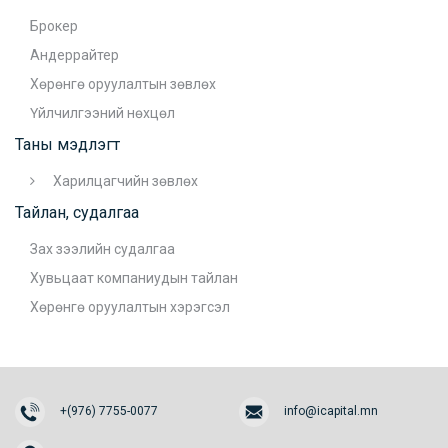
Брокер
Андеррайтер
Хөрөнгө оруулалтын зөвлөх
Үйлчилгээний нөхцөл
Таны мэдлэгт
Харилцагчийн зөвлөх
Тайлан, судалгаа
Зах зээлийн судалгаа
Хувьцаат компаниудын тайлан
Хөрөнгө оруулалтын хэрэгсэл
+(976) 7755-0077
info@icapital.mn