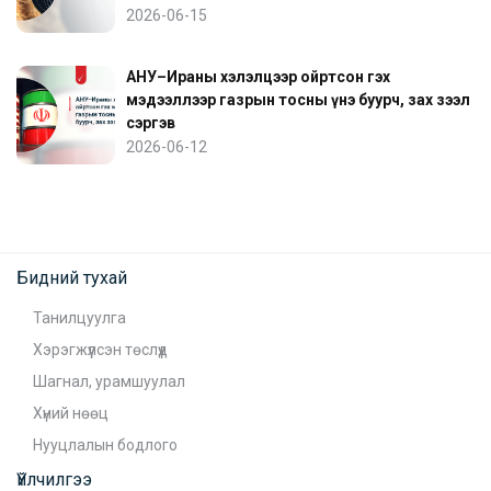
2026-06-15
АНУ–Ираны хэлэлцээр ойртсон гэх
мэдээллээр газрын тосны үнэ буурч, зах зээл
сэргэв
2026-06-12
Бидний тухай
Танилцуулга
Хэрэгжүүлсэн төслүүд
Шагнал, урамшуулал
Хүний нөөц
Нууцлалын бодлого
Үйлчилгээ