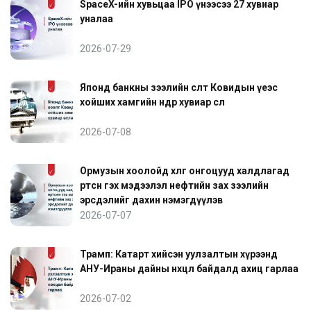
SpaceX-ийн хувьцаа IPO үнээсээ 27 хувиар
уналаа
2026-07-29
Японд банкны зээлийн өсөлт Ковидын үеэс
хойших хамгийн өндөр хувиар өслөө
2026-07-08
Ормузын хоолойд хөлөг онгоцууд халдлагад
өртсөн гэх мэдээлэл нефтийн зах зээлийн
эрсдэлийг дахин нэмэгдүүлэв
2026-07-07
Трамп: Катарт хийсэн уулзалтын хүрээнд
АНУ-Ираны дайны нөхцөл байдалд ахиц гарлаа
2026-07-02