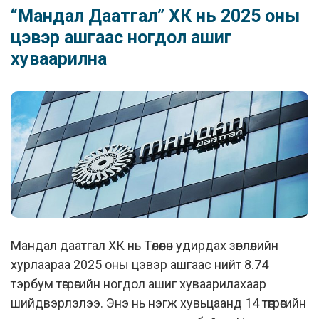
“Мандал Даатгал” ХК нь 2025 оны
цэвэр ашгаас ногдол ашиг
хуваарилна
Мандал даатгал ХК нь Төлөөлөн удирдах зөвлөлийн
хурлаараа 2025 оны цэвэр ашгаас нийт 8.74
тэрбум төгрөгийн ногдол ашиг хуваарилахаар
шийдвэрлэлээ. Энэ нь нэгж хувьцаанд 14 төгрөгийн