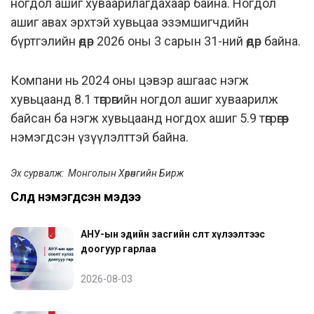
ногдол ашиг хуваарилагдахаар байна. Ногдол
ашиг авах эрхтэй хувьцаа эзэмшигчдийн
бүртгэлийн өдөр 2026 оны 3 сарын 31-ний өдөр байна.
Компани нь 2024 оны цэвэр ашгаас нэгж
хувьцаанд 8.1 төгрөгийн ногдол ашиг хуваарилж
байсан ба нэгж хувьцаанд ногдох ашиг 5.9 төгрөгөөр
нэмэгдсэн үзүүлэлттэй байна.
Эх сурвалж: Монголын Хөрөнгийн Бирж
Сүүлд нэмэгдсэн мэдээ
АНУ-ын эдийн засгийн өсөлт хүлээлтээс
доогуур гарлаа
2026-08-03