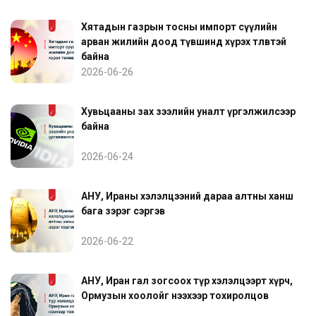
Хятадын газрын тосны импорт сүүлийн
арван жилийн доод түвшинд хүрэх төлөвтэй
байна
2026-06-26
Хувьцааны зах зээлийн уналт үргэлжилсээр
байна
2026-06-24
АНУ, Ираны хэлэлцээний дараа алтны ханш
бага зэрэг сэргэв
2026-06-22
АНУ, Иран гал зогсоох түр хэлэлцээрт хүрч,
Ормузын хоолойг нээхээр тохиролцов