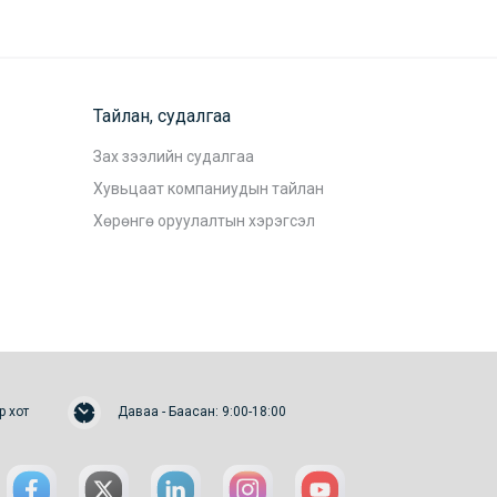
Тайлан, судалгаа
Зах зээлийн судалгаа
Хувьцаат компаниудын тайлан
Хөрөнгө оруулалтын хэрэгсэл
р хот
Даваа - Баасан: 9:00-18:00