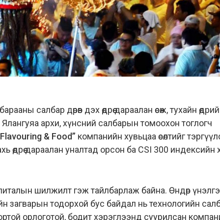
ааны салбар дөрөв дэх өдрөө дараалан өсөж, тухайн өдри
. Ялангуяа архи, хүнсний салбарын томоохон тоглогч
 Flavouring & Food”
компанийн хувьцаа өсөлтийг тэргүү
хь өдрөө дараалан уналтад орсон ба CSI 300 индексийн
капиталын шилжилт гэж тайлбарлаж байна. Өндөр үнэлгэ
н загварын тодорхой бус байдал нь технологийн сал
гтвортой орлоготой, бодит хэрэглээнд суурилсан компа