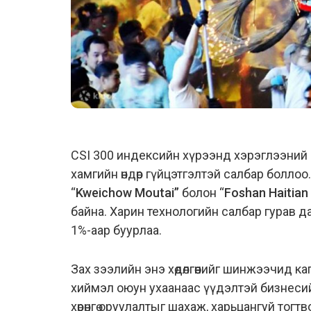
CSI 300 индексийн хүрээнд хэрэглээний бар
хамгийн өндөр гүйцэтгэлтэй салбар боллоо
“
Kweichow Moutai”
болон “
Foshan Haitian
байна. Харин технологийн салбар гурав да
1%-аар буурлаа.
Зах зээлийн энэ хөдөлгөөнийг шинжээчид 
хиймэл оюун ухаанаас үүдэлтэй бизнесий
хөрөнгө оруулалтыг шахаж, харьцангуй то