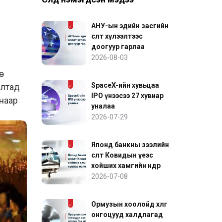
АНУ-ын эдийн засгийн
өсөлт хүлээлтээс
доогуур гарлаа
2026-08-03
SpaceX-ийн хувьцаа
алтад
IPO үнээсээ 27 хувиар
наар
уналаа
2026-07-29
Японд банкны зээлийн
өсөлт Ковидын үеэс
хойших хамгийн өндөр
хувиар өслөө
2026-07-08
Ормузын хоолойд хөлөг
онгоцууд халдлагад