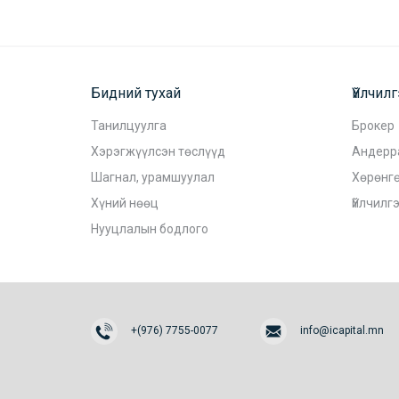
Бидний тухай
Үйлчил
Танилцуулга
Брокер
Хэрэгжүүлсэн төслүүд
Андерр
Шагнал, урамшуулал
Хөрөнгө
Хүний нөөц
Үйлчилг
Нууцлалын бодлого
+(976) 7755-0077
info@icapital.mn