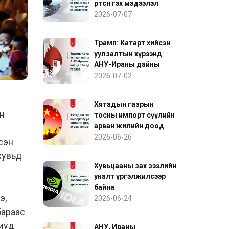
өртсөн гэх мэдээлэл
нефтийн зах зээлийн
2026-07-07
эрсдэлийг дахин
нэмэгдүүлэв
Трамп: Катарт хийсэн
уулзалтын хүрээнд
АНУ-Ираны дайны
нөхцөл байдалд ахиц
2026-07-02
гарлаа
Хятадын газрын
йн
тосны импорт сүүлийн
арван жилийн доод
түвшинд хүрэх төлөвтэй
2026-06-26
лсэн
байна
 хувьд
Хувьцааны зах зээлийн
уналт үргэлжилсээр
байна
э,
2026-06-24
бараас
ниуд
АНУ, Ираны