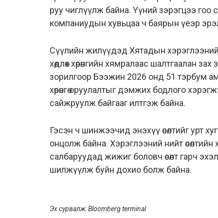
руу чиглүүлж байна. Үүний зэрэгцээ гоо 
компаниудын хувьцаа ч баярын үеэр эрэл
Сүүлийн жилүүдэд Хятадын хэрэглээний 
хөдлөх хөрөнгийн хямралаас шалтгаалан за
зорилгоор Бээжин 2026 онд 51 тэрбум ам
хөрөнгө оруулалтыг дэмжих бодлого хэрэг
сайжруулж байгааг илтгэж байна.
Гэсэн ч шинжээчид энэхүү өсөлтийг урт ху
онцолж байна. Хэрэглээний нийт өсөлтийн
салбаруудад жижиг боловч өсөлт гарч эхэ
шилжүүлж буйн дохио болж байна.
Эх сурвалж: Bloomberg terminal