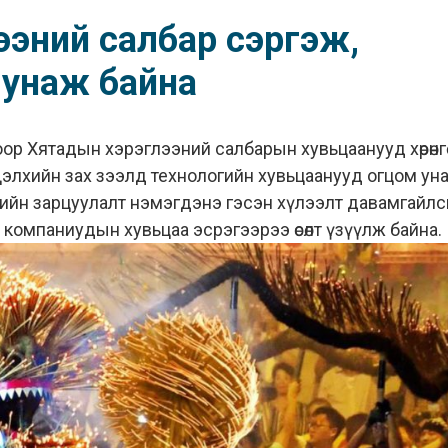
лээний салбар сэргэж,
 унаж байна
оор Хятадын хэрэглээний салбарын хувьцаанууд хөрөнгө
элхийн зах зээлд технологийн хувьцаанууд огцом ун
дийн зарцуулалт нэмэгдэнэ гэсэн хүлээлт давамгайлс
омпаниудын хувьцаа эсрэгээрээ өсөлт үзүүлж байна.