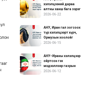
хэлэлцээний дараа
алтны ханш бага зэрэг
сэргэв
2026-06-22
 үл
АНУ, Иран гал зогсоох
түр хэлэлцээрт хүрч,
болон
Ормузын хоолойг
нээхээр тохиролцов
2026-06-15
АНУ–Ираны хэлэлцээр
ойртсон гэх
гааг
мэдээллээр газрын
н
тосны үнэ буурч, зах
2026-06-12
зээл сэргэв