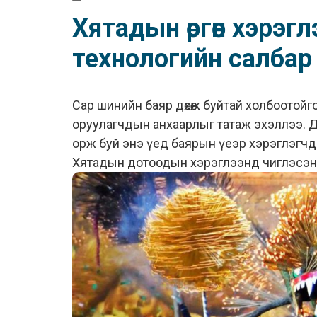
Хятадын өргөн хэрэг
технологийн салбар
Сар шинийн баяр дөхөж буйтай холбоотойг
оруулагчдын анхаарлыг татаж эхэллээ. Д
орж буй энэ үед баярын үеэр хэрэглэгч
Хятадын дотоодын хэрэглээнд чиглэсэн к