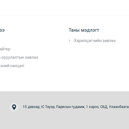
гээ
Таны мэдлэгт
Харилцагчийн зөвлөх
айтер
 оруулалтын зөвлөх
ээний нөхцөл
15 давхар, IC Тауэр, Парисын гудамж, 1 хороо, СБД, Улаанбаата