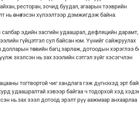
сайхан, ресторан, зочид буудал, агаарын тээврийн
т нь өснө гэсэн хүлээлтээр дэмжигдэж байна.
салбар эдийн засгийн удаашрал, дефляцийн дарамт,
х зээлийн гүйцэтгэл сул байсан юм. Үүнийг сайжруулах
.долларын төсвийн багц зарлаж, дотоодын хэрэглээ 
жүүлж эхэлсэн нь зах зээлийн сэтгэл зүйг хэсэгчлэн
гацааны тогтвортой чиг хандлага гэж дүгнэхэд эрт бай
 хурд удаашралтай хэвээр байгаа ч тодорхой хэд хэдэ
лсэн нь зах зээл дотоод эрэлт рүү аажмаар анхаарлаа