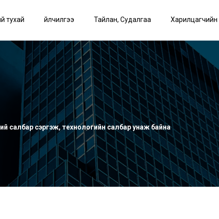
й тухай
Үйлчилгээ
Тайлан, Судалгаа
Харилцагчийн
эний салбар сэргэж, технологийн салбар унаж байна