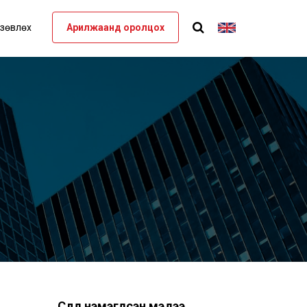
 зөвлөх
Арилжаанд оролцох
Сүүлд нэмэгдсэн мэдээ