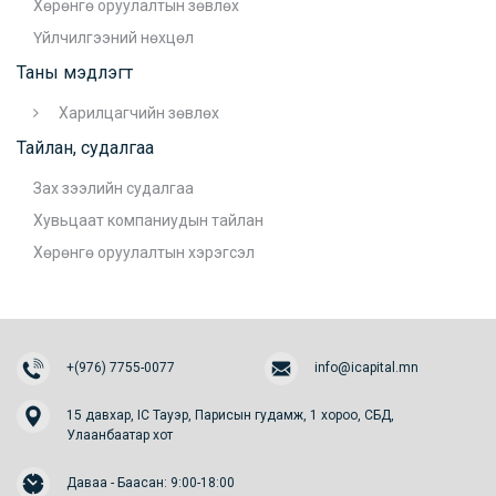
Хөрөнгө оруулалтын зөвлөх
Үйлчилгээний нөхцөл
Таны мэдлэгт
Харилцагчийн зөвлөх
Тайлан, судалгаа
Зах зээлийн судалгаа
Хувьцаат компаниудын тайлан
Хөрөнгө оруулалтын хэрэгсэл
+(976) 7755-0077
info@icapital.mn
15 давхар, IC Тауэр, Парисын гудамж, 1 хороо, СБД,
Улаанбаатар хот
Даваа - Баасан: 9:00-18:00