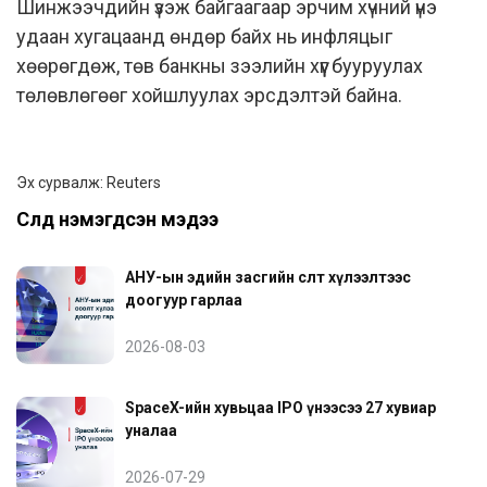
Шинжээчдийн үзэж байгаагаар эрчим хүчний үнэ
удаан хугацаанд өндөр байх нь инфляцыг
хөөрөгдөж, төв банкны зээлийн хүүг бууруулах
төлөвлөгөөг хойшлуулах эрсдэлтэй байна.
Эх сурвалж:
Reuters
Сүүлд нэмэгдсэн мэдээ
АНУ-ын эдийн засгийн өсөлт хүлээлтээс
доогуур гарлаа
2026-08-03
SpaceX-ийн хувьцаа IPO үнээсээ 27 хувиар
уналаа
2026-07-29