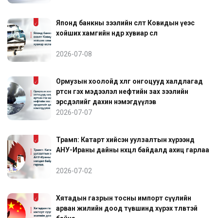
Японд банкны зээлийн өсөлт Ковидын үеэс
хойших хамгийн өндөр хувиар өслөө
2026-07-08
Ормузын хоолойд хөлөг онгоцууд халдлагад
өртсөн гэх мэдээлэл нефтийн зах зээлийн
эрсдэлийг дахин нэмэгдүүлэв
2026-07-07
Трамп: Катарт хийсэн уулзалтын хүрээнд
АНУ-Ираны дайны нөхцөл байдалд ахиц гарлаа
2026-07-02
Хятадын газрын тосны импорт сүүлийн
арван жилийн доод түвшинд хүрэх төлөвтэй