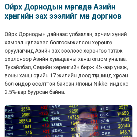
Ойрх Дорнодын мөргөлдөөн Азийн
хөрөнгийн зах зээлийг мөн доргиов
Ойрх Дорнодын дайнаас улбаалан, эрчим хүчний
хямрал нүүрлэхээс болгоомжилсон хөрөнгө
оруулагчид Азийн зах зээлээс хөрөнгөө татаж
эхэлснээр Азийн хувьцааны ханш огцом уналаа.
Тухайлбал, Сөүлийн хөрөнгийн бирж 4%-аар унаж,
воны ханш сүүлийн 17 жилийн доод түвшинд хүрсэн
бол өндөр өсөлттэй байсан Японы Nikkei индекс
2.5%-аар буурсан байна.