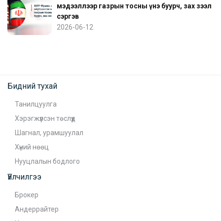
мэдээллээр газрын тосны үнэ буурч, зах зээл
сэргэв
2026-06-12
Бидний тухай
Танилцуулга
Хэрэгжүүлсэн төслүүд
Шагнал, урамшуулал
Хүний нөөц
Нууцлалын бодлого
Үйлчилгээ
Брокер
Андеррайтер