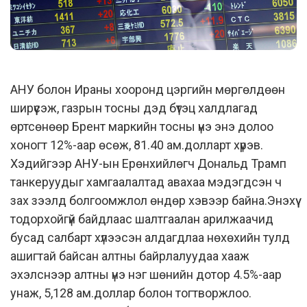
АНУ болон Ираны хооронд цэргийн мөргөлдөөн
ширүүсэж, газрын тосны дэд бүтэц халдлагад
өртсөнөөр Брент маркийн тосны үнэ энэ долоо
хоногт 12%-аар өсөж, 81.40 ам.долларт хүрэв.
Хэдийгээр АНУ-ын Ерөнхийлөгч Дональд Трамп
танкеруудыг хамгаалалтад авахаа мэдэгдсэн ч
зах зээлд болгоомжлол өндөр хэвээр байна.Энэхүү
тодорхойгүй байдлаас шалтгаалан арилжаачид
бусад салбарт хүлээсэн алдагдлаа нөхөхийн тулд
ашигтай байсан алтны байрлалуудаа хааж
эхэлснээр алтны үнэ нэг шөнийн дотор 4.5%-аар
унаж, 5,128 ам.доллар болон тогтворжлоо.