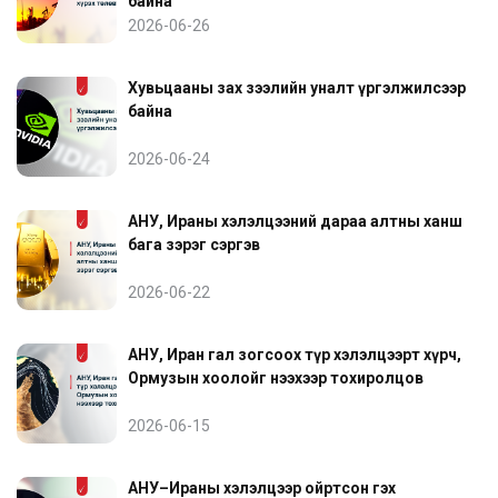
байна
2026-06-26
Хувьцааны зах зээлийн уналт үргэлжилсээр
байна
2026-06-24
АНУ, Ираны хэлэлцээний дараа алтны ханш
бага зэрэг сэргэв
2026-06-22
АНУ, Иран гал зогсоох түр хэлэлцээрт хүрч,
Ормузын хоолойг нээхээр тохиролцов
2026-06-15
АНУ–Ираны хэлэлцээр ойртсон гэх