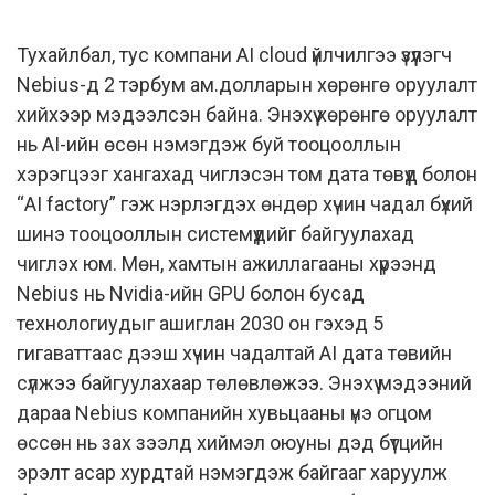
Тухайлбал, тус компани AI cloud үйлчилгээ үзүүлэгч
Nebius-д 2 тэрбум ам.долларын хөрөнгө оруулалт
хийхээр мэдээлсэн байна. Энэхүү хөрөнгө оруулалт
нь AI-ийн өсөн нэмэгдэж буй тооцооллын
хэрэгцээг хангахад чиглэсэн том дата төвүүд болон
“AI factory” гэж нэрлэгдэх өндөр хүчин чадал бүхий
шинэ тооцооллын системүүдийг байгуулахад
чиглэх юм. Мөн, хамтын ажиллагааны хүрээнд
Nebius нь Nvidia-ийн GPU болон бусад
технологиудыг ашиглан 2030 он гэхэд 5
гигаваттаас дээш хүчин чадалтай AI дата төвийн
сүлжээ байгуулахаар төлөвлөжээ. Энэхүү мэдээний
дараа Nebius компанийн хувьцааны үнэ огцом
өссөн нь зах зээлд хиймэл оюуны дэд бүтцийн
эрэлт асар хурдтай нэмэгдэж байгааг харуулж