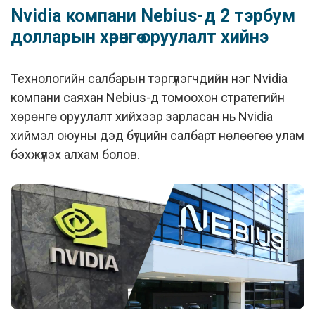
Nvidia компани Nebius-д 2 тэрбум
долларын хөрөнгө оруулалт хийнэ
Технологийн салбарын тэргүүлэгчдийн нэг Nvidia
компани саяхан Nebius-д томоохон стратегийн
хөрөнгө оруулалт хийхээр зарласан нь Nvidia
хиймэл оюуны дэд бүтцийн салбарт нөлөөгөө улам
бэхжүүлэх алхам болов.