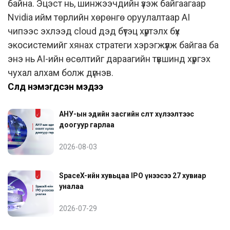
байна. Эцэст нь, шинжээчдийн үзэж байгаагаар
Nvidia ийм төрлийн хөрөнгө оруулалтаар AI
чипээс эхлээд cloud дэд бүтэц хүртэлх бүх
экосистемийг хянах стратеги хэрэгжүүлж байгаа ба
энэ нь AI-ийн өсөлтийг дараагийн түвшинд хүргэх
чухал алхам болж дүгнэв.
Сүүлд нэмэгдсэн мэдээ
АНУ-ын эдийн засгийн өсөлт хүлээлтээс
доогуур гарлаа
2026-08-03
SpaceX-ийн хувьцаа IPO үнээсээ 27 хувиар
уналаа
2026-07-29