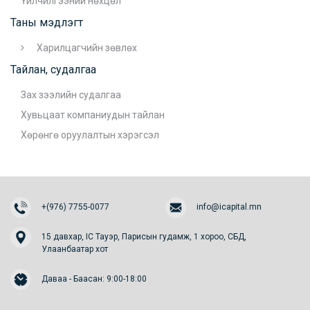
Үйлчилгээний нөхцөл
Таны мэдлэгт
Харилцагчийн зөвлөх
Тайлан, судалгаа
Зах зээлийн судалгаа
Хувьцаат компаниудын тайлан
Хөрөнгө оруулалтын хэрэгсэл
+(976) 7755-0077
info@icapital.mn
15 давхар, IC Тауэр, Парисын гудамж, 1 хороо, СБД,
Улаанбаатар хот
Даваа - Баасан: 9:00-18:00