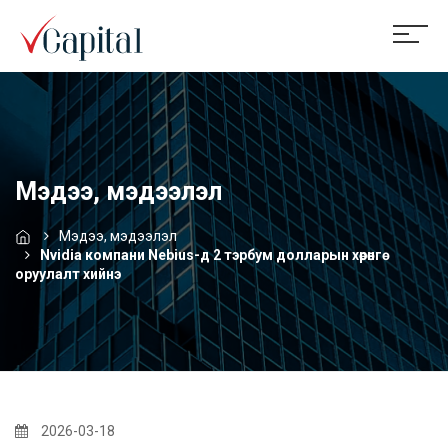
Мэдээ, мэдээлэл
Мэдээ, мэдээлэл
Nvidia компани Nebius-д 2 тэрбум долларын хөрөнгө
оруулалт хийнэ
2026-03-18