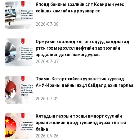
Японд банкны зээлийн өсөлт Ковидын үеэс
хойших хамгийн өндөр хувиар өслөө
2026-07-08
Ормузын хоолойд хөлөг онгоцууд халдлагад
өртсөн гэх мэдээлэл нефтийн зах зээлийн
эрсдэлийг дахин нэмэгдүүлэв
2026-07-07
Трамп: Катарт хийсэн уулзалтын хүрээнд
АНУ-Ираны дайны нөхцөл байдалд ахиц гарлаа
2026-07-02
Хятадын газрын тосны импорт сүүлийн
арван жилийн доод түвшинд хүрэх төлөвтэй
байна
2026-06-26