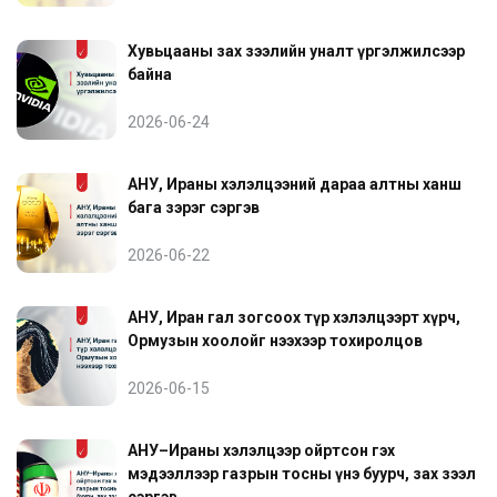
Хувьцааны зах зээлийн уналт үргэлжилсээр
байна
2026-06-24
АНУ, Ираны хэлэлцээний дараа алтны ханш
бага зэрэг сэргэв
2026-06-22
АНУ, Иран гал зогсоох түр хэлэлцээрт хүрч,
Ормузын хоолойг нээхээр тохиролцов
2026-06-15
АНУ–Ираны хэлэлцээр ойртсон гэх
мэдээллээр газрын тосны үнэ буурч, зах зээл
сэргэв