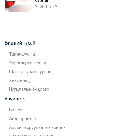
2026-06-12
Бидний тухай
Танилцуулга
Хэрэгжүүлсэн төслүүд
Шагнал, урамшуулал
Хүний нөөц
Нууцлалын бодлого
Үйлчилгээ
Брокер
Андеррайтер
Хөрөнгө оруулалтын зөвлөх