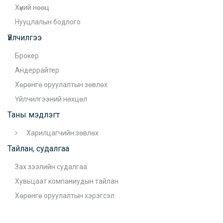
Хүний нөөц
Нууцлалын бодлого
Үйлчилгээ
Брокер
Андеррайтер
Хөрөнгө оруулалтын зөвлөх
Үйлчилгээний нөхцөл
Таны мэдлэгт
Харилцагчийн зөвлөх
Тайлан, судалгаа
Зах зээлийн судалгаа
Хувьцаат компаниудын тайлан
Хөрөнгө оруулалтын хэрэгсэл