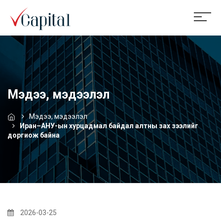
Мэдээ, мэдээлэл
Мэдээ, мэдээлэл
Иран–АНУ-ын хурцадмал байдал алтны зах зээлийг
доргиож байна
2026-03-25