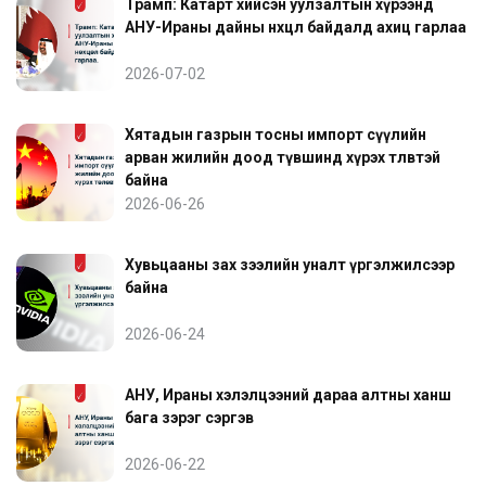
Трамп: Катарт хийсэн уулзалтын хүрээнд
АНУ-Ираны дайны нөхцөл байдалд ахиц гарлаа
2026-07-02
Хятадын газрын тосны импорт сүүлийн
арван жилийн доод түвшинд хүрэх төлөвтэй
байна
2026-06-26
Хувьцааны зах зээлийн уналт үргэлжилсээр
байна
2026-06-24
АНУ, Ираны хэлэлцээний дараа алтны ханш
бага зэрэг сэргэв
2026-06-22