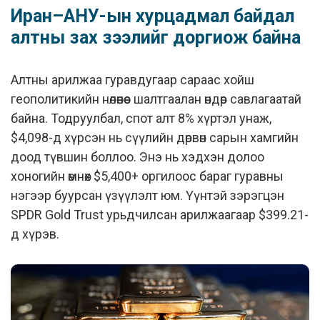
Иран–АНУ-ын хурцадмал байдал
алтны зах зээлийг доргиож байна
Алтны арилжаа гуравдугаар сараас хойш
геополитикийн нөлөөнөөс шалтгаалан өндөр савлагаатай
байна. Тодруулбал, спот алт 8% хүртэл унаж,
$4,098-д хүрсэн нь сүүлийн дөрвөн сарын хамгийн
доод түвшин боллоо. Энэ нь хэдхэн долоо
хоногийн өмнөх $5,400+ оргилоос бараг гуравны
нэгээр буурсан үзүүлэлт юм. Үүнтэй зэрэгцэн
SPDR Gold Trust урьдчилсан арилжаагаар $399.21-
д хүрэв.