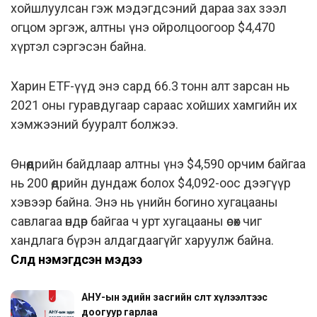
хойшлуулсан гэж мэдэгдсэний дараа зах зээл
огцом эргэж, алтны үнэ ойролцоогоор $4,470
хүртэл сэргэсэн байна.
Харин ETF-үүд энэ сард 66.3 тонн алт зарсан нь
2021 оны гуравдугаар сараас хойших хамгийн их
хэмжээний бууралт болжээ.
Өнөөдрийн байдлаар алтны үнэ $4,590 орчим байгаа
нь 200 өдрийн дундаж болох $4,092-оос дээгүүр
хэвээр байна. Энэ нь үнийн богино хугацааны
савлагаа өндөр байгаа ч урт хугацааны өсөх чиг
хандлага бүрэн алдагдаагүйг харуулж байна.
Сүүлд нэмэгдсэн мэдээ
АНУ-ын эдийн засгийн өсөлт хүлээлтээс
доогуур гарлаа