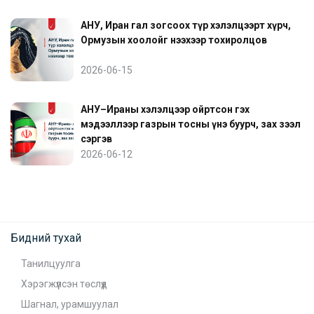
АНУ, Иран гал зогсоох түр хэлэлцээрт хүрч,
Ормузын хоолойг нээхээр тохиролцов
2026-06-15
АНУ–Ираны хэлэлцээр ойртсон гэх
мэдээллээр газрын тосны үнэ буурч, зах зээл
сэргэв
2026-06-12
Бидний тухай
Танилцуулга
Хэрэгжүүлсэн төслүүд
Шагнал, урамшуулал