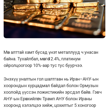
Мөн алттай хамт бусад үнэт металлууд ч унасан
байна. Тухайлбал, мөнгө 12.4%, платинум
ойролцоогоор 10%-аар тус тус буурчээ.
Энэхүү уналтын гол шалтгаан нь Иран–АНУ-ын
хоорондын хурцадмал байдал болон Ормузын
хоолойд үүссэн ложистикийн эрсдэл байв. Гэвч
АНУ-ын Ерөнхийлөгч Трамп АНУ болон Ираны
хооронд хэлэлцээ хийж, цохилтыг 5 хоногоор