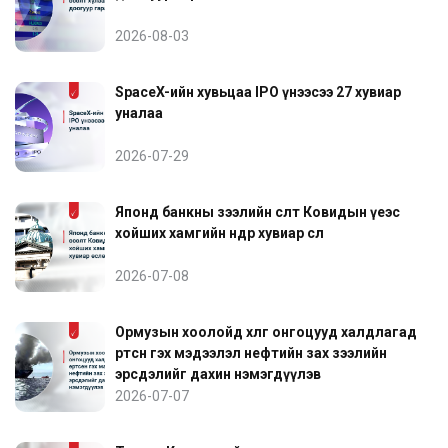
2026-08-03
SpaceX-ийн хувьцаа IPO үнээсээ 27 хувиар
уналаа
2026-07-29
Японд банкны зээлийн өсөлт Ковидын үеэс
хойших хамгийн өндөр хувиар өслөө
2026-07-08
Ормузын хоолойд хөлөг онгоцууд халдлагад
өртсөн гэх мэдээлэл нефтийн зах зээлийн
эрсдэлийг дахин нэмэгдүүлэв
2026-07-07