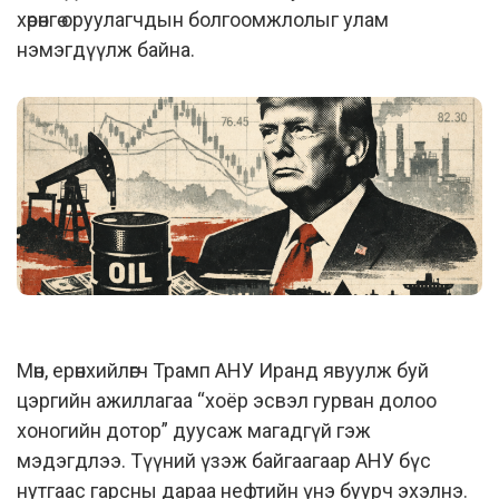
хөрөнгө оруулагчдын болгоомжлолыг улам
нэмэгдүүлж байна.
Мөн, ерөнхийлөгч Трамп АНУ Иранд явуулж буй
цэргийн ажиллагаа “хоёр эсвэл гурван долоо
хоногийн дотор” дуусаж магадгүй гэж
мэдэгдлээ. Түүний үзэж байгаагаар АНУ бүс
нутгаас гарсны дараа нефтийн үнэ буурч эхэлнэ.