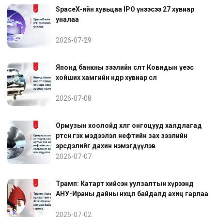
SpaceX-ийн хувьцаа IPO үнээсээ 27 хувиар
уналаа
2026-07-29
Японд банкны зээлийн өсөлт Ковидын үеэс
хойших хамгийн өндөр хувиар өслөө
2026-07-08
Ормузын хоолойд хөлөг онгоцууд халдлагад
өртсөн гэх мэдээлэл нефтийн зах зээлийн
эрсдэлийг дахин нэмэгдүүлэв
2026-07-07
Трамп: Катарт хийсэн уулзалтын хүрээнд
АНУ-Ираны дайны нөхцөл байдалд ахиц гарлаа
2026-07-02