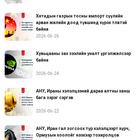
Хятадын газрын тосны импорт сүүлийн
арван жилийн доод түвшинд хүрэх төлөвтэй
байна
2026-06-26
Хувьцааны зах зээлийн уналт үргэлжилсээр
байна
2026-06-24
АНУ, Ираны хэлэлцээний дараа алтны ханш
бага зэрэг сэргэв
2026-06-22
АНУ, Иран гал зогсоох түр хэлэлцээрт хүрч,
Ормузын хоолойг нээхээр тохиролцов