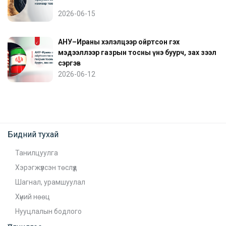
2026-06-15
АНУ–Ираны хэлэлцээр ойртсон гэх
мэдээллээр газрын тосны үнэ буурч, зах зээл
сэргэв
2026-06-12
Бидний тухай
Танилцуулга
Хэрэгжүүлсэн төслүүд
Шагнал, урамшуулал
Хүний нөөц
Нууцлалын бодлого