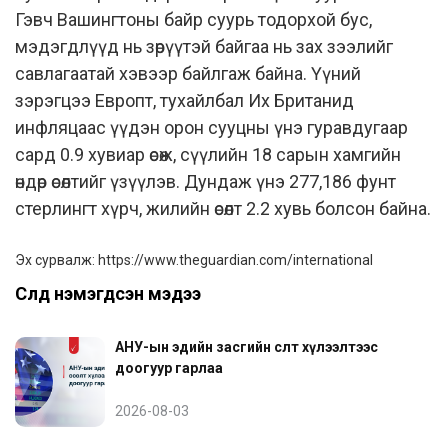
Гэвч Вашингтоны байр суурь тодорхой бус,
мэдэгдлүүд нь зөрүүтэй байгаа нь зах зээлийг
савлагаатай хэвээр байлгаж байна. Үүний
зэрэгцээ Европт, тухайлбал Их Британид
инфляцаас үүдэн орон сууцны үнэ гуравдугаар
сард 0.9 хувиар өсөж, сүүлийн 18 сарын хамгийн
өндөр өсөлтийг үзүүлэв. Дундаж үнэ 277,186 фунт
стерлингт хүрч, жилийн өсөлт 2.2 хувь болсон байна.
Эх сурвалж:
https://www.theguardian.com/international
Сүүлд нэмэгдсэн мэдээ
АНУ-ын эдийн засгийн өсөлт хүлээлтээс
доогуур гарлаа
2026-08-03