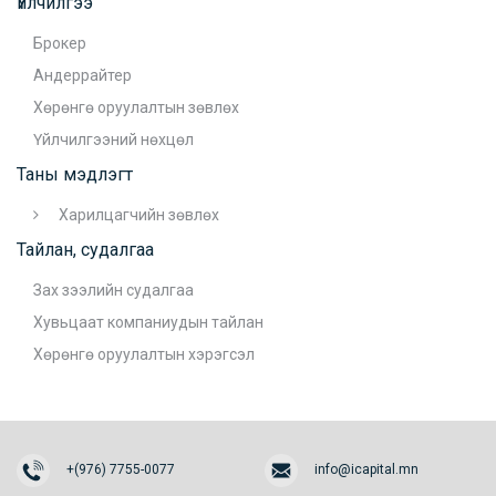
Үйлчилгээ
Брокер
Андеррайтер
Хөрөнгө оруулалтын зөвлөх
Үйлчилгээний нөхцөл
Таны мэдлэгт
Харилцагчийн зөвлөх
Тайлан, судалгаа
Зах зээлийн судалгаа
Хувьцаат компаниудын тайлан
Хөрөнгө оруулалтын хэрэгсэл
+(976) 7755-0077
info@icapital.mn