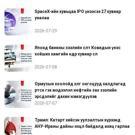
SpaceX-ийн хувьцаа IPO үнээсээ 27 хувиар
уналаа
2026-07-29
Японд банкны зээлийн өсөлт Ковидын үеэс
хойших хамгийн өндөр хувиар өслөө
2026-07-08
Ормузын хоолойд хөлөг онгоцууд халдлагад
өртсөн гэх мэдээлэл нефтийн зах зээлийн
эрсдэлийг дахин нэмэгдүүлэв
2026-07-07
Трамп: Катарт хийсэн уулзалтын хүрээнд
АНУ-Ираны дайны нөхцөл байдалд ахиц гарлаа