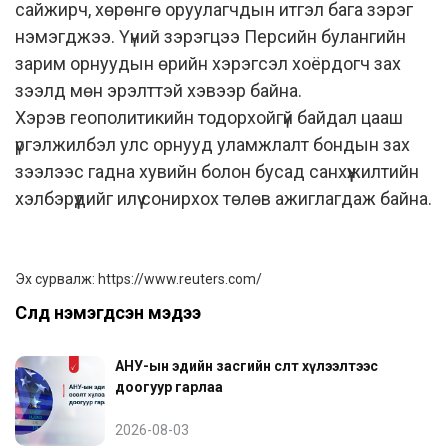
сайжирч, хөрөнгө оруулагчдын итгэл бага зэрэг
нэмэгджээ. Үүний зэрэгцээ Персийн булангийн
зарим орнуудын өрийн хэрэгсэл хоёрдогч зах
зээлд мөн эрэлттэй хэвээр байна.
Хэрэв геополитикийн тодорхойгүй байдал цааш
үргэлжилбэл улс орнууд уламжлалт бондын зах
зээлээс гадна хувийн болон бусад санхүүжилтийн
хэлбэрүүдийг илүү сонирхох төлөв ажиглагдаж байна.
Эх сурвалж:
https://www.reuters.com/
Сүүлд нэмэгдсэн мэдээ
АНУ-ын эдийн засгийн өсөлт хүлээлтээс
доогуур гарлаа
2026-08-03