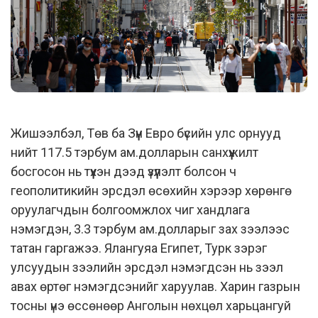
Жишээлбэл, Төв ба Зүүн Евро бүсийн улс орнууд
нийт 117.5 тэрбум ам.долларын санхүүжилт
босгосон нь түүхэн дээд үзүүлэлт болсон ч
геополитикийн эрсдэл өсөхийн хэрээр хөрөнгө
оруулагчдын болгоомжлох чиг хандлага
нэмэгдэн, 3.3 тэрбум ам.долларыг зах зээлээс
татан гаргажээ. Ялангуяа Египет, Турк зэрэг
улсуудын зээлийн эрсдэл нэмэгдсэн нь зээл
авах өртөг нэмэгдсэнийг харуулав. Харин газрын
тосны үнэ өссөнөөр Анголын нөхцөл харьцангуй