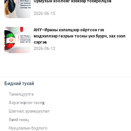
Ормузын хоолойг нээхээр тохиролцов
2026-06-15
АНУ–Ираны хэлэлцээр ойртсон гэх
мэдээллээр газрын тосны үнэ буурч, зах зээл
сэргэв
2026-06-12
Бидний тухай
Танилцуулга
Хэрэгжүүлсэн төслүүд
Шагнал, урамшуулал
Хүний нөөц
Нууцлалын бодлого