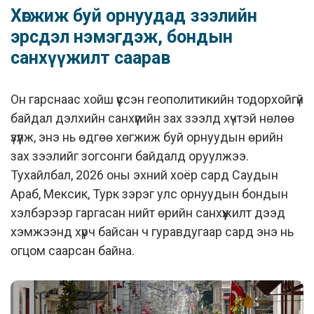
Хөгжиж буй орнуудад зээлийн
эрсдэл нэмэгдэж, бондын
санхүүжилт саарав
Он гарснаас хойш үүссэн геополитикийн тодорхойгүй
байдал дэлхийн санхүүгийн зах зээлд хүчтэй нөлөө
үзүүлж, энэ нь өдгөө хөгжиж буй орнуудын өрийн
зах зээлийг зогсонги байдалд оруулжээ.
Тухайлбал, 2026 оны эхний хоёр сард Саудын
Араб, Мексик, Турк зэрэг улс орнуудын бондын
хэлбэрээр гаргасан нийт өрийн санхүүжилт дээд
хэмжээнд хүрч байсан ч гуравдугаар сард энэ нь
огцом саарсан байна.