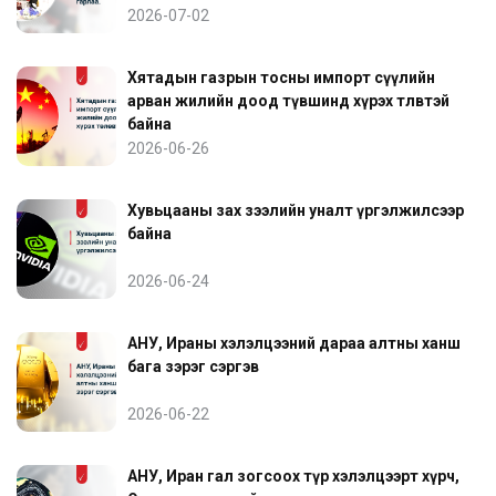
2026-07-02
Хятадын газрын тосны импорт сүүлийн
арван жилийн доод түвшинд хүрэх төлөвтэй
байна
2026-06-26
Хувьцааны зах зээлийн уналт үргэлжилсээр
байна
2026-06-24
АНУ, Ираны хэлэлцээний дараа алтны ханш
бага зэрэг сэргэв
2026-06-22
АНУ, Иран гал зогсоох түр хэлэлцээрт хүрч,