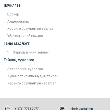
Үйлчилгээ
Брокер
Андеррайтер
Хөрөнгө оруулалтын зөвлөх
Үйлчилгээний нөхцөл
Таны мэдлэгт
Харилцагчийн зөвлөх
Тайлан, судалгаа
Зах зээлийн судалгаа
Хувьцаат компаниудын тайлан
Хөрөнгө оруулалтын хэрэгсэл
+(976) 7755-0077
info@icapital.mn