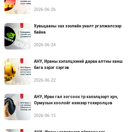
2026-06-26
Хувьцааны зах зээлийн уналт үргэлжилсээр
байна
2026-06-24
АНУ, Ираны хэлэлцээний дараа алтны ханш
бага зэрэг сэргэв
2026-06-22
АНУ, Иран гал зогсоох түр хэлэлцээрт хүрч,
Ормузын хоолойг нээхээр тохиролцов
2026-06-15
АНУ–Ираны хэлэлцээр ойртсон гэх