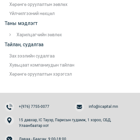
Хөрөнгө оруулалтын зөвлөх
Үйлчилгээний нөхцөл
Таны мэдлэгт
Харилцагчийн зөвлөх
Тайлан, судалгаа
Зах зээлийн судалгаа
Хувьцаат компаниудын тайлан
Хөрөнгө оруулалтын хэрэгсэл
+(976) 7755-0077
info@icapital.mn
15 давхар, IC Тауэр, Парисын гудамж, 1 хороо, СБД,
Улаанбаатар хот
Даваа - Баасан: 9:00-18:00