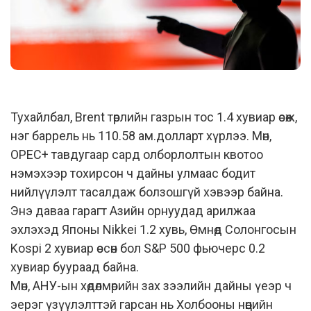
Тухайлбал, Brent төрлийн газрын тос 1.4 хувиар өсөж,
нэг баррель нь 110.58 ам.долларт хүрлээ. Мөн,
OPEC+ тавдугаар сард олборлолтын квотоо
нэмэхээр тохирсон ч дайны улмаас бодит
нийлүүлэлт тасалдаж болзошгүй хэвээр байна.
Энэ даваа гарагт Азийн орнуудад арилжаа
эхлэхэд Японы Nikkei 1.2 хувь, Өмнөд Солонгосын
Kospi 2 хувиар өссөн бол S&P 500 фьючерс 0.2
хувиар буураад байна.
Мөн, АНУ-ын хөдөлмөрийн зах зээлийн дайны үеэр ч
эерэг үзүүлэлттэй гарсан нь Холбооны нөөцийн