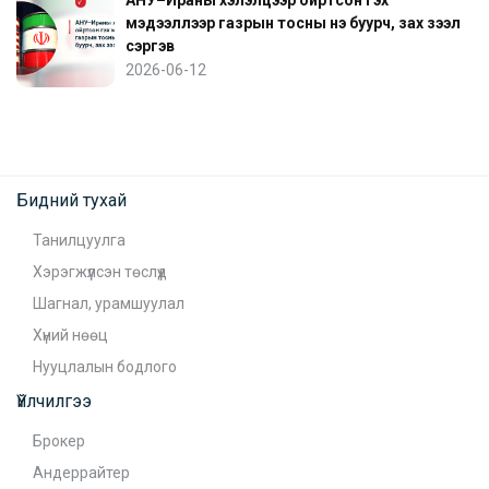
мэдээллээр газрын тосны үнэ буурч, зах зээл
сэргэв
2026-06-12
Бидний тухай
Танилцуулга
Хэрэгжүүлсэн төслүүд
Шагнал, урамшуулал
Хүний нөөц
Нууцлалын бодлого
Үйлчилгээ
Брокер
Андеррайтер