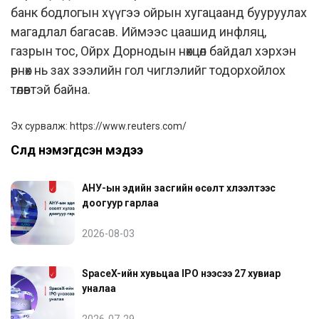
банк бодлогын хүүгээ ойрын хугацаанд бууруулах
магадлал багасав. Иймээс цаашид инфляц,
газрын тос, Ойрх Дорнодын нөхцөл байдал хэрхэн
өрнөх нь зах зээлийн гол чиглэлийг тодорхойлох
төлөвтэй байна.
Эх сурвалж:
https://www.reuters.com/
Сүүлд нэмэгдсэн мэдээ
АНУ-ын эдийн засгийн өсөлт хүлээлтээс
доогуур гарлаа
2026-08-03
SpaceX-ийн хувьцаа IPO үнээсээ 27 хувиар
уналаа
2026-07-29