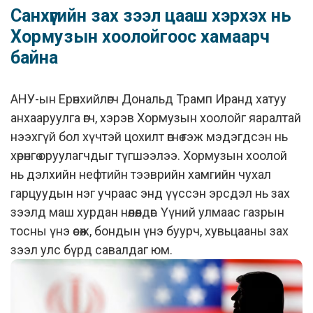
Санхүүгийн зах зээл цааш хэрхэх нь
Хормузын хоолойгоос хамаарч
байна
АНУ-ын Ерөнхийлөгч Дональд Трамп Иранд хатуу
анхааруулга өгч, хэрэв Хормузын хоолойг яаралтай
нээхгүй бол хүчтэй цохилт өгнө гэж мэдэгдсэн нь
хөрөнгө оруулагчдыг түгшээлээ. Хормузын хоолой
нь дэлхийн нефтийн тээврийн хамгийн чухал
гарцуудын нэг учраас энд үүссэн эрсдэл нь зах
зээлд маш хурдан нөлөөлдөг. Үүний улмаас газрын
тосны үнэ өсөж, бондын үнэ буурч, хувьцааны зах
зээл улс бүрд савалдаг юм.