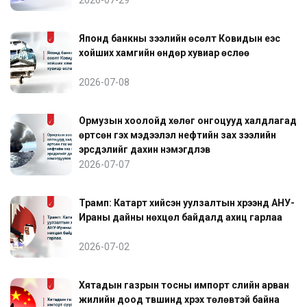
Японд банкны зээлийн өсөлт Ковидын үеэс
хойших хамгийн өндөр хувиар өслөө
2026-07-08
Ормузын хоолойд хөлөг онгоцууд халдлагад
өртсөн гэх мэдээлэл нефтийн зах зээлийн
эрсдэлийг дахин нэмэгдүүлэв
2026-07-07
Трамп: Катарт хийсэн уулзалтын хүрээнд АНУ-
Ираны дайны нөхцөл байдалд ахиц гарлаа
2026-07-02
Хятадын газрын тосны импорт сүүлийн арван
жилийн доод түвшинд хүрэх төлөвтэй байна