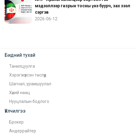
мэдээллээр газрын тосны үнэ буурч, зах зээл
сэргэв
2026-06-12
Бидний тухай
Танилцуулга
Хэрэгжүүлсэн төслүүд
Шагнал, урамшуулал
Хүний нөөц
Нууцлалын бодлого
Үйлчилгээ
Брокер
Андеррайтер