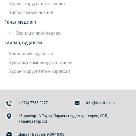
Хөрөнгө оруулалтын зөвлөх
Үйлчилгээний нөхцөл
Таны мэдлэгт
Харилцагчийн зөвлөх
Тайлан, судалгаа
Зах зээлийн судалгаа
Хувьцаат компаниудын тайлан
Хөрөнгө оруулалтын хэрэгсэл
+(976) 7755-0077
info@icapital.mn
15 давхар, IC Тауэр, Парисын гудамж, 1 хороо, СБД,
Улаанбаатар хот
Даваа - Баасан: 9:00-18:00