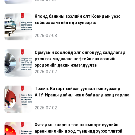
Японд банкны зээлийн өсөлт Ковидын үеэс
хойших хамгийн өндөр хувиар өслөө
2026-07-08
Ормузын хоолойд хөлөг онгоцууд халдлагад
өртсөн гэх мэдээлэл нефтийн зах зээлийн
эрсдэлийг дахин нэмэгдүүлэв
2026-07-07
Трамп: Катарт хийсэн уулзалтын хүрээнд
АНУ-Ираны дайны нөхцөл байдалд ахиц гарлаа
2026-07-02
Хятадын газрын тосны импорт сүүлийн
арван жилийн доод түвшинд хүрэх төлөвтэй