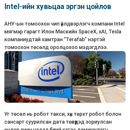
Intel-ийн хувьцаа эргэн цойлов
АНУ-ын томоохон чип үйлдвэрлэгч компани Intel
мягмар гарагт Илон Маскийн SpaceX, xAI, Tesla
компаниудтай хамтран “Terafab” нэртэй
томоохон төсөлд оролцохоо мэдэгдлээ.
Уг төсөл нь робот такси, хүн төрхт робот болон
сансарт суурилсан дата төвүүдэд зориулсан
өндөр хүчин чадал бүхий хагас дамжуулагч