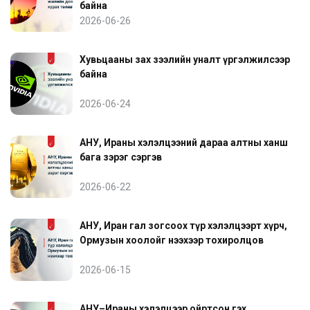
байна
2026-06-26
Хувьцааны зах зээлийн уналт үргэлжилсээр
байна
2026-06-24
АНУ, Ираны хэлэлцээний дараа алтны ханш
бага зэрэг сэргэв
2026-06-22
АНУ, Иран гал зогсоох түр хэлэлцээрт хүрч,
Ормузын хоолойг нээхээр тохиролцов
2026-06-15
АНУ–Ираны хэлэлцээр ойртсон гэх