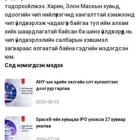
тодорхойлжээ. Харин, Элон Маскын хувьд,
одоогийн чип нийлүүлэгчид хангалттай хэмжээнд
чип үйлдвэрлэж чадахгүй байгаа тул ийм алхам
хийх шаардлагатай байсан ба шинэ үйлдвэрүүд нь
чип үйлдвэрлэлийн салбарын хэвшмэл
загвараас ялгаатай байна гэдгийн мэдэгдсэн
юм.
Сүүлд нэмэгдсэн мэдээ
АНУ-ын эдийн засгийн өсөлт хүлээлтээс
доогуур гарлаа
2026-08-03
SpaceX-ийн хувьцаа IPO үнээсээ 27 хувиар
уналаа
2026-07-29