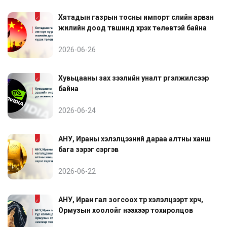
Хятадын газрын тосны импорт сүүлийн арван
жилийн доод түвшинд хүрэх төлөвтэй байна
2026-06-26
Хувьцааны зах зээлийн уналт үргэлжилсээр
байна
2026-06-24
АНУ, Ираны хэлэлцээний дараа алтны ханш
бага зэрэг сэргэв
2026-06-22
АНУ, Иран гал зогсоох түр хэлэлцээрт хүрч,
Ормузын хоолойг нээхээр тохиролцов