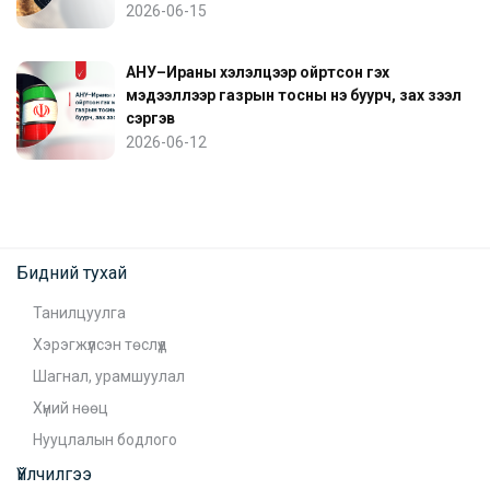
2026-06-15
АНУ–Ираны хэлэлцээр ойртсон гэх
мэдээллээр газрын тосны үнэ буурч, зах зээл
сэргэв
2026-06-12
Бидний тухай
Танилцуулга
Хэрэгжүүлсэн төслүүд
Шагнал, урамшуулал
Хүний нөөц
Нууцлалын бодлого
Үйлчилгээ