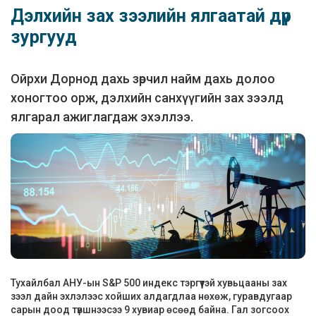
Дэлхийн зах зээлийн ялгаатай дүр
зургууд
Ойрхи Дорнод дахь зөрчил найм дахь долоо
хоногтоо орж, дэлхийн санхүүгийн зах зээлд
ялгарал ажиглагдаж эхэллээ.
Тухайлбал АНУ-ын S&P 500 индекс тэргүүтэй хувьцааны зах
зээл дайн эхлэлээс хойших алдагдлаа нөхөж, гуравдугаар
сарын доод түвшнээсээ 9 хувиар өсөөд байна. Гал зогсоох