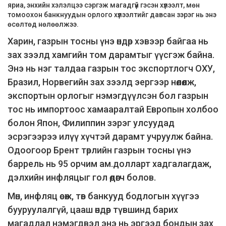
яриа, энхийн хэлэлцээ сэргэж магадгүй гэсэн хүлээлт, мөн
томоохон банкнуудын орлого хүлээлтийг давсан зэрэг нь энэ
өсөлтөд нөлөөлжээ.
Харин, газрын тосны үнэ өндөр хэвээр байгаа нь
зах зээлд хамгийн том дарамтыг үүсгэж байна.
Энэ нь нэг талдаа газрын тос экспортлогч ОХУ,
Бразил, Норвегийн зах зээлд эергээр нөлөөлж,
экспортын орлогыг нэмэгдүүлсэн бол газрын
тос нь импортоос хамааралтай Европын холбоо
болон Япон, Филиппин зэрэг улсуудад
эсрэгээрээ илүү хүчтэй дарамт учруулж байна.
Одоогоор Брент төрлийн газрын тосны үнэ
баррель нь 95 орчим ам.долларт хадгалагдаж,
дэлхийн инфляцыг гол өдөөгч болов.
Мөн, инфляц өсөж, төв банкууд бодлогын хүүгээ
бууруулалгүй, цааш өндөр түвшинд барих
магадлал нэмэгдвэл энэ нь эргээд бондын зах