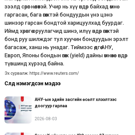
зээлд сөрөг нөлөөтэй. Учир нь хүү өндөр байхад өмнө
гаргасан, бага өгөөжтэй бондуудын үнэ цэнэ
шинээр гарсан бондтой харицуулхад буурдаг.
Иймд хөрөнгө оруулагчид шинэ, илүү өндөр өгөөжтэй
бонд руу шилждэг тул хуучин бондуудын эрэлт
багасаж, ханш нь унадаг. Тиймээс өдгөө АНУ,
Европ, Японы бондын өгөөж (yield) дайны өмнөхөөс өндөр
түвшинд хүрээд байна.
Эх сурвалж:
https://www.reuters.com/
Сүүлд нэмэгдсэн мэдээ
АНУ-ын эдийн засгийн өсөлт хүлээлтээс
доогуур гарлаа
2026-08-03