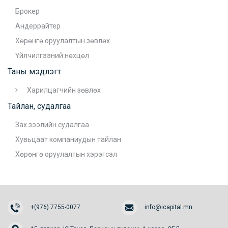
Брокер
Андеррайтер
Хөрөнгө оруулалтын зөвлөх
Үйлчилгээний нөхцөл
Таны мэдлэгт
Харилцагчийн зөвлөх
Тайлан, судалгаа
Зах зээлийн судалгаа
Хувьцаат компаниудын тайлан
Хөрөнгө оруулалтын хэрэгсэл
+(976) 7755-0077
info@icapital.mn