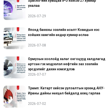
SpaceX-ийн хувьцаа IPO үнээсээ 27 хувиар
уналаа
2026-07-29
Японд банкны зээлийн өсөлт Ковидын үеэс
хойших хамгийн өндөр хувиар өслөө
2026-07-08
Ормузын хоолойд хөлөг онгоцууд халдлагад
өртсөн гэх мэдээлэл нефтийн зах зээлийн
эрсдэлийг дахин нэмэгдүүлэв
2026-07-07
Трамп: Катарт хийсэн уулзалтын хүрээнд АНУ-
Ираны дайны нөхцөл байдалд ахиц гарлаа
2026-07-02