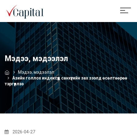
Мэдээ, мэдээлэл
Мэдээ, мэдээлэл
Азийн голлох индексүүд санхүүгийн зах зээлд өсөлтөөрөө
тэргүүллээ
2026-04-27