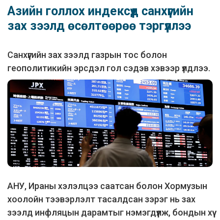
Азийн голлох индексүүд санхүүгийн
зах зээлд өсөлтөөрөө тэргүүллээ
Санхүүгийн зах зээлд газрын тос болон
геополитикийн эрсдэл гол сэдэв хэвээр үлдлээ.
АНУ, Ираны хэлэлцээ саатсан болон Хормузын
хоолойн тээвэрлэлт тасалдсан зэрэг нь зах
зээлд инфляцын дарамтыг нэмэгдүүлж, бондын хүү