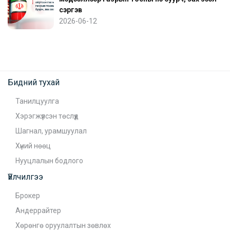
сэргэв
2026-06-12
Бидний тухай
Танилцуулга
Хэрэгжүүлсэн төслүүд
Шагнал, урамшуулал
Хүний нөөц
Нууцлалын бодлого
Үйлчилгээ
Брокер
Андеррайтер
Хөрөнгө оруулалтын зөвлөх