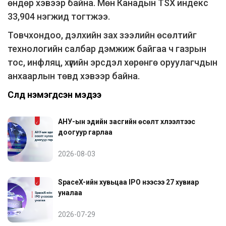
өндөр хэвээр байна. Мөн Канадын TSX индекс
33,904 нэгжид тогтжээ.
Товчхондоо, дэлхийн зах зээлийн өсөлтийг
технологийн салбар дэмжиж байгаа ч газрын
тос, инфляц, хүүгийн эрсдэл хөрөнгө оруулагчдын
анхаарлын төвд хэвээр байна.
Сүүлд нэмэгдсэн мэдээ
АНУ-ын эдийн засгийн өсөлт хүлээлтээс
доогуур гарлаа
2026-08-03
SpaceX-ийн хувьцаа IPO үнээсээ 27 хувиар
уналаа
2026-07-29