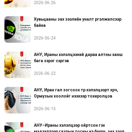
2026-06-26
Хувьцааны зах зээлийн уналт үргэлжилсээр
байна
2026-06-24
АНУ, Ираны хэлэлцээний дараа алтны ханш
бага зэрэг сэргэв
2026-06-22
АНУ, Иран гал зогсоох түр хэлэлцээрт хүрч,
Ормузын хоолойг нээхээр тохиролцов
2026-06-15
АНУ–Ираны хэлэлцээр ойртсон гэх
мэдээллээр газрын тосны үнэ буурч, зах зээл