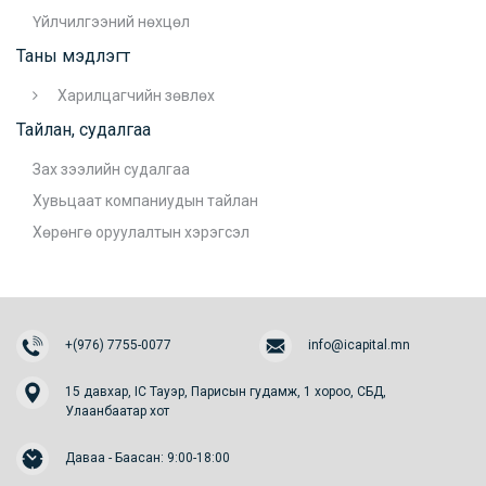
Үйлчилгээний нөхцөл
Таны мэдлэгт
Харилцагчийн зөвлөх
Тайлан, судалгаа
Зах зээлийн судалгаа
Хувьцаат компаниудын тайлан
Хөрөнгө оруулалтын хэрэгсэл
+(976) 7755-0077
info@icapital.mn
15 давхар, IC Тауэр, Парисын гудамж, 1 хороо, СБД,
Улаанбаатар хот
Даваа - Баасан: 9:00-18:00