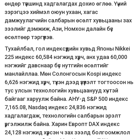
өндөр түвшинд хадгалагдах дохио өглөө. Үүний
зэрэгцээ хиймэл оюун ухаан, хагас
дамжуулагчийн салбарын өсөлт хувьцааны зах
зээлийг дэмжиж, Ази, Номхон далайн бүс
өсөлтөөр тэргүүлэв.
Тухайлбал, гол индексүүдийн хувьд Японы Nikkei
225 индекс 60,584 нэгжид хүрч, анх удаа 60,000
нэгжийг давснаар бүс нутгийн өсөлтийг
манлайллаа. Мөн Солонгосын Kospi индекс
6,626 нэгжид хүрч, түүхэн дээд үзүүлэлт тогтоосон нь
тус улсын технологийн хувьцаанууд хүчтэй
байгааг харуулж байна. АНУ-д S&P 500 индекс
7,165.08, Nasdaq индекс 24,836 нэгжид
хадгалагдаж, технологийн салбарын эрэлт
үргэлжилж байна. Харин Европт DAX индекс
24,128 нэгжид хүрсэн ч зах зээлд болгоомжлол