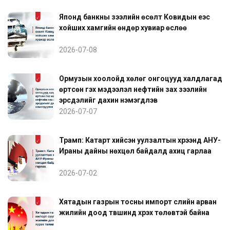
Японд банкны зээлийн өсөлт Ковидын үеэс
хойших хамгийн өндөр хувиар өслөө
2026-07-08
Ормузын хоолойд хөлөг онгоцууд халдлагад
өртсөн гэх мэдээлэл нефтийн зах зээлийн
эрсдэлийг дахин нэмэгдүүлэв
2026-07-07
Трамп: Катарт хийсэн уулзалтын хүрээнд АНУ-
Ираны дайны нөхцөл байдалд ахиц гарлаа
2026-07-02
Хятадын газрын тосны импорт сүүлийн арван
жилийн доод түвшинд хүрэх төлөвтэй байна