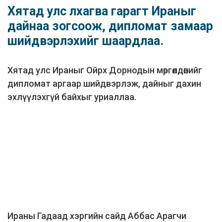
Хятад улс лхагва гарагт Ираныг
дайнаа зогсоож, дипломат замаар
шийдвэрлэхийг шаардлаа.
Хятад улс Ираныг Ойрх Дорнодын мөргөлдөөнийг
дипломат аргаар шийдвэрлэж, дайныг дахин
эхлүүлэхгүй байхыг уриаллаа.
Ираны Гадаад хэргийн сайд Аббас Арагчи