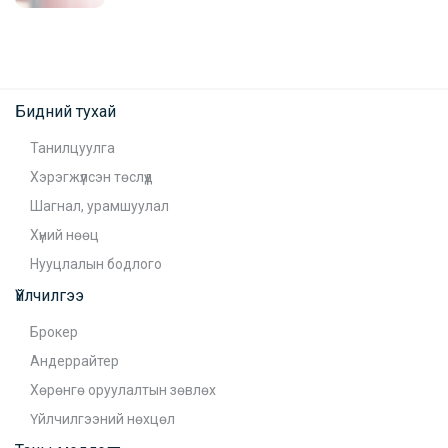
Бидний тухай
Танилцуулга
Хэрэгжүүлсэн төслүүд
Шагнал, урамшуулал
Хүний нөөц
Нууцлалын бодлого
Үйлчилгээ
Брокер
Андеррайтер
Хөрөнгө оруулалтын зөвлөх
Үйлчилгээний нөхцөл