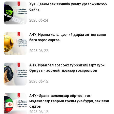
Хувьцааны зах зээлийн уналт үргэлжилсээр
байна
2026-06-24
АНУ, Ираны хэлэлцээний дараа алтны ханш
бага зэрэг сэргэв
2026-06-22
АНУ, Иран гал зогсоох түр хэлэлцээрт хүрч,
Ормузын хоолойг нээхээр тохиролцов
2026-06-15
АНУ–Ираны хэлэлцээр ойртсон гэх
мэдээллээр газрын тосны үнэ буурч, зах зээл
сэргэв
2026-06-12