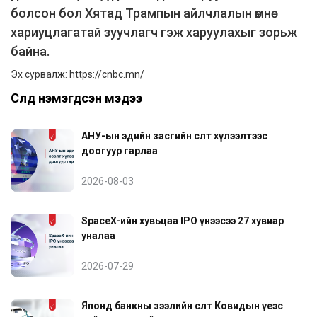
болсон бол Хятад Трампын айлчлалын өмнө
хариуцлагатай зуучлагч гэж харуулахыг зорьж
байна.
Эх сурвалж:
https://cnbc.mn/
Сүүлд нэмэгдсэн мэдээ
АНУ-ын эдийн засгийн өсөлт хүлээлтээс
доогуур гарлаа
2026-08-03
SpaceX-ийн хувьцаа IPO үнээсээ 27 хувиар
уналаа
2026-07-29
Японд банкны зээлийн өсөлт Ковидын үеэс