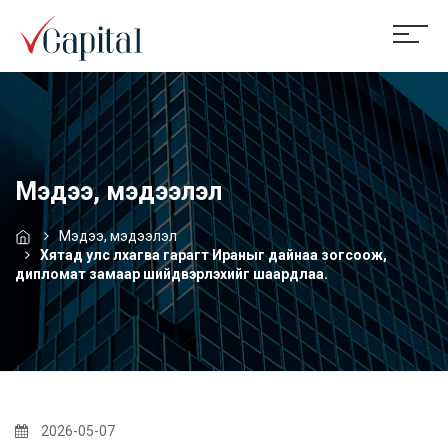
Мэдээ, мэдээлэл
Мэдээ, мэдээлэл
Хятад улс лхагва гарагт Ираныг дайнаа зогсоож,
дипломат замаар шийдвэрлэхийг шаардлаа.
2026-05-07