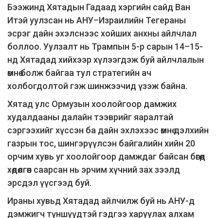
Бээжинд Хятадын Гадаад хэргийн сайд Ван
Итэй уулзсан нь АНУ–Израилийн Тегераны
эсрэг дайн эхэлснээс хойших анхны айлчлал
боллоо. Уулзалт нь Трампын 5-р сарын 14–15-
нд Хятадад хийхээр хүлээгдэж буй айлчлалын
өмнө болж байгаа тул стратегийн ач
холбогдолтой гэж шинжээчид үзэж байна.
Хятад улс Ормузын хоолойгоор дамжих
худалдааны далайн тээврийг яаралтай
сэргээхийг хүссэн ба дайн эхлэхээс өмнө дэлхийн
газрын тос, шингэрүүлсэн байгалийн хийн 20
орчим хувь уг хоолойгоор дамждаг байсан бөгөөд
хөдөлгөөн саарсан нь эрчим хүчний зах зээлд
эрсдэл үүсгээд буй.
Ираны хувьд Хятадад айлчилж буй нь АНУ-д
дэмжигч түншүүдтэй гэдгээ харуулах алхам