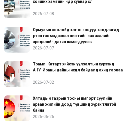
хойших хамгийн өндөр хувиар өслөө
2026-07-08
Ормузын хоолойд хөлөг онгоцууд халдлагад
өртсөн гэх мэдээлэл нефтийн зах зээлийн
эрсдэлийг дахин нэмэгдүүлэв
2026-07-07
Трамп: Катарт хийсэн уулзалтын хүрээнд
АНУ-Ираны дайны нөхцөл байдалд ахиц гарлаа
2026-07-02
Хятадын газрын тосны импорт сүүлийн
арван жилийн доод түвшинд хүрэх төлөвтэй
байна
2026-06-26