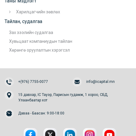
Таны мэдлэгт
Харилцагчийн зөвлөх
Тайлан, судалгаа
Зах зээлийн судалгаа
Хувьцаат компаниудын тайлан
Хөрөнгө оруулалтын хэрэгсэл
+(976) 7755-0077
info@icapital.mn
15 давхар, IC Тауэр, Парисын гудамж, 1 хороо, СБД,
Улаанбаатар хот
Даваа - Баасан: 9:00-18:00