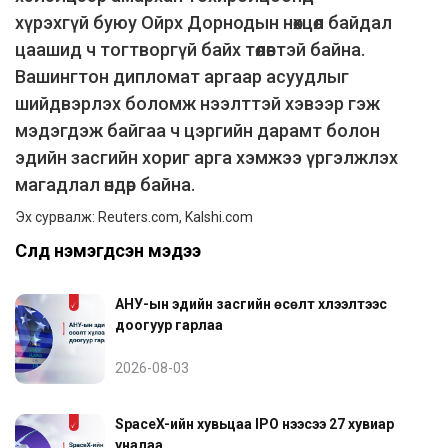
хүрэхгүй буюу Ойрх Дорнодын нөхцөл байдал
цаашид ч тогтворгүй байх төлөвтэй байна.
Вашингтон дипломат аргаар асуудлыг
шийдвэрлэх боломж нээлттэй хэвээр гэж
мэдэгдэж байгаа ч цэргийн дарамт болон
эдийн засгийн хориг арга хэмжээ үргэлжлэх
магадлал өндөр байна.
Эх сурвалж: Reuters.com, Kalshi.com
Сүүлд нэмэгдсэн мэдээ
АНУ-ын эдийн засгийн өсөлт хүлээлтээс
доогуур гарлаа
2026-08-03
SpaceX-ийн хувьцаа IPO үнээсээ 27 хувиар
уналаа