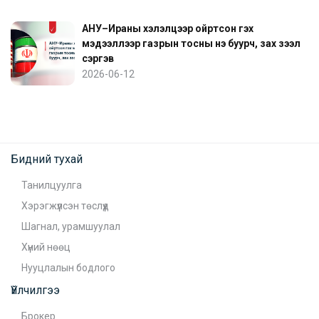
АНУ–Ираны хэлэлцээр ойртсон гэх
мэдээллээр газрын тосны үнэ буурч, зах зээл
сэргэв
2026-06-12
Бидний тухай
Танилцуулга
Хэрэгжүүлсэн төслүүд
Шагнал, урамшуулал
Хүний нөөц
Нууцлалын бодлого
Үйлчилгээ
Брокер