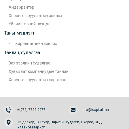
Андеррайтер
Хөрөнгө оруулалтын зөвлөх
Үйлчилгээний нөхцөл
Таны мэдлэгт
Харилцагчийн зөвлөх
Тайлан, судалгаа
Зах зээлийн судалгаа
Хувьцаат компаниудын тайлан
Хөрөнгө оруулалтын хэрэгсэл
+(976) 7755-0077
info@icapital.mn
15 давхар, IC Тауэр, Парисын гудамж, 1 хороо, СБД,
Улаанбаатар хот