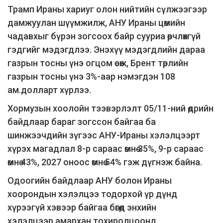
Трамп Ираны хариуг олон нийтийн сүлжээгээр
дамжуулан шүүмжилж, АНУ Ираны цөмийн
чадавхыг бүрэн зогсоох байр сууриа өөрчлөхгүй
гэдгийг мэдэгдлээ. Энэхүү мэдэгдлийн дараа
газрын тосны үнэ огцом өсөж, Брент төрлийн
газрын тосны үнэ 3%-аар нэмэгдэн 108
ам.долларт хүрлээ.
Хормузын хоолойн тээвэрлэлт 05/11-ний өдрийн
байдлаар бараг зогссон байгаа ба
шинжээчдийн зүгээс АНУ-Ираны хэлэлцээрт
хүрэх магадлал 8-р сараас өмнө 35%, 9-р сараас
өмнө 43%, 2027 оноос өмнө 54% гэж дүгнэж байна.
Одоогийн байдлаар АНУ болон Ираны
хоорондын хэлэлцээ тодорхой үр дүнд
хүрээгүй хэвээр байгаа бөгөөд энхийн
хэлэлцээр амархан тохиролцоонд