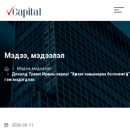
Мэдээ, мэдээлэл
Мэдээ, мэдээлэл
Доналд Трамп Ираны хариуг “Хүлээн зөвшөөрөх боломжгүй”
гэж мэдэгдлээ
2026-05-11