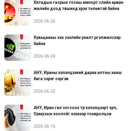
Хятадын газрын тосны импорт сүүлийн арван
жилийн доод түвшинд хүрэх төлөвтэй байна
2026-06-26
Хувьцааны зах зээлийн уналт үргэлжилсээр
байна
2026-06-24
АНУ, Ираны хэлэлцээний дараа алтны ханш
бага зэрэг сэргэв
2026-06-22
АНУ, Иран гал зогсоох түр хэлэлцээрт хүрч,
Ормузын хоолойг нээхээр тохиролцов
2026-06-15