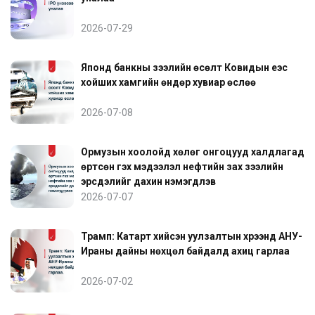
2026-07-29
Японд банкны зээлийн өсөлт Ковидын үеэс
хойших хамгийн өндөр хувиар өслөө
2026-07-08
Ормузын хоолойд хөлөг онгоцууд халдлагад
өртсөн гэх мэдээлэл нефтийн зах зээлийн
эрсдэлийг дахин нэмэгдүүлэв
2026-07-07
Трамп: Катарт хийсэн уулзалтын хүрээнд АНУ-
Ираны дайны нөхцөл байдалд ахиц гарлаа
2026-07-02