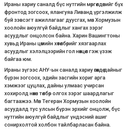
Ираны хариу саналд бүс нутгийн мөргөлдөөнийг бүх
фронтод зогсоох, ялангуяа Ливанд үргэлжилж
буй зэвсэгт ажиллагааг дуусгах, мөн Хормузын
хоолойн аюулгүй байдлыг хангах зэрэг
асуудлыг онцолсон байна. Харин Вашингтоны
хувьд Ираны цөмийн хөтөлбөрийг хязгаарлах
асуудлыг хэлэлцээрийн гол нөхцөл гэж үзэж
байгаа юм.
Ираны зүгээс АНУ-ын саналд хариу өгөхдөө дайныг
бүрэн зогсоох, эдийн засгийн хориг арга
хэмжээг цуцлах, дайны улмаас учирсан
хохиролд нөхөн төлбөр олгох зэрэг шаардлагыг
багтаажээ. Мөн Тегеран Хормузын хоолойн
асуудалд тус улсын бүрэн эрхийг онцолж, бүс
нутгийн аюулгүй байдлыг үндэсний ашиг
сонирхолтой холбон тайлбарласан байна.