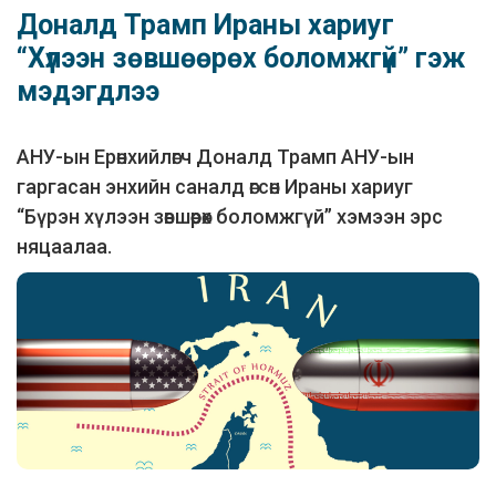
Доналд Трамп Ираны хариуг
“Хүлээн зөвшөөрөх боломжгүй” гэж
мэдэгдлээ
АНУ-ын Ерөнхийлөгч Доналд Трамп АНУ-ын
гаргасан энхийн саналд өгсөн Ираны хариуг
“Бүрэн хүлээн зөвшөөрөх боломжгүй” хэмээн эрс
няцаалаа.