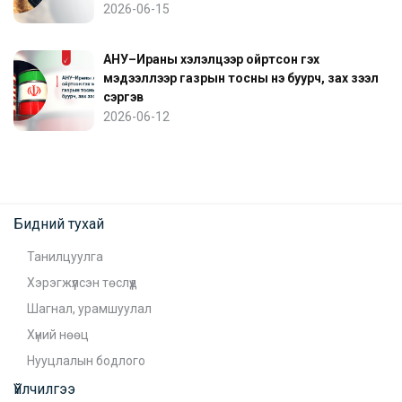
2026-06-15
АНУ–Ираны хэлэлцээр ойртсон гэх
мэдээллээр газрын тосны үнэ буурч, зах зээл
сэргэв
2026-06-12
Бидний тухай
Танилцуулга
Хэрэгжүүлсэн төслүүд
Шагнал, урамшуулал
Хүний нөөц
Нууцлалын бодлого
Үйлчилгээ