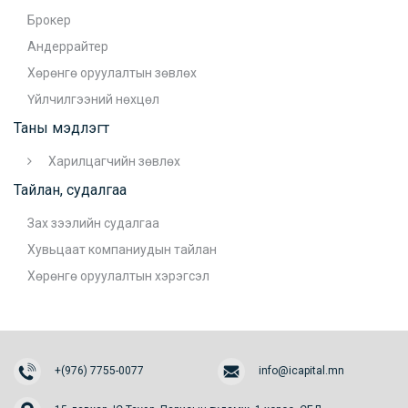
Брокер
Андеррайтер
Хөрөнгө оруулалтын зөвлөх
Үйлчилгээний нөхцөл
Таны мэдлэгт
Харилцагчийн зөвлөх
Тайлан, судалгаа
Зах зээлийн судалгаа
Хувьцаат компаниудын тайлан
Хөрөнгө оруулалтын хэрэгсэл
+(976) 7755-0077
info@icapital.mn