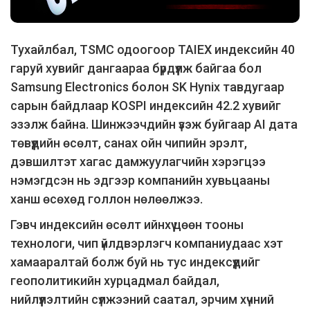
Тухайлбал, TSMC одоогоор TAIEX индексийн 40
гаруй хувийг дангаараа бүрдүүлж байгаа бол
Samsung Electronics болон SK Hynix тавдугаар
сарын байдлаар KOSPI индексийн 42.2 хувийг
эзэлж байна. Шинжээчдийн үзэж буйгаар AI дата
төвүүдийн өсөлт, санах ойн чипийн эрэлт,
дэвшилтэт хагас дамжуулагчийн хэрэгцээ
нэмэгдсэн нь эдгээр компанийн хувьцааны
ханш өсөхөд голлон нөлөөлжээ.
Гэвч индексийн өсөлт ийнхүү цөөн тооны
технологи, чип үйлдвэрлэгч компаниудаас хэт
хамааралтай болж буй нь тус индексүүдийг
геополитикийн хурцадмал байдал,
нийлүүлэлтийн сүлжээний саатал, эрчим хүчний