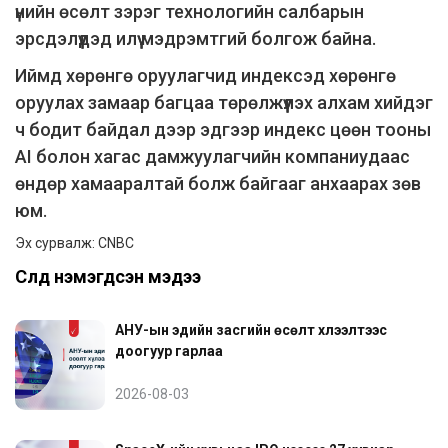
үнийн өсөлт зэрэг технологийн салбарын
эрсдэлүүдэд илүү мэдрэмтгий болгож байна.
Иймд хөрөнгө оруулагчид индексэд хөрөнгө
оруулах замаар багцаа төрөлжүүлэх алхам хийдэг
ч бодит байдал дээр эдгээр индекс цөөн тооны
AI болон хагас дамжуулагчийн компаниудаас
өндөр хамааралтай болж байгааг анхаарах зөв
юм.
Эх сурвалж: CNBC
Сүүлд нэмэгдсэн мэдээ
АНУ-ын эдийн засгийн өсөлт хүлээлтээс
доогуур гарлаа
2026-08-03