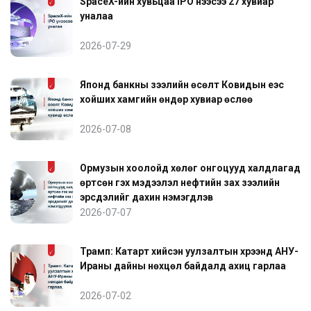
SpaceX-ийн хувьцаа IPO үнээсээ 27 хувиар
уналаа
2026-07-29
Японд банкны зээлийн өсөлт Ковидын үеэс
хойших хамгийн өндөр хувиар өслөө
2026-07-08
Ормузын хоолойд хөлөг онгоцууд халдлагад
өртсөн гэх мэдээлэл нефтийн зах зээлийн
эрсдэлийг дахин нэмэгдүүлэв
2026-07-07
Трамп: Катарт хийсэн уулзалтын хүрээнд АНУ-
Ираны дайны нөхцөл байдалд ахиц гарлаа
2026-07-02