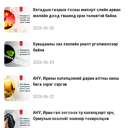
Хятадын газрын тосны импорт сүүлийн арван
жилийн доод түвшинд хүрэх төлөвтэй байна
2026-06-26
Хувьцааны зах зээлийн уналт үргэлжилсээр
байна
2026-06-24
АНУ, Ираны хэлэлцээний дараа алтны ханш
бага зэрэг сэргэв
2026-06-22
АНУ, Иран гал зогсоох түр хэлэлцээрт хүрч,
Ормузын хоолойг нээхээр тохиролцов