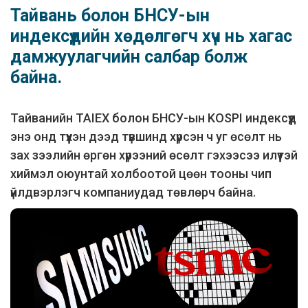
Тайвань болон БНСУ-ын
индексүүдийн хөдөлгөгч хүч нь хагас
дамжуулагчийн салбар болж
байна.
Тайванийн TAIEX болон БНСУ-ын KOSPI индексүүд
энэ онд түүхэн дээд түвшинд хүрсэн ч уг өсөлт нь
зах зээлийн өргөн хүрээний өсөлт гэхээсээ илүүтэй
хиймэл оюунтай холбоотой цөөн тооны чип
үйлдвэрлэгч компаниудад төвлөрч байна.