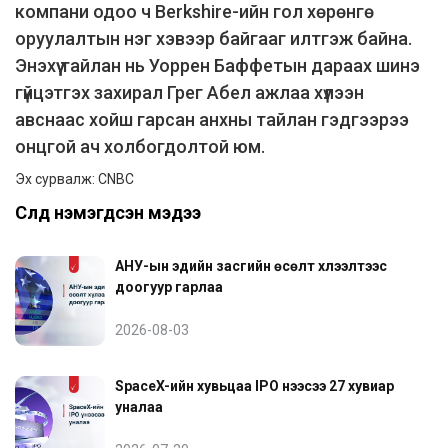
компани одоо ч Berkshire-ийн гол хөрөнгө
оруулалтын нэг хэвээр байгааг илтгэж байна.
Энэхүү тайлан нь Уоррен Баффетын дараах шинэ
гүйцэтгэх захирал Грег Абел ажлаа хүлээн
авснаас хойш гарсан анхны тайлан гэдгээрээ
онцгой ач холбогдолтой юм.
Эх сурвалж: CNBC
Сүүлд нэмэгдсэн мэдээ
АНУ-ын эдийн засгийн өсөлт хүлээлтээс
доогуур гарлаа
2026-08-03
SpaceX-ийн хувьцаа IPO үнээсээ 27 хувиар
уналаа