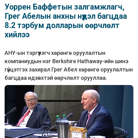
Уоррен Баффетын залгамжлагч,
Грег Абелын анхны нүүдэл багцдаа
8.2 тэрбум долларын өөрчлөлт
хийлээ
АНУ-ын тэргүүлэгч хөрөнгө оруулалтын
компаниудын нэг Berkshire Hathaway-ийн шинэ
гүйцэтгэх захирал Грег Абел хөрөнгө оруулалтын
багцдаа идэвхтэй өөрчлөлт орууллаа.