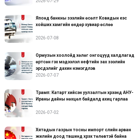
2026-07-29
Японд банкны зээлийн өсөлт Ковидын үеэс
хойших хамгийн өндөр хувиар өслөө
2026-07-08
Ормузын хоолойд хөлөг онгоцууд халдлагад
өртсөн гэх мэдээлэл нефтийн зах зээлийн
эрсдэлийг дахин нэмэгдүүлэв
2026-07-07
Трамп: Катарт хийсэн уулзалтын хүрээнд АНУ-
Ираны дайны нөхцөл байдалд ахиц гарлаа
2026-07-02
Хятадын газрын тосны импорт сүүлийн арван
жилийн доод түвшинд хүрэх төлөвтэй байна