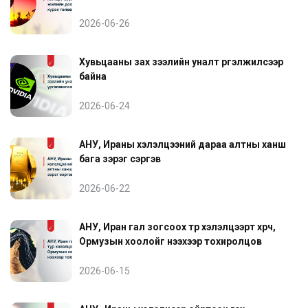
2026-06-26
Хувьцааны зах зээлийн уналт үргэлжилсээр
байна
2026-06-24
АНУ, Ираны хэлэлцээний дараа алтны ханш
бага зэрэг сэргэв
2026-06-22
АНУ, Иран гал зогсоох түр хэлэлцээрт хүрч,
Ормузын хоолойг нээхээр тохиролцов
2026-06-15