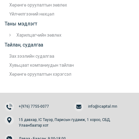
Хөрөнгө оруулалтын зөвлөх
Үйлчилгээний нөхцөл
Таны мэдлэгт
Харилцагчийн зөвлөх
Тайлан, судалгаа
Зах зээлийн судалгаа
Хувьцаат компаниудын тайлан
Хөрөнгө оруулалтын хэрэгсэл
+(976) 7755-0077
info@icapital.mn
15 давхар, IC Тауэр, Парисын гудамж, 1 хороо, СБД,
Улаанбаатар хот
Даваа - Баасан: 9:00-18:00