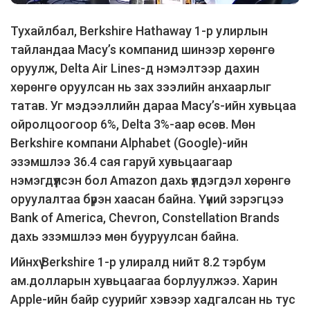
Тухайлбал, Berkshire Hathaway 1-р улирлын
тайландаа Macy’s компанид шинээр хөрөнгө
оруулж, Delta Air Lines-д нэмэлтээр дахин
хөрөнгө оруулсан нь зах зээлийн анхаарлыг
татав. Уг мэдээллийн дараа Macy’s-ийн хувьцаа
ойролцоогоор 6%, Delta 3%-аар өсөв. Мөн
Berkshire компани Alphabet (Google)-ийн
эзэмшлээ 36.4 сая гаруй хувьцаагаар
нэмэгдүүлсэн бол Amazon дахь үлдэгдэл хөрөнгө
оруулалтаа бүрэн хаасан байна. Үүний зэрэгцээ
Bank of America, Chevron, Constellation Brands
дахь эзэмшлээ мөн бууруулсан байна.
Ийнхүү Berkshire 1-р улиралд нийт 8.2 тэрбум
ам.долларын хувьцаагаа борлуулжээ. Харин
Apple-ийн байр суурийг хэвээр хадгалсан нь тус