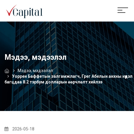
Мэдээ, мэдээлэл
Мэдээ, мэдээлэл
Уоррен Баффетын залгамжлагч, Грег Абелын анхны нүүдэл
багцдаа 8.2 тэрбум долларын өөрчлөлт хийлээ
2026-05-18