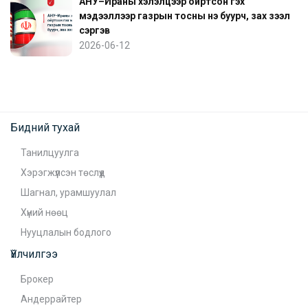
АНУ–Ираны хэлэлцээр ойртсон гэх
мэдээллээр газрын тосны үнэ буурч, зах зээл
сэргэв
2026-06-12
Бидний тухай
Танилцуулга
Хэрэгжүүлсэн төслүүд
Шагнал, урамшуулал
Хүний нөөц
Нууцлалын бодлого
Үйлчилгээ
Брокер
Андеррайтер