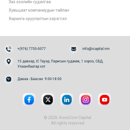
Зах зээлийн судалгаа
Хувьцаат компаниудын тайлан
Хөрөнгө оруулалтын хэрэгсэл
+(976) 7755-0077
info@icapital.mn
15 давхар, IC Тауэр, Парисын гудамж, 1 хороо, СБД,
Улаанбаатар хот
Даваа - Баасан: 9:00-18:00
© 2026. InvesCore Capital.
All rights reserved.