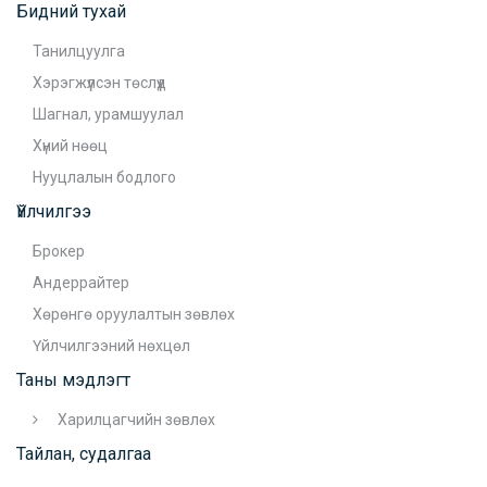
Бидний тухай
Танилцуулга
Хэрэгжүүлсэн төслүүд
Шагнал, урамшуулал
Хүний нөөц
Нууцлалын бодлого
Үйлчилгээ
Брокер
Андеррайтер
Хөрөнгө оруулалтын зөвлөх
Үйлчилгээний нөхцөл
Таны мэдлэгт
Харилцагчийн зөвлөх
Тайлан, судалгаа