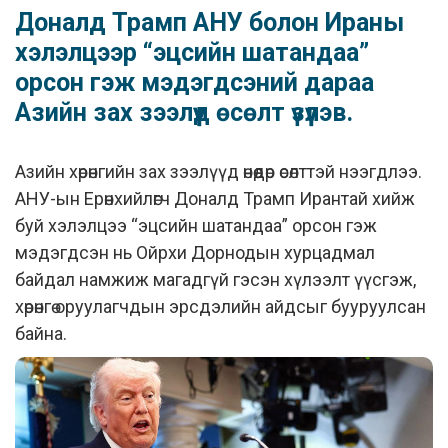
Доналд Трамп АНУ болон Ираны
хэлэлцээр “эцсийн шатандаа”
орсон гэж мэдэгдсэний дараа
Азийн зах зээлүүд өсөлт үзүүлэв.
Азийн хөрөнгийн зах зээлүүд өнөөдөр өсөлттэй нээгдлээ.
АНУ-ын Ерөнхийлөгч Доналд Трамп Ирантай хийж
буй хэлэлцээ “эцсийн шатандаа” орсон гэж
мэдэгдсэн нь Ойрхи Дорнодын хурцадмал
байдал намжиж магадгүй гэсэн хүлээлт үүсгэж,
хөрөнгө оруулагчдын эрсдэлийн айдсыг бууруулсан
байна.