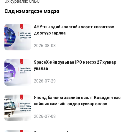
Эх сурвалж: CNBC
Сүүлд нэмэгдсэн мэдээ
АНУ-ын эдийн засгийн өсөлт хүлээлтээс
доогуур гарлаа
2026-08-03
SpaceX-ийн хувьцаа IPO үнээсээ 27 хувиар
уналаа
2026-07-29
Японд банкны зээлийн өсөлт Ковидын үеэс
хойших хамгийн өндөр хувиар өслөө
2026-07-08