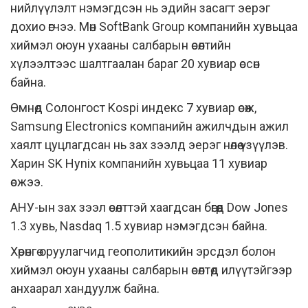
нийлүүлэлт нэмэгдсэн нь эдийн засагт эерэг
дохио өгчээ. Мөн SoftBank Group компанийн хувьцаа
хиймэл оюун ухааны салбарын өсөлтийн
хүлээлтээс шалтгаалан бараг 20 хувиар өссөн
байна.
Өмнөд Солонгост Kospi индекс 7 хувиар өсөж,
Samsung Electronics компанийн ажилчдын ажил
хаялт цуцлагдсан нь зах зээлд эерэг нөлөө үзүүлэв.
Харин SK Hynix компанийн хувьцаа 11 хувиар
өсжээ.
АНУ-ын зах зээл өсөлттэй хаагдсан бөгөөд Dow Jones
1.3 хувь, Nasdaq 1.5 хувиар нэмэгдсэн байна.
Хөрөнгө оруулагчид геополитикийн эрсдэл болон
хиймэл оюун ухааны салбарын өсөлтөд илүүтэйгээр
анхаарал хандуулж байна.