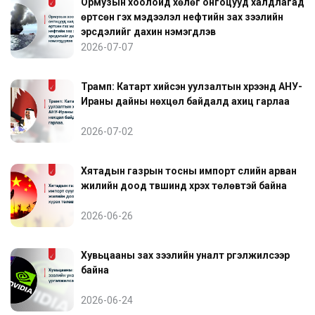
Ормузын хоолойд хөлөг онгоцууд халдлагад
өртсөн гэх мэдээлэл нефтийн зах зээлийн
эрсдэлийг дахин нэмэгдүүлэв
2026-07-07
Трамп: Катарт хийсэн уулзалтын хүрээнд АНУ-
Ираны дайны нөхцөл байдалд ахиц гарлаа
2026-07-02
Хятадын газрын тосны импорт сүүлийн арван
жилийн доод түвшинд хүрэх төлөвтэй байна
2026-06-26
Хувьцааны зах зээлийн уналт үргэлжилсээр
байна
2026-06-24