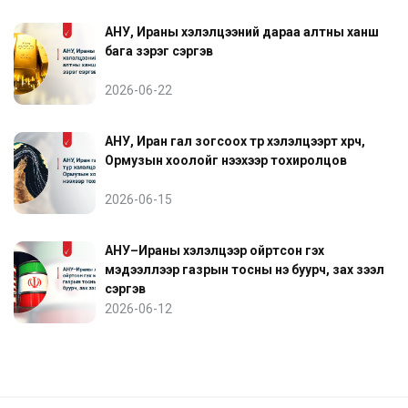
АНУ, Ираны хэлэлцээний дараа алтны ханш
бага зэрэг сэргэв
2026-06-22
АНУ, Иран гал зогсоох түр хэлэлцээрт хүрч,
Ормузын хоолойг нээхээр тохиролцов
2026-06-15
АНУ–Ираны хэлэлцээр ойртсон гэх
мэдээллээр газрын тосны үнэ буурч, зах зээл
сэргэв
2026-06-12