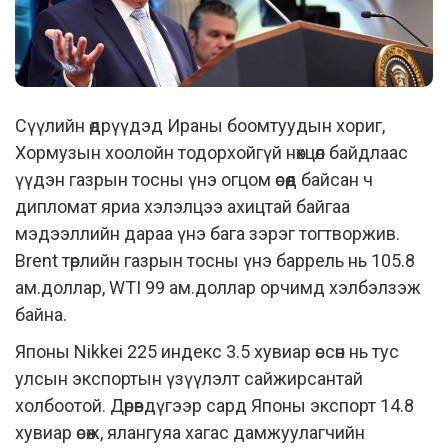
Сүүлийн өдрүүдэд Ираны боомтуудын хориг,
Хормузын хоолойн тодорхойгүй нөхцөл байдлаас
үүдэн газрын тосны үнэ огцом өсөөд байсан ч
дипломат яриа хэлэлцээ ахицтай байгаа
мэдээллийн дараа үнэ бага зэрэг тогтворжив.
Brent төрлийн газрын тосны үнэ баррель нь 105.8
ам.доллар, WTI 99 ам.доллар орчимд хэлбэлзэж
байна.
Японы Nikkei 225 индекс 3.5 хувиар өссөн нь тус
улсын экспортын үзүүлэлт сайжирсантай
холбоотой. Дөрөвдүгээр сард Японы экспорт 14.8
хувиар өсөж, ялангуяа хагас дамжуулагчийн