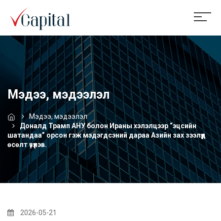
Мэдээ, мэдээлэл
Мэдээ, мэдээлэл
Доналд Трамп АНУ болон Ираны хэлэлцээр “эцсийн
шатандаа” орсон гэж мэдэгдсэний дараа Азийн зах зээлүүд
өсөлт үзүүлэв.
2026-05-21