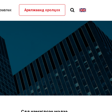
 зөвлөх
Арилжаанд оролцох
Сүүлд нэмэгдсэн мэдээ