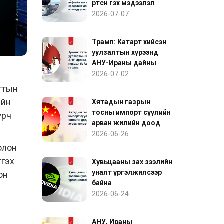
өртсөн гэх мэдээлэл
нефтийн зах зээлийн
2026-07-07
эрсдэлийг дахин
нэмэгдүүлэв
Трамп: Катарт хийсэн
уулзалтын хүрээнд
АНУ-Ираны дайны
нөхцөл байдалд ахиц
2026-07-02
гарлаа
аттын
ийн
Хятадын газрын
тосны импорт сүүлийн
үрч
арван жилийн доод
түвшинд хүрэх төлөвтэй
2026-06-26
байна
олон
тгэх
Хувьцааны зах зээлийн
уналт үргэлжилсээр
он
байна
2026-06-24
АНУ, Ираны