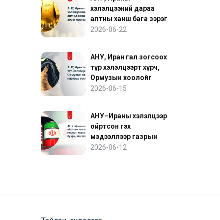
хэлэлцээний дараа
алтны ханш бага зэрэг
сэргэв
2026-06-22
АНУ, Иран гал зогсоох
түр хэлэлцээрт хүрч,
Ормузын хоолойг
нээхээр тохиролцов
2026-06-15
АНУ–Ираны хэлэлцээр
ойртсон гэх
мэдээллээр газрын
тосны үнэ буурч, зах
2026-06-12
зээл сэргэв