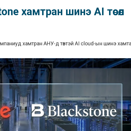
one хамтран шинэ AI төсөл
омпаниуд хамтран АНУ-д төвтэй AI cloud-ын шинэ хамт