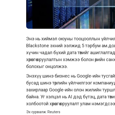
Энэ нь хиймэл оюуны тооцооллын үйлчилг
Blackstone эхний ээлжид 5 тэрбум ам.долл
хүчин чадал бүхий дата төвийг ашиглалта
хөрөнгө оруулалтын хэмжээ болон өрийн с
болохыг онцолжээ.
Энэхүү шинэ бизнес нь Google-ийн тусгай
бусад шинэ төрлийн үйлчилгээг компаниу
захирлаар Google-ийн олон жилийн турш
байна. Уг хэлцэл нь AI дэд бүтэц, дата төв
холбоотой хөрөнгө оруулалт улам нэмэгдсэ
Эх сурвалж: Reuters