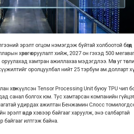
ээний эрэлт огцом нэмэгдэж буйтай холбоотой бөгөөд
арын хөрөнгө оруулалт хийж, 2027 он гэхэд 500 мегав
д оруулахад хамтран ажиллахаа мэдэгдлээ. Мөн уг төсл
анхүүжилтийг оролцуулбал нийт 25 тэрбум ам.долларт х
лан хөгжүүлсэн Tensor Processing Unit буюу TPU чип б
дад санал болгох юм. Тус хамтарсан компанийн гүйцэ
лагатай удирдах ажилтан Бенжамин Слосс томилогдс
ийн эрэлт өндөр хэвээр байгааг харуулж, энэ салбартай
эр байгааг илтгэж байна.