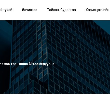
й тухай
Үйлчилгээ
Тайлан, Судалгаа
Харилцагчийн
e хамтран шинэ AI төсөл эхлүүлнэ