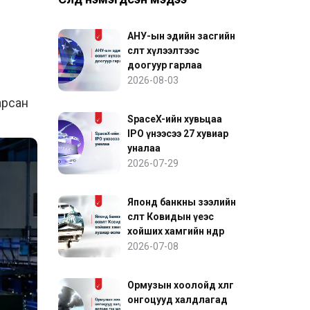
АНУ-ын эдийн засгийн
өсөлт хүлээлтээс
доогуур гарлаа
2026-08-03
арсан
SpaceX-ийн хувьцаа
IPO үнээсээ 27 хувиар
уналаа
2026-07-29
Японд банкны зээлийн
өсөлт Ковидын үеэс
хойших хамгийн өндөр
хувиар өслөө
2026-07-08
Ормузын хоолойд хөлөг
онгоцууд халдлагад