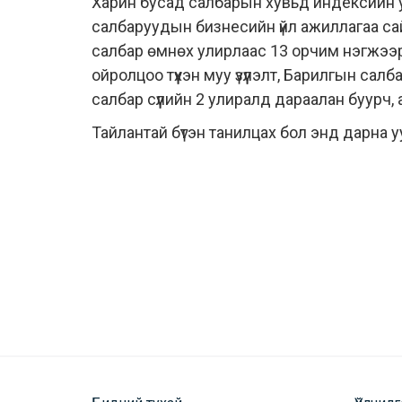
Харин бусад салбарын хувьд индексийн у
салбаруудын бизнесийн үйл ажиллагаа сай
салбар өмнөх улирлаас 13 орчим нэгжээр
ойролцоо түүхэн муу үзүүлэлт, Барилгын салб
салбар сүүлийн 2 улиралд дараалан буурч, 
Тайлантай бүтэн танилцах бол
энд
дарна у