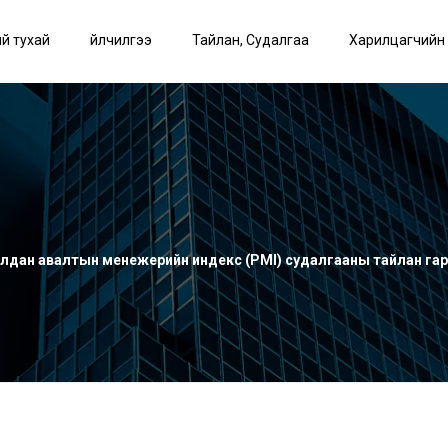
й тухай
Үйлчилгээ
Тайлан, Судалгаа
Харилцагчийн
лдан авалтын менежерийн индекс (PMI) судалгааны тайлан га