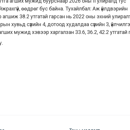
тга агших мужид буурснаар 2026 оны II улиралд тус
жрахгүй, өөдрөг бус байна. Тухайлбал: Аж үйлдвэрийн
 агшиж 38.2 утгатай гарсан нь 2022 оны эхний улирал
арын хувьд сүүлийн 4, дотоод худалдаа сүүлийн 3, үйлчил
агших мужид хэвээр харгалзан 33.6, 36.2, 42.2 утгатай 
у.