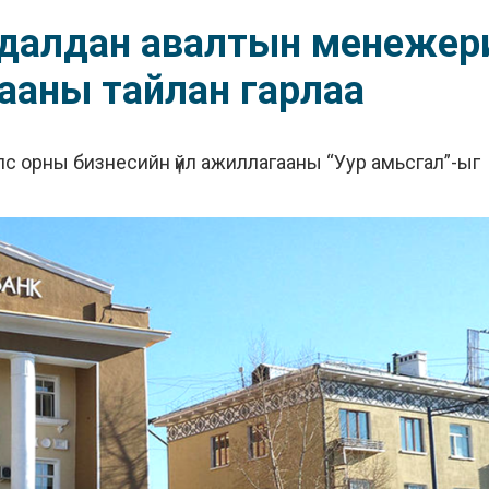
удалдан авалтын менежер
гааны тайлан гарлаа
улс орны бизнесийн үйл ажиллагааны “Уур амьсгал”-ыг