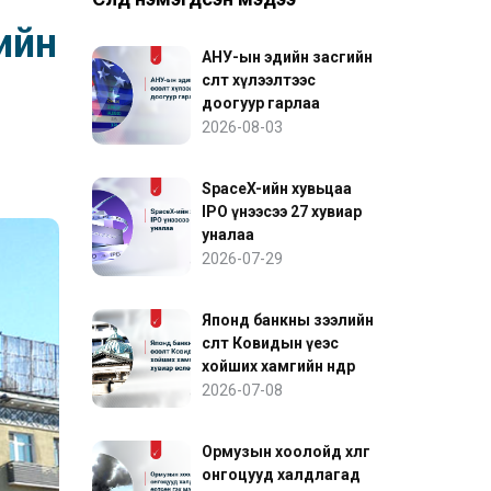
ийн
АНУ-ын эдийн засгийн
өсөлт хүлээлтээс
доогуур гарлаа
2026-08-03
SpaceX-ийн хувьцаа
IPO үнээсээ 27 хувиар
уналаа
2026-07-29
Японд банкны зээлийн
өсөлт Ковидын үеэс
хойших хамгийн өндөр
хувиар өслөө
2026-07-08
Ормузын хоолойд хөлөг
онгоцууд халдлагад