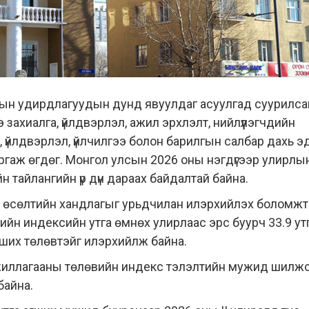
лтын удирдлагуудын дунд явуулдаг асуулгад суурилса
 захиалга, үйлдвэрлэл, ажил эрхлэлт, нийлүүлэгчдийн
наж, үйлдвэрлэл, үйлчилгээ болон барилгын салбар дахь 
ргаж өгдөг. Монгол улсын 2026 оны нэгдүгээр улирлы
тайлангийн үр дүн дараах байдалтай байна.
 өсөлтийн хандлагыг урьдчилан илэрхийлэх боломж
элийн индексийн утга өмнөх улирлаас эрс буурч 33.9 ут
гших төлөвтэйг илэрхийлж байна.
ажиллагааны төлөвийн индекс тэлэлтийн мужид шилж
байна.