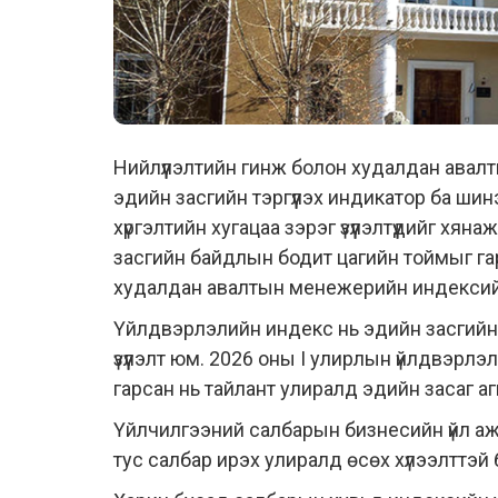
Нийлүүлэлтийн гинж болон худалдан ава
эдийн засгийн тэргүүлэх индикатор ба шинэ
хүргэлтийн хугацаа зэрэг үзүүлэлтүүдийг хя
засгийн байдлын бодит цагийн тоймыг га
худалдан авалтын менежерийн индексийн 
Үйлдвэрлэлийн индекс нь эдийн засгийн
үзүүлэлт юм. 2026 оны I улирлын үйлдвэрл
гарсан нь тайлант улиралд эдийн засаг а
Үйлчилгээний салбарын бизнесийн үйл 
тус салбар ирэх улиралд өсөх хүлээлттэй 