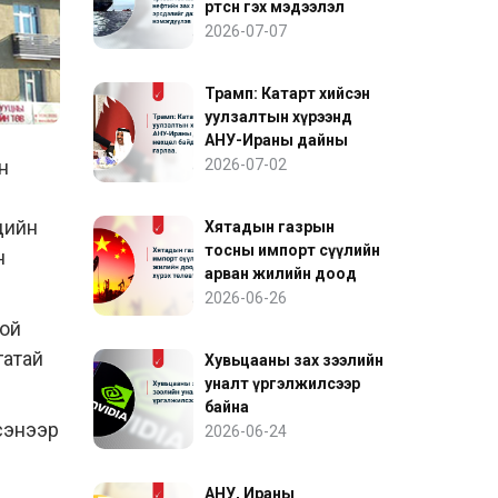
өртсөн гэх мэдээлэл
нефтийн зах зээлийн
2026-07-07
эрсдэлийг дахин
нэмэгдүүлэв
Трамп: Катарт хийсэн
уулзалтын хүрээнд
АНУ-Ираны дайны
нөхцөл байдалд ахиц
н
2026-07-02
гарлаа
эдийн
Хятадын газрын
тосны импорт сүүлийн
н
арван жилийн доод
түвшинд хүрэх төлөвтэй
2026-06-26
байна
той
гатай
Хувьцааны зах зээлийн
уналт үргэлжилсээр
байна
сэнээр
2026-06-24
АНУ, Ираны