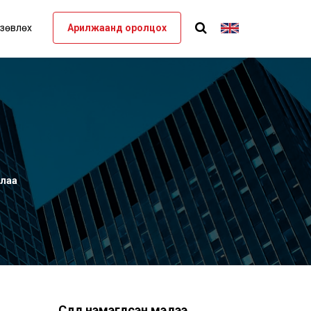
 зөвлөх
Арилжаанд оролцох
рлаа
Сүүлд нэмэгдсэн мэдээ