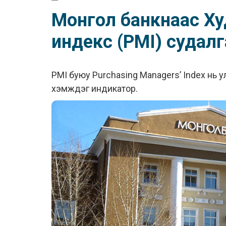
Монгол банкнаас Х
индекс (PMI) судал
PMI буюу Purchasing Managers’ Index нь 
хэмждэг индикатор.