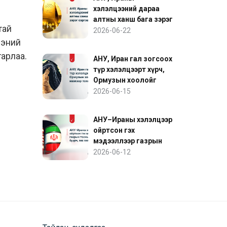
хэлэлцээний дараа
алтны ханш бага зэрэг
тай
сэргэв
2026-06-22
гээний
гарлаа.
АНУ, Иран гал зогсоох
түр хэлэлцээрт хүрч,
Ормузын хоолойг
нээхээр тохиролцов
2026-06-15
АНУ–Ираны хэлэлцээр
ойртсон гэх
мэдээллээр газрын
тосны үнэ буурч, зах
2026-06-12
зээл сэргэв