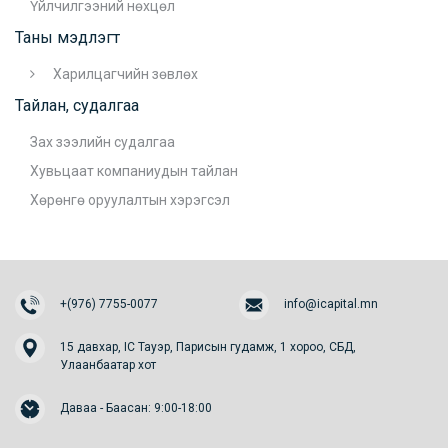
Үйлчилгээний нөхцөл
Таны мэдлэгт
Харилцагчийн зөвлөх
Тайлан, судалгаа
Зах зээлийн судалгаа
Хувьцаат компаниудын тайлан
Хөрөнгө оруулалтын хэрэгсэл
+(976) 7755-0077
info@icapital.mn
15 давхар, IC Тауэр, Парисын гудамж, 1 хороо, СБД,
Улаанбаатар хот
Даваа - Баасан: 9:00-18:00