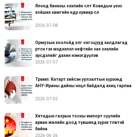
Японд банкны зээлийн өсөлт Ковидын үеэс
хойших хамгийн өндөр хувиар өслөө
2026-07-08
Ормузын хоолойд хөлөг онгоцууд халдлагад
өртсөн гэх мэдээлэл нефтийн зах зээлийн
эрсдэлийг дахин нэмэгдүүлэв
2026-07-07
Трамп: Катарт хийсэн уулзалтын хүрээнд
АНУ-Ираны дайны нөхцөл байдалд ахиц гарлаа
2026-07-02
Хятадын газрын тосны импорт сүүлийн
арван жилийн доод түвшинд хүрэх төлөвтэй
байна
2026-06-26