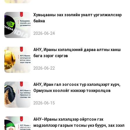
Хувьцааны зах зээлийн уналт үргэлжилсээр
байна
2026-06-24
АНУ, Ираны хэлэлцээний дараа алтны ханш
бага зэрэг сэргэв
2026-06-22
АНУ, Иран гал зогсоох түр хэлэлцээрт хүрч,
Ормузын хоолойг нээхээр тохиролцов
2026-06-15
АНУ–Ираны хэлэлцээр ойртсон гэх
мэдээллээр газрын тосны үнэ буурч, зах зээл