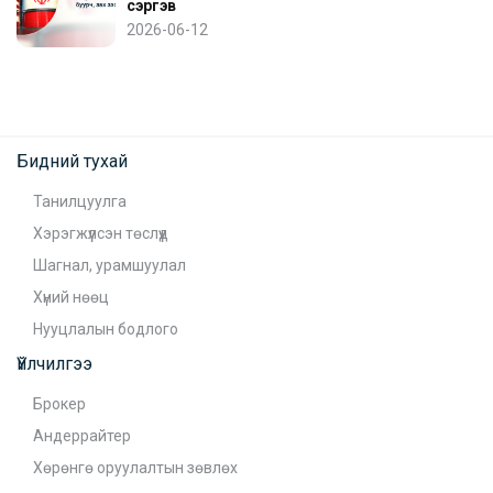
сэргэв
2026-06-12
Бидний тухай
Танилцуулга
Хэрэгжүүлсэн төслүүд
Шагнал, урамшуулал
Хүний нөөц
Нууцлалын бодлого
Үйлчилгээ
Брокер
Андеррайтер
Хөрөнгө оруулалтын зөвлөх