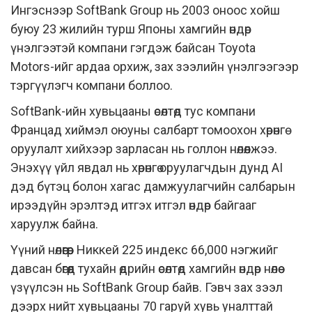
Ингэснээр SoftBank Group нь 2003 оноос хойш
буюу 23 жилийн турш Японы хамгийн өндөр
үнэлгээтэй компани гэгдэж байсан Toyota
Motors-ийг ардаа орхиж, зах зээлийн үнэлгээгээр
тэргүүлэгч компани боллоо.
SoftBank-ийн хувьцааны өсөлтөд тус компани
Францад хиймэл оюуны салбарт томоохон хөрөнгө
оруулалт хийхээр зарласан нь голлон нөлөөлжээ.
Энэхүү үйл явдал нь хөрөнгө оруулагчдын дунд AI
дэд бүтэц болон хагас дамжуулагчийн салбарын
ирээдүйн эрэлтэд итгэх итгэл өндөр байгааг
харуулж байна.
Үүний нөлөөгөөр Никкей 225 индекс 66,000 нэгжийг
давсан бөгөөд тухайн өдрийн өсөлтөд хамгийн өндөр нөлөө
үзүүлсэн нь SoftBank Group байв. Гэвч зах зээл
дээрх нийт хувьцааны 70 гаруй хувь уналттай