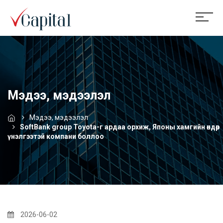
Мэдээ, мэдээлэл
Мэдээ, мэдээлэл
SoftBank group Toyota-г ардаа орхиж, Японы хамгийн өндөр
үнэлгээтэй компани боллоо
2026-06-02