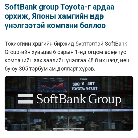
SoftBank group Toyota-г ардаа
орхиж, Японы хамгийн өндөр
үнэлгээтэй компани боллоо
Токиогийн хөрөнгийн биржид бүртгэлтэй SoftBank
Group-ийн хувьцаа 6 сарын 1-нд огцом өссөнөөр тус
компанийн зах зээлийн үнэлгээ 48.8 их наяд иен
буюу 305 тэрбум ам.долларт хүрэв.