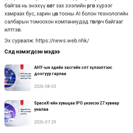
байгаа нь энэхүү өсөлт зах зээлийн өргөн хүрээг
хамраах бус, харин цөөн тооны AI болон технологийн
салбарын томоохон компаниудад төвлөрч байгааг
илтгэв.
Эх сурвалж:
https://news.web.nhk/
Сүүлд нэмэгдсэн мэдээ
АНУ-ын эдийн засгийн өсөлт хүлээлтээс
доогуур гарлаа
2026-08-03
SpaceX-ийн хувьцаа IPO үнээсээ 27 хувиар
уналаа
2026-07-29