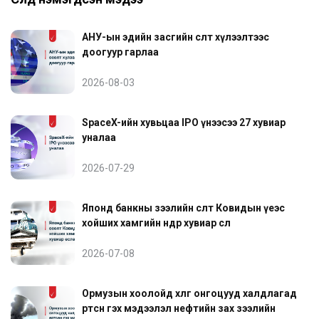
АНУ-ын эдийн засгийн өсөлт хүлээлтээс
доогуур гарлаа
2026-08-03
SpaceX-ийн хувьцаа IPO үнээсээ 27 хувиар
уналаа
2026-07-29
Японд банкны зээлийн өсөлт Ковидын үеэс
хойших хамгийн өндөр хувиар өслөө
2026-07-08
Ормузын хоолойд хөлөг онгоцууд халдлагад
өртсөн гэх мэдээлэл нефтийн зах зээлийн