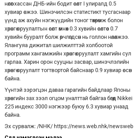
нөлөөг хассан ДНБ-ийн бодит өсөлт I улиралд 0.5
хувиар өсжээ. Шинэчилсэн статистикт тусгаснаар
үүнд аж ахуйн нэгжүүдийн тоног төхөөрөмж болон
хөрөнгө оруулалтын өсөлт өмнөх 0.3 хувийн өсөлтөөс 0.7
хувийн бууралт болж өөрчлөгдсөн нь голлон нөлөөлжээ.
Ялангуяа дижитал шилжилттэй холбоотой
программ хангамжийн хөрөнгө оруулалт хамгийн сул
гарлаа. Харин орон сууцны засвар, шинэчлэлийн
хөрөнгө оруулалт тогтвортой байснаар 0.9 хувиар өссөн
байна.
Үүнтэй зэрэгцэн даваа гарагийн байдлаар Японы
хөрөнгийн зах зээл огцом уналттай байгаа бөгөөд Nikkei
225 индекс 3000 нэгжээр буюу 6.3 хувиар унаад
байна.
Эх сурвалж: /NHK/
https://news.web.nhk/newsweb
Сүүлд нэмэгдсэн мэдээ