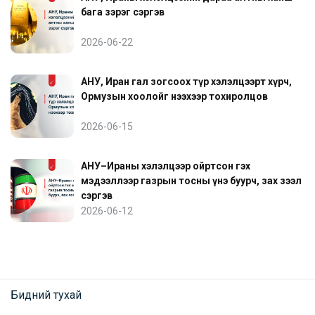
бага зэрэг сэргэв
2026-06-22
АНУ, Иран гал зогсоох түр хэлэлцээрт хүрч,
Ормузын хоолойг нээхээр тохиролцов
2026-06-15
АНУ–Ираны хэлэлцээр ойртсон гэх
мэдээллээр газрын тосны үнэ буурч, зах зээл
сэргэв
2026-06-12
Бидний тухай