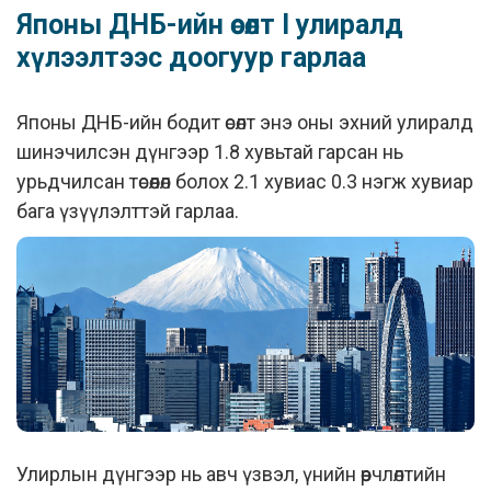
Японы ДНБ-ийн өсөлт I улиралд
хүлээлтээс доогуур гарлаа
Японы ДНБ-ийн бодит өсөлт энэ оны эхний улиралд
шинэчилсэн дүнгээр 1.8 хувьтай гарсан нь
урьдчилсан төсөөлөл болох 2.1 хувиас 0.3 нэгж хувиар
бага үзүүлэлттэй гарлаа.
Улирлын дүнгээр нь авч үзвэл, үнийн өөрчлөлтийн