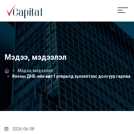
Мэдээ, мэдээлэл
Мэдээ, мэдээлэл
Японы ДНБ-ийн өсөлт I улиралд хүлээлтээс доогуур гарлаа
2026-06-08