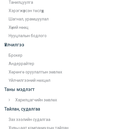
Танилцуулга
Хэрэгжүүлсэн төслүүд
Шагнал, урамшуулал
Хүний нөөц
Нууцлалын бодлого
Үйлчилгээ
Брокер
Андеррайтер
Хөрөнгө оруулалтын зөвлөх
Үйлчилгээний нөхцөл
Таны мэдлэгт
Харилцагчийн зөвлөх
Тайлан, судалгаа
Зах зээлийн судалгаа
Хувьцаат компаниудын тайлан