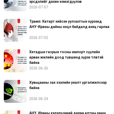
эрсдэлийг дахин нэмэгдүүлэв
2026-07-07
Трамп: Катарт хийсэн уулзалтын хүрээнд
АНУ-Ираны дайны нөхцөл байдалд ахиц гарлаа
2026-07-02
Хятадын газрын тосны импорт сүүлийн
арван жилийн доод түвшинд хүрэх төлөвтэй
байна
2026-06-26
Хувьцааны зах зээлийн уналт үргэлжилсээр
байна
2026-06-24
АНУ, Ираны хэлэлцээний дараа алтны ханш