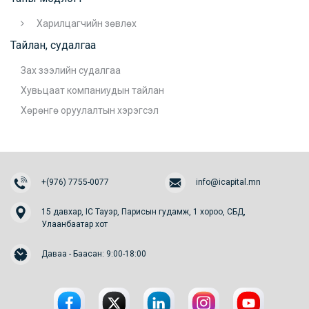
Харилцагчийн зөвлөх
Тайлан, судалгаа
Зах зээлийн судалгаа
Хувьцаат компаниудын тайлан
Хөрөнгө оруулалтын хэрэгсэл
+(976) 7755-0077
info@icapital.mn
15 давхар, IC Тауэр, Парисын гудамж, 1 хороо, СБД,
Улаанбаатар хот
Даваа - Баасан: 9:00-18:00