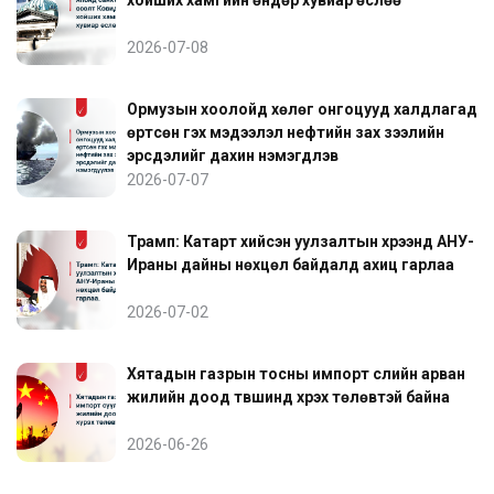
2026-07-08
Ормузын хоолойд хөлөг онгоцууд халдлагад
өртсөн гэх мэдээлэл нефтийн зах зээлийн
эрсдэлийг дахин нэмэгдүүлэв
2026-07-07
Трамп: Катарт хийсэн уулзалтын хүрээнд АНУ-
Ираны дайны нөхцөл байдалд ахиц гарлаа
2026-07-02
Хятадын газрын тосны импорт сүүлийн арван
жилийн доод түвшинд хүрэх төлөвтэй байна
2026-06-26