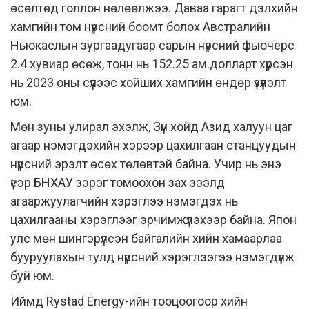
өсөлтөд голлон нөлөөлжээ. Даваа гарагт дэлхийн
хамгийн том нүүрсний боомт болох Австралийн
Ньюкаслын зургаадугаар сарын нүүрсний фьючерс
2.4 хувиар өсөж, тонн нь 152.25 ам.долларт хүрсэн
нь 2023 оны сүүлээс хойших хамгийн өндөр үзүүлэлт
юм.
Мөн зуны улирал эхэлж, Зүүн хойд Азид халуун цаг
агаар нэмэгдэхийн хэрээр цахилгаан станцуудын
нүүрсний эрэлт өсөх төлөвтэй байна. Учир нь энэ
үеэр БНХАУ зэрэг томоохон зах зээлд
агааржуулагчийн хэрэглээ нэмэгдэх нь
цахилгааны хэрэглээг эрчимжүүлэхээр байна. Япон
улс мөн шингэрүүлсэн байгалийн хийн хамаарлаа
бууруулахын тулд нүүрсний хэрэглээгээ нэмэгдүүлж
буй юм.
Иймд Rystad Energy-ийн тооцоогоор хийн