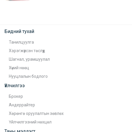
Бидний тухай
Танилцуулга
Хэрэгжүүлсэн төслүүд
Шагнал, урамшуулал
Хүний нөөц
Нууцлалын бодлого
Үйлчилгээ
Брокер
Андеррайтер
Хөрөнгө оруулалтын зөвлөх
Үйлчилгээний нөхцөл
Таны мэдлэгт