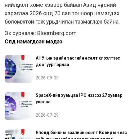
нийлүүлэлт хомс хэвээр байвал Азид нүүрсний
хэрэглээ 2026 онд 70 сая тонноор нэмэгдэх
боломжтой гэж урьдчилан таамаглаж байна.
Эх сурвалж: Bloomberg.com
Сүүлд нэмэгдсэн мэдээ
АНУ-ын эдийн засгийн өсөлт хүлээлтээс
доогуур гарлаа
2026-08-03
SpaceX-ийн хувьцаа IPO үнээсээ 27 хувиар
уналаа
2026-07-29
Японд банкны зээлийн өсөлт Ковидын үеэс
хойших хамгийн өндөр хувиар өслөө