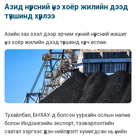
Азид нүүрсний үнэ хоёр жилийн дээд
түвшинд хүрлээ
Азийн зах зээл дээр эрчим хүчний нүүрсний жишиг
үнэ хоёр жилийн дээд түвшинд хүрч өслөө.
Тухайлбал, БНХАУ-д болсон уурхайн ослын нөлөө
болон Индонезийн экспорт, тээвэрлэлтийн
саатал зэргээс үүдэн нийлүүлэлт хумигдсан нь үнийн