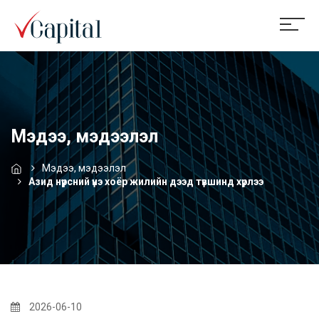
Мэдээ, мэдээлэл
Мэдээ, мэдээлэл
Азид нүүрсний үнэ хоёр жилийн дээд түвшинд хүрлээ
2026-06-10