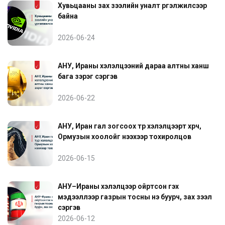
Хувьцааны зах зээлийн уналт үргэлжилсээр
байна
2026-06-24
АНУ, Ираны хэлэлцээний дараа алтны ханш
бага зэрэг сэргэв
2026-06-22
АНУ, Иран гал зогсоох түр хэлэлцээрт хүрч,
Ормузын хоолойг нээхээр тохиролцов
2026-06-15
АНУ–Ираны хэлэлцээр ойртсон гэх
мэдээллээр газрын тосны үнэ буурч, зах зээл
сэргэв
2026-06-12