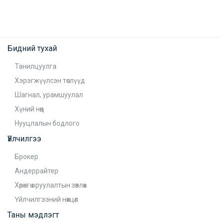
Бидний тухай
Танилцуулга
Хэрэгжүүлсэн төслүүд
Шагнал, урамшуулал
Хүний нөөц
Нууцлалын бодлого
Үйлчилгээ
Брокер
Андеррайтер
Хөрөнгө оруулалтын зөвлөх
Үйлчилгээний нөхцөл
Таны мэдлэгт