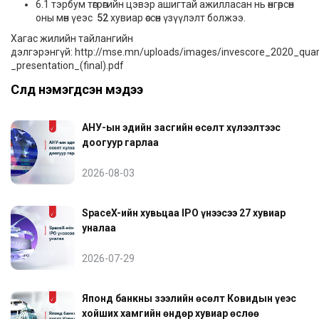
6.1 тэрбум төгрөгийн цэвэр ашигтай ажилласан нь өнгөрсөн
оны мөн үеэс
52
хувиар өссөн үзүүлэлт болжээ.
Хагас жилийн тайлангийн
дэлгэрэнгүй:
http://mse.mn/uploads/images/invescore_2020_quart
_presentation_(final).pdf
Сүүлд нэмэгдсэн мэдээ
АНУ-ын эдийн засгийн өсөлт хүлээлтээс
доогуур гарлаа
2026-08-03
SpaceX-ийн хувьцаа IPO үнээсээ 27 хувиар
уналаа
2026-07-29
Японд банкны зээлийн өсөлт Ковидын үеэс
хойших хамгийн өндөр хувиар өслөө