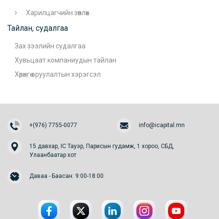
Харилцагчийн зөвлөх
Тайлан, судалгаа
Зах зээлийн судалгаа
Хувьцаат компаниудын тайлан
Хөрөнгө оруулалтын хэрэгсэл
+(976) 7755-0077
info@icapital.mn
15 давхар, IC Тауэр, Парисын гудамж, 1 хороо, СБД,
Улаанбаатар хот
Даваа - Баасан: 9:00-18:00