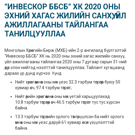
“ИНВЕСКОР ББСБ” ХК 2020 ОНЫ
ЭХНИЙ ХАГАС ЖИЛИЙН САНХҮҮ, ҮЙЛ
АЖИЛЛАГААНЫ ТАЙЛАНГАА
ТАНИЛЦУУЛЛАА
Монголын Хөрөнгийн Бирж (МХБ)-ийн 2-р ангилалд бүртгэлтэй
“Инвескор ББСБ” ХК нь 2020 оны эхний хагас жилийн санхүү,
үйл ажиллагааны тайлангаа 2020 оны 7 дугаар сарын 31-ний
өдөр олон нийтэд нээлттэй танилцууллаа. Тайлант хугацаанд
дараах үр дүнд хүрчээ. Үүнд:
Нийт хөрөнгө өмнөх оны мөн үеэс 32.3 тэрбум төгрөгөөр буюу 50
хувиар өсч, 97.4 тэрбум төгрөгт;
Нийт өөрийн хөрөнгө өмнөх оны мөн үетэй харьцуулахад
10.8 тэрбум төгрөгөөр өсч 46.5 тэрбум төгрөгт тус тус хүрсэн
байна.
13.3 тэрбум төгрөгийн орлого төвлөрүүлсэн ба нийт орлого
өмнөх оны мөн үеэс даруй 61 хувиар өссөн үзүүлэлттэй
байна.