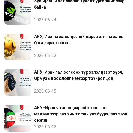
Хувьцааны зах зээлийн уналт үргэлжилсээр
байна
2026-06-24
АНУ, Ираны хэлэлцээний дараа алтны ханш
бага зэрэг сэргэв
2026-06-22
АНУ, Иран гал зогсоох түр хэлэлцээрт хүрч,
Ормузын хоолойг нээхээр тохиролцов
2026-06-15
АНУ–Ираны хэлэлцээр ойртсон гэх
мэдээллээр газрын тосны үнэ буурч, зах зээл
сэргэв
2026-06-12