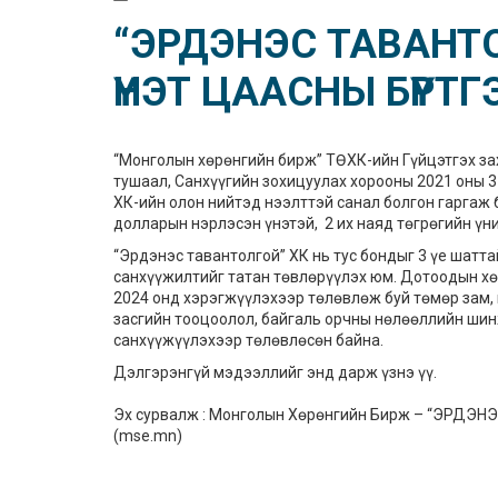
“ЭРДЭНЭС ТАВАНТ
ҮНЭТ ЦААСНЫ БҮРТГ
“Монголын хөрөнгийн бирж” ТӨХК-ийн Гүйцэтгэх зах
тушаал, Санхүүгийн зохицуулах хорооны 2021 оны 3
ХК-ийн олон нийтэд нээлттэй санал болгон гаргаж б
долларын нэрлэсэн үнэтэй, 2 их наяд төгрөгийн үн
“Эрдэнэс тавантолгой” ХК нь тус бондыг 3 үе шатта
санхүүжилтийг татан төвлөрүүлэх юм. Дотоодын хөр
2024 онд хэрэгжүүлэхээр төлөвлөж буй төмөр зам, 
засгийн тооцоолол, байгаль орчны нөлөөллийн шин
санхүүжүүлэхээр төлөвлөсөн байна.
Дэлгэрэнгүй мэдээллийг
энд
дарж үзнэ үү.
Эх сурвалж :
Монголын Хөрөнгийн Бирж – “ЭРДЭН
(mse.mn)