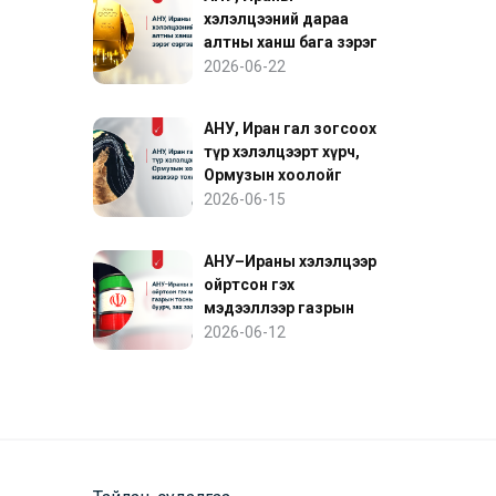
хэлэлцээний дараа
алтны ханш бага зэрэг
сэргэв
2026-06-22
АНУ, Иран гал зогсоох
түр хэлэлцээрт хүрч,
Ормузын хоолойг
нээхээр тохиролцов
2026-06-15
АНУ–Ираны хэлэлцээр
ойртсон гэх
мэдээллээр газрын
тосны үнэ буурч, зах
2026-06-12
зээл сэргэв