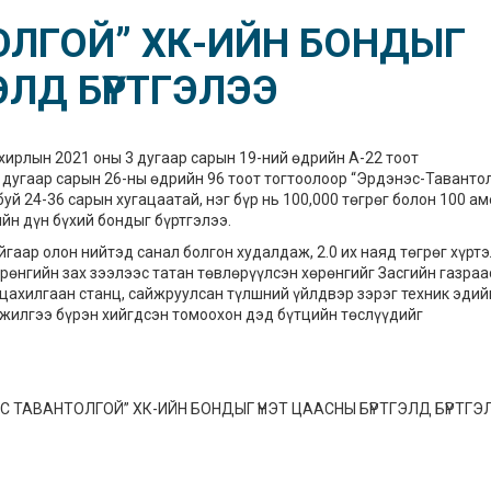
ОЛГОЙ” ХК-ИЙН БОНДЫГ
ЭЛД БҮРТГЭЛЭЭ
ирлын 2021 оны 3 дугаар сарын 19-ний өдрийн А-22 тоот
 дугаар сарын 26-ны өдрийн 96 тоот тогтоолоор “Эрдэнэс-Таванто
уй 24-36 сарын хугацаатай, нэг бүр нь 100,000 төгрөг болон 100 а
ийн дүн бүхий бондыг бүртгэлээ.
йгаар олон нийтэд санал болгон худалдаж, 2.0 их наяд төгрөг хүрт
өнгийн зах зээлээс татан төвлөрүүлсэн хөрөнгийг Засгийн газраа
цахилгаан станц, сайжруулсан түлшний үйлдвэр зэрэг техник эдий
жилгээ бүрэн хийгдсэн томоохон дэд бүтцийн төслүүдийг
ЭС ТАВАНТОЛГОЙ” ХК-ИЙН БОНДЫГ ҮНЭТ ЦААСНЫ БҮРТГЭЛД БҮРТГЭ