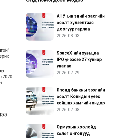
АНУ-ын эдийн засгийн
өсөлт хүлээлтээс
доогуур гарлаа
2026-08-03
лгой”
SpaceX-ийн хувьцаа
мерик
IPO үнээсээ 27 хувиар
уналаа
элх
2026-07-29
с 2020-
н
Японд банкны зээлийн
өсөлт Ковидын үеэс
хойших хамгийн өндөр
хувиар өслөө
2026-07-08
ЛЭЭ
Ормузын хоолойд
хөлөг онгоцууд