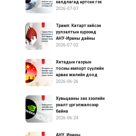
халдлагад өртсөн гэх
мэдээлэл нефтийн зах
2026-07-07
зээлийн эрсдэлийг
дахин нэмэгдүүлэв
Трамп: Катарт хийсэн
уулзалтын хүрээнд
АНУ-Ираны дайны
нөхцөл байдалд ахиц
2026-07-02
гарлаа
Хятадын газрын
тосны импорт сүүлийн
арван жилийн доод
түвшинд хүрэх
2026-06-26
төлөвтэй байна
Хувьцааны зах зээлийн
уналт үргэлжилсээр
байна
2026-06-24
АНУ, Ираны