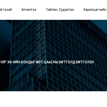
й тухай
Үйлчилгээ
Тайлан, Судалгаа
Харилцагчийн
Й” ХК-ИЙН БОНДЫГ ҮНЭТ ЦААСНЫ БҮРТГЭЛД БҮРТГЭЛЭЭ