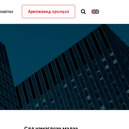
 зөвлөх
Арилжаанд оролцох
Сүүлд нэмэгдсэн мэдээ