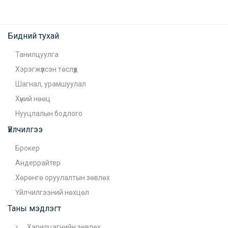
Бидний тухай
Танилцуулга
Хэрэгжүүлсэн төслүүд
Шагнал, урамшуулал
Хүний нөөц
Нууцлалын бодлого
Үйлчилгээ
Брокер
Андеррайтер
Хөрөнгө оруулалтын зөвлөх
Үйлчилгээний нөхцөл
Таны мэдлэгт
Харилцагчийн зөвлөх