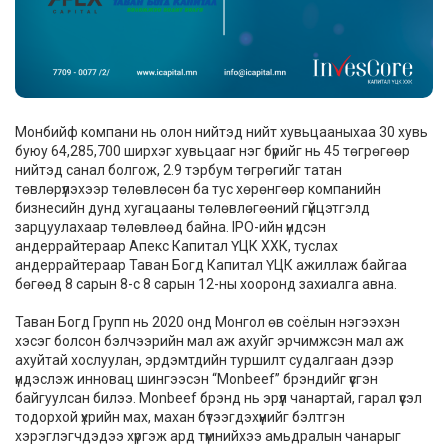
Монбийф компани нь олон нийтэд нийт хувьцааныхаа 30 хувь
буюу 64,285,700 ширхэг хувьцааг нэг бүрийг нь 45 төгрөгөөр
нийтэд санал болгож, 2.9 тэрбум төгрөгийг татан
төвлөрүүлэхээр төлөвлөсөн ба тус хөрөнгөөр компанийн
бизнесийн дунд хугацааны төлөвлөгөөний гүйцэтгэлд
зарцуулахаар төлөвлөөд байна. IPO-ийн үндсэн
андеррайтераар Апекс Капитал ҮЦК ХХК, туслах
андеррайтераар Таван Богд Капитал ҮЦК ажиллаж байгаа
бөгөөд 8 сарын 8-с 8 сарын 12-ны хооронд захиалга авна.
Таван Богд Групп нь 2020 онд Монгол өв соёлын нэгээхэн
хэсэг болсон бэлчээрийн мал аж ахуйг эрчимжсэн мал аж
ахуйтай хослуулан, эрдэмтдийн туршилт судалгаан дээр
үндэслэж инновац шингээсэн “Monbeef” брэндийг үүсгэн
байгуулсан билээ. Monbeef брэнд нь эрүүл чанартай, гарал үүсэл
тодорхой үхрийн мах, махан бүтээгдэхүүнийг бэлтгэн
хэрэглэгчдэдээ хүргэж ард түмнийхээ амьдралын чанарыг