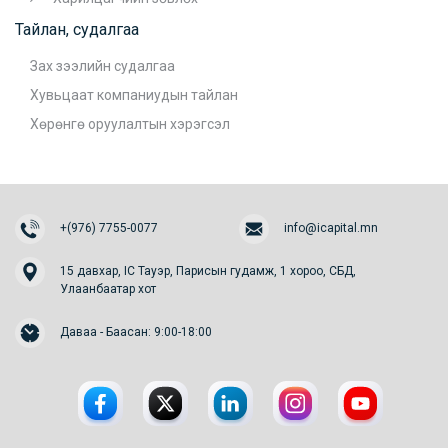
Тайлан, судалгаа
Зах зээлийн судалгаа
Хувьцаат компаниудын тайлан
Хөрөнгө оруулалтын хэрэгсэл
+(976) 7755-0077
info@icapital.mn
15 давхар, IC Тауэр, Парисын гудамж, 1 хороо, СБД,
Улаанбаатар хот
Даваа - Баасан: 9:00-18:00