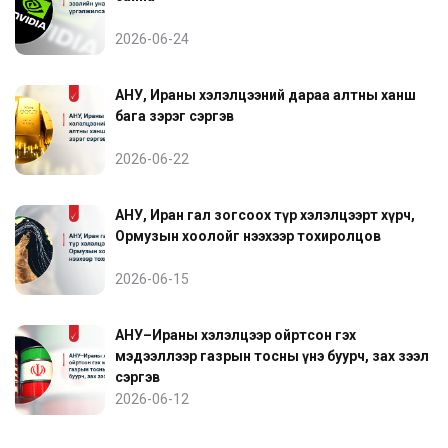
2026-06-24
АНУ, Ираны хэлэлцээний дараа алтны ханш
бага зэрэг сэргэв
2026-06-22
АНУ, Иран гал зогсоох түр хэлэлцээрт хүрч,
Ормузын хоолойг нээхээр тохиролцов
2026-06-15
АНУ–Ираны хэлэлцээр ойртсон гэх
мэдээллээр газрын тосны үнэ буурч, зах зээл
сэргэв
2026-06-12