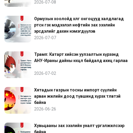
2026-07-08
Ормузын хоолойд хөлөг онгоцууд халдлагад
өртсөн гэх мэдээлэл нефтийн зах зээлийн
эрсдэлийг дахин нэмэгдүүлэв
2026-07-07
Трамп: Катарт хийсэн уулзалтын хүрээнд
АНУ-Ираны дайны нөхцөл байдалд ахиц гарлаа
2026-07-02
Хятадын газрын тосны импорт сүүлийн
арван жилийн доод түвшинд хүрэх төлөвтэй
байна
2026-06-26
Хувьцааны зах зээлийн уналт үргэлжилсээр
байна