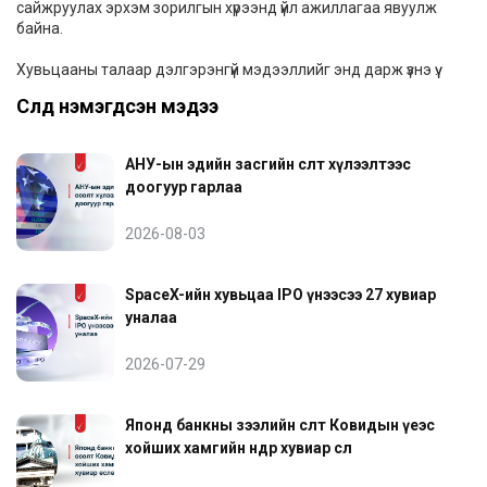
сайжруулах эрхэм зорилгын хүрээнд үйл ажиллагаа явуулж
байна.
Хувьцааны талаар дэлгэрэнгүй мэдээллийг
энд
дарж үзнэ үү.
Сүүлд нэмэгдсэн мэдээ
АНУ-ын эдийн засгийн өсөлт хүлээлтээс
доогуур гарлаа
2026-08-03
SpaceX-ийн хувьцаа IPO үнээсээ 27 хувиар
уналаа
2026-07-29
Японд банкны зээлийн өсөлт Ковидын үеэс
хойших хамгийн өндөр хувиар өслөө