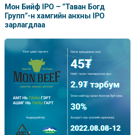
Мон Бийф IPO – “Таван Богд
Групп”-н хамгийн анхны IPO
зарлагдлаа